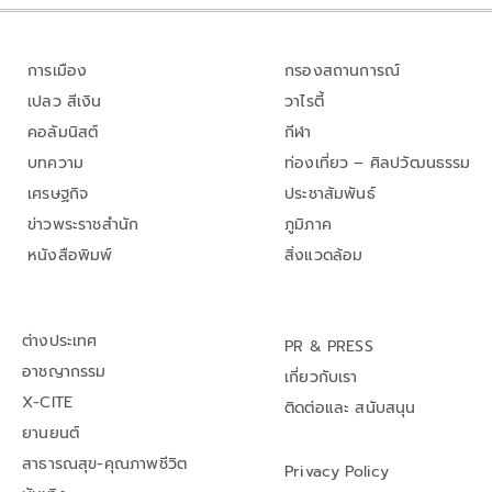
การเมือง
กรองสถานการณ์
เปลว สีเงิน
วาไรตี้
คอลัมนิสต์
กีฬา
บทความ
ท่องเที่ยว – ศิลปวัฒนธรรม
เศรษฐกิจ
ประชาสัมพันธ์
ข่าวพระราชสำนัก
ภูมิภาค
หนังสือพิมพ์
สิ่งแวดล้อม
ต่างประเทศ
PR & PRESS
อาชญากรรม
เกี่ยวกับเรา
X-CITE
ติดต่อและ สนับสนุน
ยานยนต์
สาธารณสุข-คุณภาพชีวิต
Privacy Policy