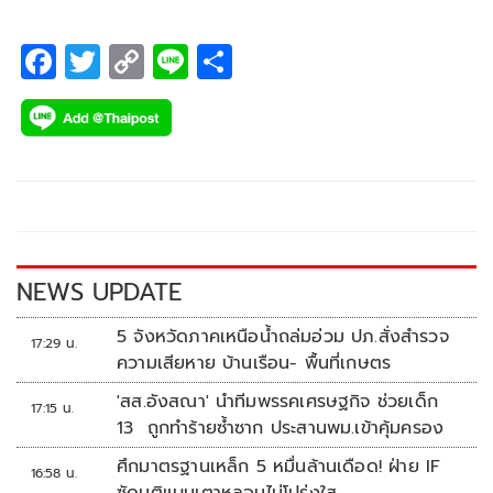
F
T
C
Li
S
ac
wi
o
n
h
e
tt
p
e
ar
b
er
y
e
o
Li
o
n
k
k
NEWS UPDATE
5 จังหวัดภาคเหนือน้ำถล่มอ่วม ปภ.สั่งสำรวจ
17:29 น.
ความเสียหาย บ้านเรือน- พื้นที่เกษตร
'สส.อังสณา' นำทีมพรรคเศรษฐกิจ ช่วยเด็ก
17:15 น.
13 ถูกทำร้ายซ้ำซาก ประสานพม.เข้าคุ้มครอง
ศึกมาตรฐานเหล็ก 5 หมื่นล้านเดือด! ฝ่าย IF
16:58 น.