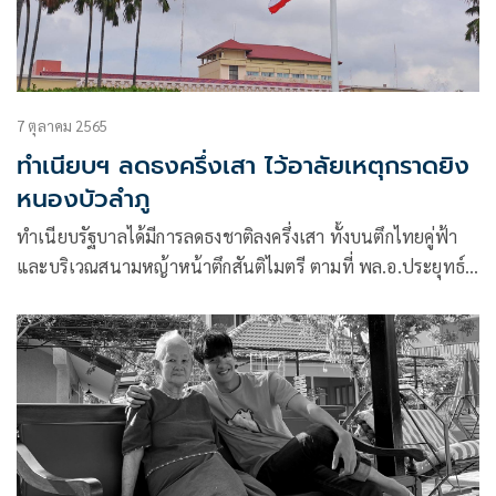
7 ตุลาคม 2565
ทำเนียบฯ ลดธงครึ่งเสา ไว้อาลัยเหตุกราดยิง
หนองบัวลำภู
ทำเนียบรัฐบาลได้มีการลดธงชาติลงครึ่งเสา ทั้งบนตึกไทยคู่ฟ้า
และบริเวณสนามหญ้าหน้าตึกสันติไมตรี ตามที่ พล.อ.ประยุทธ์
จันทร์โอชา นายกรัฐมนตรี และ รมว.กลาโหม ได้ขอให้ทุกส่วน
ราชการทั่วประเทศลดธงครึ่งเสา