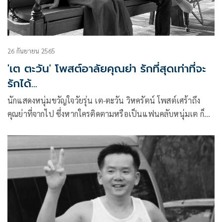
26 กันยายน 2565
'เต ตะวัน' โพสต์อาลัยคุณย่า รักที่สุดเท่าที่จะ
รักได้...
นักแสดงหนุ่มขวัญใจวัยรุ่น เต-ตะวัน วิหครัตน์ โพสต์เศร้าถึง
คุณย่าที่จากไป ซึ่งหากใครติดตามหรือเป็นแฟนคลับหนุ่มเต ก็มัก
จะเห็นเจ้าตัวไปหาคุณย่าอยู่บ่อยๆ ซึ่งเจ้าตัวได้เขียนข้อความถึง
คุณย่าผ่านอินสตาแกรมว่า