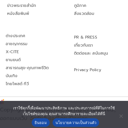
ข่าวพระราชสำนัก
ภูมิภาค
หนังสือพิมพ์
สิ่งแวดล้อม
ต่างประเทศ
PR & PRESS
อาชญากรรม
เกี่ยวกับเรา
X-CITE
ติดต่อและ สนับสนุน
ยานยนต์
สาธารณสุข-คุณภาพชีวิต
Privacy Policy
บันเทิง
ไทยโพสต์ ทีวี
เราใช้คุกกี้เพื่อพัฒนาประสิทธิภาพ และประสบการณ์ที่ดีในการใช้
Copyright© thaipost.net, All rights reserved.,
เว็บไซต์ของคุณ คุณสามารถศึกษารายละเอียดได้ที่นี่
ออกแบบเว็บ จัดทำเว็บไซต์โดย iDesign
ยินยอม
นโยบายความเป็นส่วนตัว