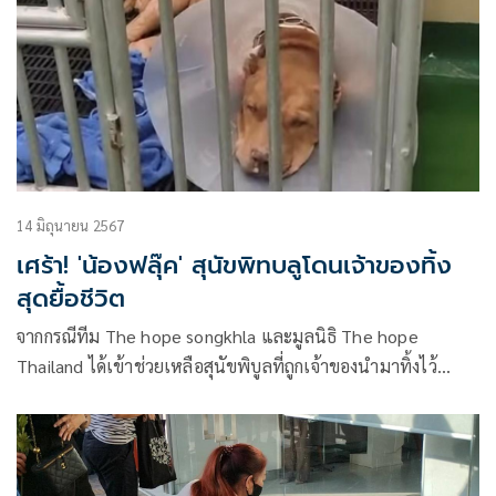
14 มิถุนายน 2567
เศร้า! 'น้องฟลุ๊ค' สุนัขพิทบลูโดนเจ้าของทิ้ง
สุดยื้อชีวิต
จากกรณีทีม The hope songkhla และมูลนิธิ The hope
Thailand ได้เข้าช่วยเหลือสุนัขพิบูลที่ถูกเจ้าของนำมาทิ้งไว้
ภายในซอย 6 ราษฎร์อุทิศ เขตเทศบาลนครหาดใหญ่ จ.สงขลา
และได้รับการช่วยเหลือ