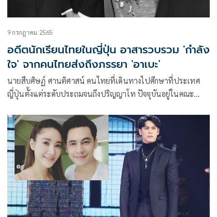
9 กรกฎาคม 2565
อดีตนักเรียนไทยในญี่ปุ่น อาสารวบรวม 'กำลัง
ใจ' จากคนไทยส่งถึงภรรยา 'อาเบะ'
นายสืบศิษฏ์ ศานติศาสน์ คนไทยที่เดินทางไปศึกษาที่ประเทศ
ญี่ปุ่นตั้งแต่ระดับประถมจนถึงปริญญาโท ปัจจุบันอยู่ในคณะ
ทำงานด้านการศึกษา พรรคกล้า โพสต์ภาพนายชินโซ อาเบะ
อดีตนายกรัฐมนตรีญี่ปุ่น และอากิเอะ อาเบะ ภรรยา พร้อมเขียน
ข้อความบนเฟซบุ๊ก Shad Sarntisart ว่า