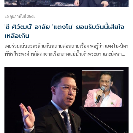
26 กุมภาพันธ์ 2565
'ซี ศิวัฒน์' อาลัย 'แตงโม' ยอมรับวันนี้เสียใจ
เหลือเกิน
เคยร่วมเล่นละครด้วยกันหลายต่อหลายเรื่อง พอรู้ว่า แตงโม-นิดา
พัชรวีระพงศ์ พลัดตกจากเรือกลางแม่น้ำเจ้าพระยา และยังหา
ร่างไม่พบ หนุ่มซี-ศิวัฒน์ โชติชัยชรินทร์ ก็ลุ้นให้มีปาฏิหาร์ให้
เพื่อนได้กลับมาอย่างปลอดภัย แต่พอทราบข่าวว่ามีการพบร่าง
ของแตงโมแล้วหลังจากที่ระดมหากันมาเกินกว่า 30 ชั่วโมง หนุ่ม
ซีก็ยอมรับว่าเสียใจมาก