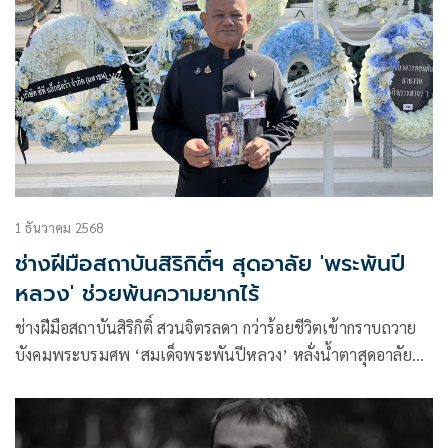
1 ธันวาคม 2568
ช่างฝีมือสถาบันสิริกิติ์ฯ สุดอาลัย 'พระพันปี
หลวง' ช่วยพ้นความยากไร้
ช่างฝีมือสถาบันสิริกิติ์ สวนจิตรลดา กว่าร้อยชีวิตเข้ากราบถวาย
บังคมพระบรมศพ ‘สมเด็จพระพันปีหลวง’ หลั่งน้ำตาสุดอาลัย
สำนึกพระมหากรุณาธิคุณฝึกฝนงานศิลปะให้อาชีพพ้นจากผู้
ยากไร้