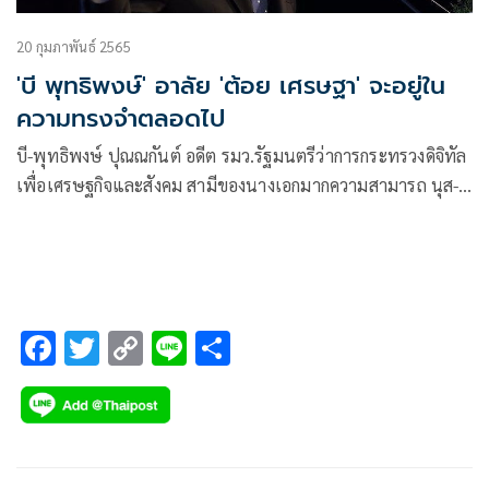
20 กุมภาพันธ์ 2565
'บี พุทธิพงษ์' อาลัย 'ต้อย เศรษฐา' จะอยู่ใน
ความทรงจำตลอดไป
บี-พุทธิพงษ์ ปุณณกันต์ อดีต รมว.รัฐมนตรีว่าการกระทรวงดิจิทัล
เพื่อเศรษฐกิจและสังคม สามีของนางเอกมากความสามารถ นุส-นุ
สบา ปุณณกันต์ ได้โพสต์เฟซบุ๊กแสดงความอาลัยต่อการจากไป
ของ ต้อย-เศรษฐา ศิระฉายา
F
T
C
Li
S
ac
wi
o
n
h
e
tt
p
e
ar
b
er
y
e
o
Li