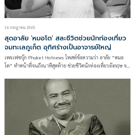
16 กรกฎาคม 2565
สุดอาลัย 'หมอโต' สละชีวิตช่วยนักท่องเที่ยว
จมทะเลภูเก็ต อุทิศร่างเป็นอาจารย์ใหญ่
เพจเฟซบุ๊ก Phuket Hotnews โพสต์ข้อความว่า อาลัย “หมอ
โต” ทำหน้าที่จนถึงนาทีสุดท้าย ช่วยชีวิตนักท่องเที่ยวอังกฤษ จม
น้ำที่หาดกะตะ จ.ภูเก็ต