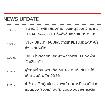
o
n
k
k
NEWS UPDATE
'ธนารัตน์' พลิกเสียงค้านแจงเหตุรับบทวิทยากร
10:02 น.
TH-AI Passport หวังกำกับใช้งบเหมาะสม ชู
จุดเด่นคนไทยได้ใช้ AI ระดับโปร ลดเหลื่อมล้ำ
'ไทย-เมียนมา' จับมือใช้ดาวเทียมรับมือไฟป่า-น้ำ
10:01 น.
ทางเทคโนโลยี เซฟงบไปกว่า900ล้าน เชื่อหาก
ท่วม-ภัยพิบัติ
ใช้เต็มที่เอกชนขาดทุนย่อยยับ
'โค้ชหมี' ติงลูกทีมข้อผิดพลาดเพียบ หลังพ่าย
9:50 น.
'รัสเซีย' ยับ
ฟุตซอลไทย พ่าย รัสเซีย 1-7 จบอันดับ 3 โต๊ะ
9:48 น.
เล็กคอนติเนทัล 2026
ขำขื่น 'อดีตผู้สมัครสส.พท.' ยกการศึกษาทั่วโลก
9:47 น.
สอนมวย 'เจ๊ไหม' ยังคิดแบบระบบราชการเดิม