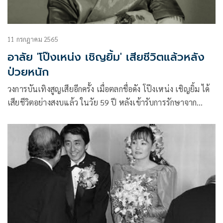
11 กรกฎาคม 2565
อาลัย 'โป๊งเหน่ง เชิญยิ้ม' เสียชีวิตแล้วหลัง
ป่วยหนัก
วงการบันเทิงสูญเสียอีกครั้ง เมื่อตลกชื่อดัง โป๊งเหน่ง เชิญยิ้ม ได้
เสียชีวิตอย่างสงบแล้ว ในวัย 59 ปี หลังเข้ารับการรักษาจาก
อาการป่วยโรคไตมาหลายปี โดยคืนวันที่ 9 กรกฏาคมที่ผ่านมา
ทางเพจคุยแซ่บโชว์ ได้เผยข้อมูลว่า เฮงเฮง เชิญยิ้ม ลูกชายของ
โป๊งเหน่ง ได้ออกมาอัปเดตอาการป่วยของคุณพ่อว่าอาการไม่สู้ดี
โดยคุณหมอให้ญาติทำใจแล้ว