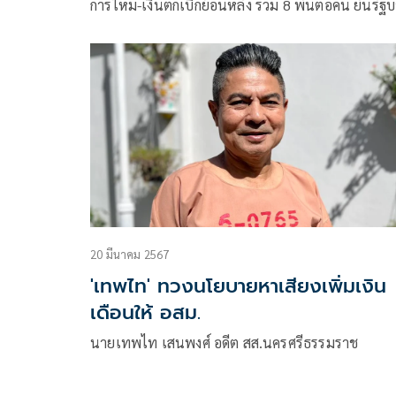
การใหม่-เงินตกเบิกย้อนหลัง รวม 8 พันต่อคน ยันรัฐ
ให้ความสำคัญจิตอาสาที่เสียสละดูแลสุขภาพประชา
20 มีนาคม 2567
'เทพไท' ทวงนโยบายหาเสียงเพิ่มเงิน
เดือนให้ อสม.
นายเทพไท เสนพงศ์ อดีต สส.นครศรีธรรมราช