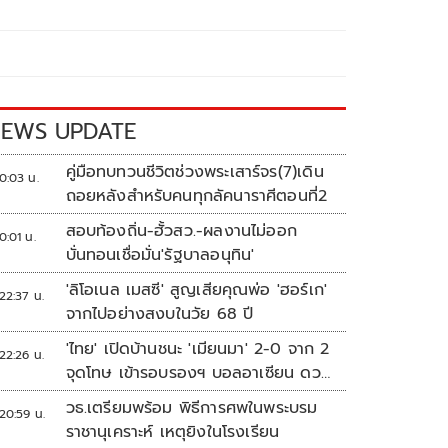
EWS UPDATE
คู่มือทบทวนชีวิตช่วงพระเสาร์จร(7)เดิน
0:03 น.
ถอยหลังสำหรับคนทุกลัคนาราศีตอนที่2
สอบท้องถิ่น-ฮั้วสว.-ผลงานไม่ออก
0:01 น.
บั่นทอนเชื่อมั่น'รัฐบาลอนุทิน'
'ลิโอเนล เมสซี' สูญเสียคุณพ่อ 'ฮอร์เก'
22:37 น.
จากไปอย่างสงบในวัย 68 ปี
'ไทย' เปิดบ้านชนะ 'เมียนมา' 2-0 จาก 2
22:26 น.
จุดโทษ เข้ารอบรองฯ บอลอาเซียน ดวล
'สิงคโปร์'
วธ.เตรียมพร้อม พิธีการศพในพระบรม
20:59 น.
ราชานุเคราะห์ เหตุยิงในโรงเรียน