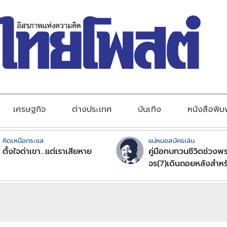
เศรษฐกิจ
ต่างประเทศ
บันเทิง
หนังสือพิม
คิดเหนือกระแส
แม่หมอสมัครเล่น
ตั้งใจด่าเขา...แต่เราเสียหาย
คู่มือทบทวนชีวิตช่วงพร
จร(7)เดินถอยหลังสำหร
ลัคนาราศีตอนที่2