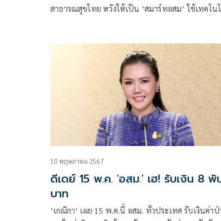
สาธารณสุขไทย หวังให้เป็น ‘สมาร์ทอสม’ ใช้เทคโนโ
ข่วยดูแลประชาชน บอก หน้าบานเป็นกระด้งทุกครั้งที
ต่างประเทศ เพราะมีอสม. ขณะประเทศอื่นไม่มี เผยเ
ทำงานร่วมกันนาน 4 ปี รู้พิษสงดีว่าไม่หมูถ้าใครทำให
ชาวบ้านเจ็บป่วย
10 พฤษภาคม 2567
ดีเดย์ 15 พ.ค. 'อสม.' เฮ! รับเงิน 8 พั
บาท
‘เกณิกา’ เผย 15 พ.ค.นี้ อสม. ทั่วประเทศ รับเงินค่าป