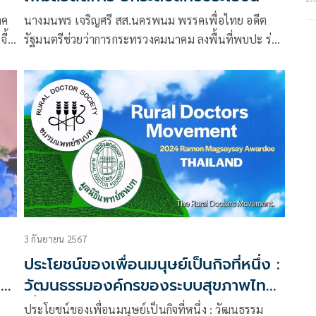
าค
นางมนพร เจริญศรี สส.นครพนม พรรคเพื่อไทย อดีต
ี้
รัฐมนตรีช่วยว่าการกระทรวงคมนาคม ลงพื้นที่พบปะ ร่วม
าม
การจัดกิจกรรมวัน อสม.แห่งชาติ ของสมาชิก อสม.ใน
พื้นที่อำเภอต่างๆ พร้อมร่วมกล่าวชื่นชมให้กำลังใจ ใน
การทำหน้าที่ดูแลสุขภาพชุมชน
3 กันยายน 2567
ประโยชน์ของเพื่อนมนุษย์เป็นกิจที่หนึ่ง :
็น
วัฒนธรรมองค์กรของระบบสุขภาพไทย
เอื้อต่อการสร้างและพัฒนาเครือข่าย
ประโยชน์ของเพื่อนมนุษย์เป็นกิจที่หนึ่ง : วัฒนธรรม