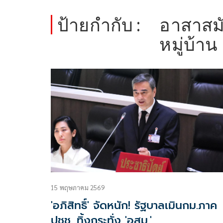
ป้ายกำกับ :
อาสาสม
หมู่บ้าน
15 พฤษภาคม 2569
'อภิสิทธิ์' จัดหนัก! รัฐบาลเมินกม.ภาค
ปชช. ทิ้งกระทั่ง 'อสม.'