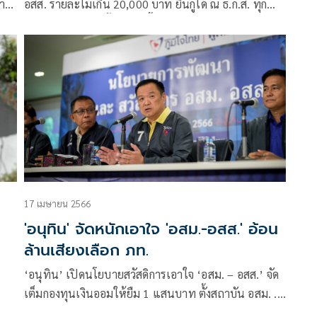
บาล
อสส. รายละไม่เกิน 20,000 บาท ยื่นกู้ได้ ณ ธ.ก.ส. ทุก
ชน
สาขาทั่วประเทศ ตั้งแต่วันนี้จนถึง 31 มีนาคม 2568
17 เมษายน 2566
'อนุทิน' จัดหนักเอาใจ 'อสม.-อสส.' อ้อน
ล้านเสียงเลือก ภท.
‘อนุทิน’ เปิดนโยบายสวัสดิการเอาใจ ‘อสม. – อสส.’ จัด
เต็มกองทุนเงินออมให้ยืม 1 แสนบาท ตั้งสถาบัน อสม. .
หวังเสียงสนับสนุนกว่าล้านเสียง กลับเข้าไปสานต่องาน