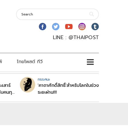
LINE : @THAIPOST
พ์
ไทยโพสต์ ทีวี
ทรรศนะ
ะเสาร์
'คาถาศักดิ์สิทธิ์'สำหรับโลกในช่วง
ับคนทุก
ระยะผ่าน!!!