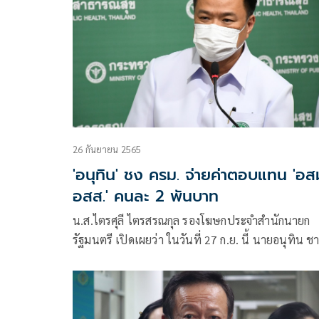
26 กันยายน 2565
'อนุทิน' ชง ครม. จ่ายค่าตอบแทน 'อส
อสส.' คนละ 2 พันบาท
น.ส.ไตรศุลี ไตรสรณกุล รองโฆษกประจำสำนักนายก
รัฐมนตรี เปิดเผยว่า ในวันที่ 27 ก.ย. นี้ นายอนุทิน 
วีรกูล รองนายกรัฐมนตรี และ รมว.สาธารณสุข จะเสนอ
ประชุมคณะรัฐมนตรี (ครม.)