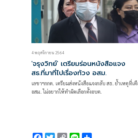
4 พฤศจิกายน 2564
'จรุงวิทย์' เตรียมร่อนหนังสือแจง
สธ.ที่มาที่ไปเรื่องท้วง อสม.
เลขาฯกกต. เตรียมส่งหนังสือแจงกลับ สธ. ย้ำเหตุที่เต
อสม. ไม่อยากให้ทำผิดเลือกตั้งอบต.
F
T
C
Li
S