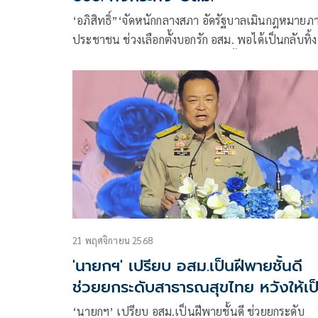
‘อภิสิทธิ์”‘จัดหนักกลางสภา อัดรัฐบาลเมินกฎหมายภ
ประชาชน ช่วงเลือกตั้งบอกรัก อสม. พอได้เป็นกลับทิ้ง จ
เคารพมติประชาชนแก้ รธน. หวั่นตั้งต้นใหม่สร้างคว
ขัดแย้งประเด็นละเอียดอ่อนอีกครั้ง
21 พฤศจิกายน 2568
'นายกฯ' เปรียบ อสม.เป็นฝีพายชั้นดี
ช่วยยกระดับสาธารณสุขไทย หวังให้เป
'สมาร์ทอสม.'
‘นายกฯ’ เปรียบ อสม.เป็นฝีพายชั้นดี ช่วยยกระดับ