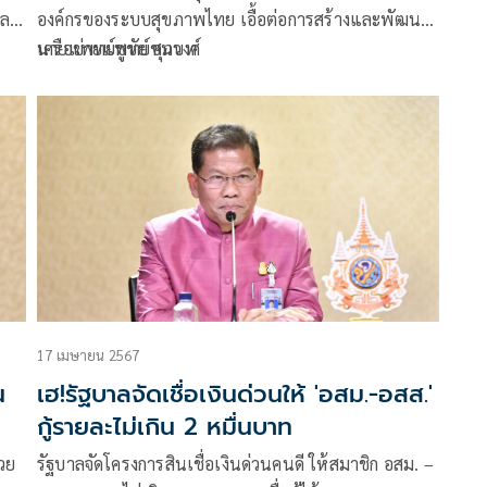
แพทย์ชนบท
ลยี
องค์กรของระบบสุขภาพไทย เอื้อต่อการสร้างและพัฒนา
่ไป
เครือข่ายแพทย์ชนบท
นายแพทย์ชูชัย ศุภวงศ์
คย
้
17 เมษายน 2567
น
เฮ!รัฐบาลจัดเชื่อเงินด่วนให้ 'อสม.-อสส.'
กู้รายละไม่เกิน 2 หมื่นบาท
่วย
รัฐบาลจัดโครงการสินเชื่อเงินด่วนคนดี ให้สมาชิก อสม. –