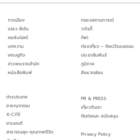
การเมือง
กรองสถานการณ์
เปลว สีเงิน
วาไรตี้
คอลัมนิสต์
กีฬา
บทความ
ท่องเที่ยว – ศิลปวัฒนธรรม
เศรษฐกิจ
ประชาสัมพันธ์
ข่าวพระราชสำนัก
ภูมิภาค
หนังสือพิมพ์
สิ่งแวดล้อม
ต่างประเทศ
PR & PRESS
อาชญากรรม
เกี่ยวกับเรา
X-CITE
ติดต่อและ สนับสนุน
ยานยนต์
สาธารณสุข-คุณภาพชีวิต
Privacy Policy