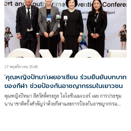
27 พฤศจิกายน 2568
'คุณหญิงปัทมา'เผยอาเซียน ร่วมยืนยันบทบาท
ของกีฬา ช่วยป้องกันอาชญากรรมในเยาวชน
คุณหญิงปัทมา ลีสวัสดิ์ตระกูล ไอโอซีเมมเบอร์ เผย การประชุม
นานาชาติครั้งสำคัญว่าด้วยกีฬาและการป้องกันอาชญากรรม
เยาวชนแห่งเอเชียตะวันออกเฉียงใต้ ซึ่งประเทศไทยได้รับมอบ
หมายจากไอโอซี ให้จัดขึ้นเป็นครั้งแรก ได้รับการตอบรับเป็น
อย่างดี ผู้แทนจากหน่วยงานที่เกี่ยวข้องในอาเซียน ร่วมกันยืนยัน