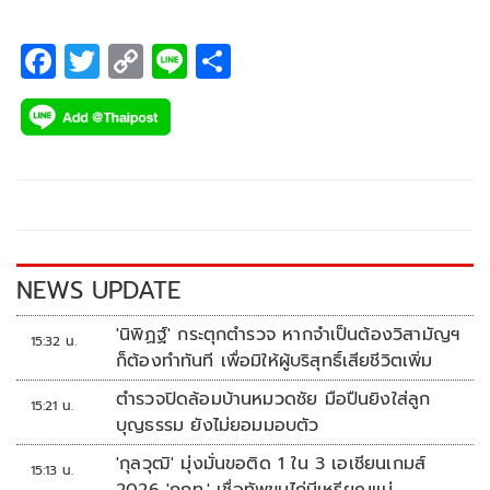
บทบาทของกีฬา ในการป้องกันอาชญากรรมในเยาวชน และขับ
เคลื่อนความปลอดภัยให้ชุมชนทั่วภูมิภาค
F
T
C
Li
S
ac
wi
o
n
h
e
tt
p
e
ar
b
er
y
e
o
Li
o
n
k
k
NEWS UPDATE
'นิพิฏฐ์' กระตุกตำรวจ หากจำเป็นต้องวิสามัญฯ
15:32 น.
ก็ต้องทำทันที เพื่อมิให้ผู้บริสุทธิ์เสียชีวิตเพิ่ม
ตำรวจปิดล้อมบ้านหมวดชัย มือปืนยิงใส่ลูก
15:21 น.
บุญธรรม ยังไม่ยอมมอบตัว
'กุลวุฒิ' มุ่งมั่นขอติด 1 ใน 3 เอเชียนเกมส์
15:13 น.