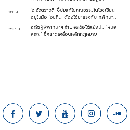
2026 'กกท.' เชื่อทัพขนไก่มีเหรียญแน่
'อ.อัจฉราวดี' ชี้ปมแก้ไขคุณธรรมในโรงเรียน
15:11 น.
อยู่ในมือ 'อนุทิน' ต้องใช้ยาแรงกับ ก.ศึกษา
เรื่องปืนแค่ปลายเหตุ
อดีตผู้พิพากษาฯ ชำแหละข้อโต้แย้งปม ‘หมอ
15:03 น.
สรณ’ ชี้คลาดเคลื่อนหลักกฎหมาย