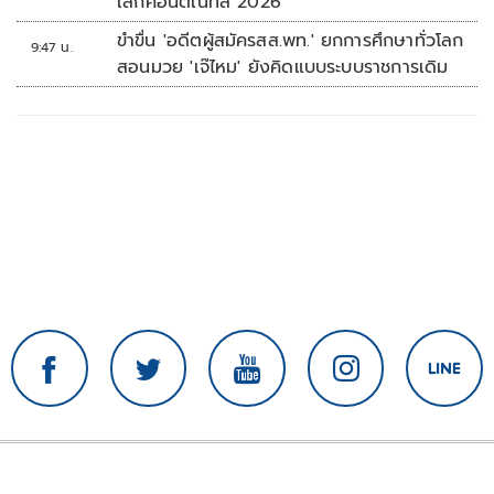
เล็กคอนติเนทัล 2026
ขำขื่น 'อดีตผู้สมัครสส.พท.' ยกการศึกษาทั่วโลก
9:47 น.
สอนมวย 'เจ๊ไหม' ยังคิดแบบระบบราชการเดิม