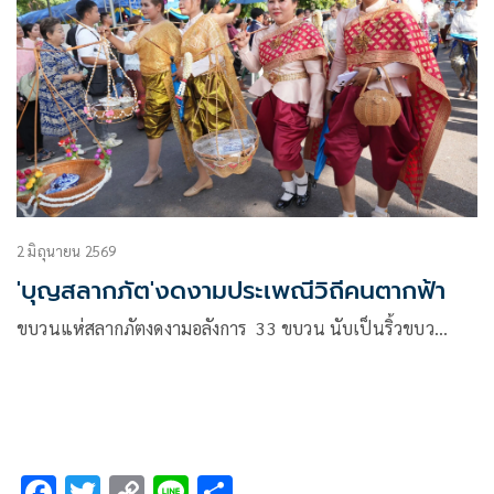
2 มิถุนายน 2569
'บุญสลากภัต'งดงามประเพณีวิถีคนตากฟ้า
ขบวนแห่สลากภัตงดงามอลังการ 33 ขบวน นับเป็นริ้วขบว…
F
T
C
Li
S