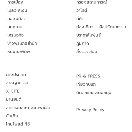
การเมือง
กรองสถานการณ์
เปลว สีเงิน
วาไรตี้
คอลัมนิสต์
กีฬา
บทความ
ท่องเที่ยว – ศิลปวัฒนธรรม
เศรษฐกิจ
ประชาสัมพันธ์
ข่าวพระราชสำนัก
ภูมิภาค
หนังสือพิมพ์
สิ่งแวดล้อม
ต่างประเทศ
PR & PRESS
อาชญากรรม
เกี่ยวกับเรา
X-CITE
ติดต่อและ สนับสนุน
ยานยนต์
สาธารณสุข-คุณภาพชีวิต
Privacy Policy
บันเทิง
ไทยโพสต์ ทีวี