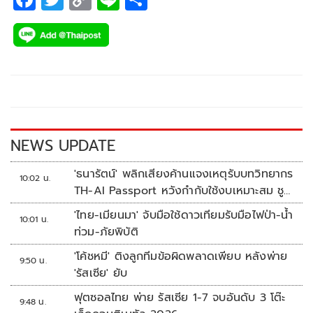
ac
wi
o
n
h
e
tt
p
e
ar
b
er
y
e
o
Li
o
n
k
k
NEWS UPDATE
'ธนารัตน์' พลิกเสียงค้านแจงเหตุรับบทวิทยากร
10:02 น.
TH-AI Passport หวังกำกับใช้งบเหมาะสม ชู
จุดเด่นคนไทยได้ใช้ AI ระดับโปร ลดเหลื่อมล้ำ
'ไทย-เมียนมา' จับมือใช้ดาวเทียมรับมือไฟป่า-น้ำ
10:01 น.
ทางเทคโนโลยี เซฟงบไปกว่า900ล้าน เชื่อหาก
ท่วม-ภัยพิบัติ
ใช้เต็มที่เอกชนขาดทุนย่อยยับ
'โค้ชหมี' ติงลูกทีมข้อผิดพลาดเพียบ หลังพ่าย
9:50 น.
'รัสเซีย' ยับ
ฟุตซอลไทย พ่าย รัสเซีย 1-7 จบอันดับ 3 โต๊ะ
9:48 น.