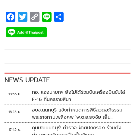
F
T
C
Li
S
ac
wi
o
n
h
e
tt
p
e
ar
b
er
y
e
o
Li
o
n
k
k
NEWS UPDATE
ทอ. แจงนายกฯ ยังไม่ได้ร่วมบินเครื่องบินขับไล่
18:56 น.
F-16 ที่นครราชสีมา
อบจ.นนทบุรี แจ้งกำหนดการพิธีสวดอภิธรรม
18:23 น.
พระราชทานเพลิงศพ 'พ.ต.อ.ธงชัย เย็น
ประเสริฐ'
คุมเข้มนนทบุรี! ตำรวจ-ฝ่ายปกครอง ร่วมตั้ง
17:45 น.