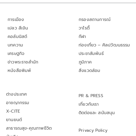
การเมือง
กรองสถานการณ์
เปลว สีเงิน
วาไรตี้
คอลัมนิสต์
กีฬา
บทความ
ท่องเที่ยว – ศิลปวัฒนธรรม
เศรษฐกิจ
ประชาสัมพันธ์
ข่าวพระราชสำนัก
ภูมิภาค
หนังสือพิมพ์
สิ่งแวดล้อม
ต่างประเทศ
PR & PRESS
อาชญากรรม
เกี่ยวกับเรา
X-CITE
ติดต่อและ สนับสนุน
ยานยนต์
สาธารณสุข-คุณภาพชีวิต
Privacy Policy