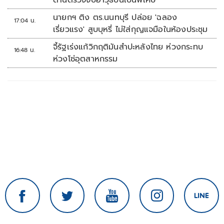
ด่านตรวจจับอาวุธปืนเป็นพิเศษ
นายกฯ ติง ตร.นนทบุรี ปล่อย 'ฉลอง
17:04 น.
เรี่ยวแรง' สูบบุหรี่ ไม่ใส่กุญแจมือในห้องประชุม
จี้รัฐเร่งแก้วิกฤติมันสำปะหลังไทย ห่วงกระทบ
16:48 น.
ห่วงโซ่อุตสาหกรรม