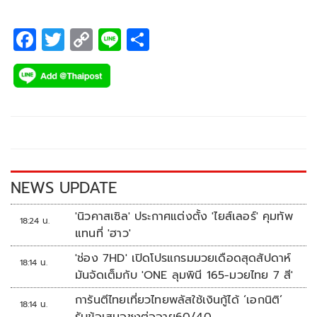
F
T
C
Li
S
ac
wi
o
n
h
e
tt
p
e
ar
b
er
y
e
o
Li
o
n
k
k
NEWS UPDATE
'นิวคาสเซิล' ประกาศแต่งตั้ง 'ไยส์เลอร์' คุมทัพ
18:24 น.
แทนที่ 'ฮาว'
'ช่อง 7HD' เปิดโปรแกรมมวยเดือดสุดสัปดาห์
18:14 น.
มันจัดเต็มกับ 'ONE ลุมพินี 165-มวยไทย 7 สี'
การันตีไทยเที่ยวไทยพลัสใช้เงินกู้ได้ ‘เอกนิติ’
18:14 น.