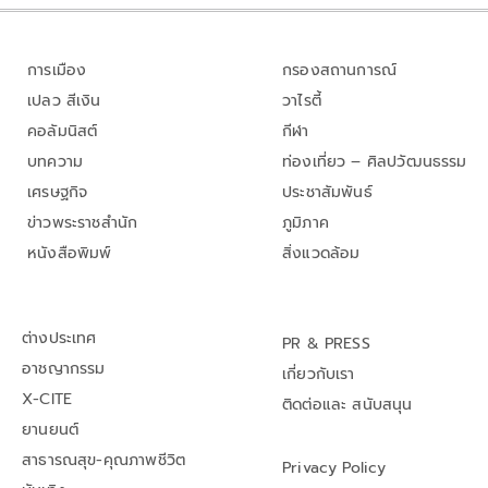
การเมือง
กรองสถานการณ์
เปลว สีเงิน
วาไรตี้
คอลัมนิสต์
กีฬา
บทความ
ท่องเที่ยว – ศิลปวัฒนธรรม
เศรษฐกิจ
ประชาสัมพันธ์
ข่าวพระราชสำนัก
ภูมิภาค
หนังสือพิมพ์
สิ่งแวดล้อม
ต่างประเทศ
PR & PRESS
อาชญากรรม
เกี่ยวกับเรา
X-CITE
ติดต่อและ สนับสนุน
ยานยนต์
สาธารณสุข-คุณภาพชีวิต
Privacy Policy