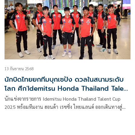
13 กันยายน 2568
นักบิดไทยยกทีมบุกเซปัง ดวลในสนามระดับ
โลก ศึก'Idemitsu Honda Thailand Talent
Cup2025'
นักแข่งจากรายการ Idemitsu Honda Thailand Talent Cup
2025 พร้อมทีมงาน ฮอนด้า เรซซิ่ง ไทยแลนด์ ออกเดินทางสู่
ประเทศมาเลเซีย คับคั่งไปด้วยครอบครัวที่เดินทางมาให้กำลังใจ
เพื่อเตรียมลงแข่งขันสนามที่ 4 ณ เซปัง อินเตอร์เนชั่นแนลเซ
อร์กิต ระหว่างวันที่ 12–14 กันยายนนี้