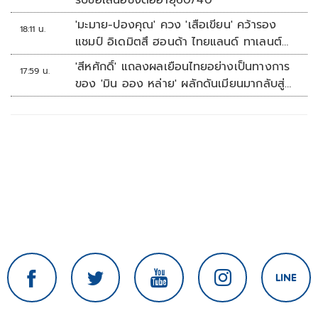
รับข้อเสนอชงต่ออายุ60/40
'มะมาย-ปองคุณ' ควง 'เสือเขียน' คว้ารอง
18:11 น.
แชมป์ อิเดมิตสึ ฮอนด้า ไทยแลนด์ ทาเลนต์
คัพ สนาม 3
'สีหศักดิ์' แถลงผลเยือนไทยอย่างเป็นทางการ
17:59 น.
ของ 'มิน ออง หล่าย' ผลักดันเมียนมากลับสู่
อาเซียน