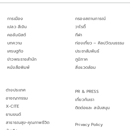
การเมือง
กรองสถานการณ์
เปลว สีเงิน
วาไรตี้
คอลัมนิสต์
กีฬา
บทความ
ท่องเที่ยว – ศิลปวัฒนธรรม
เศรษฐกิจ
ประชาสัมพันธ์
ข่าวพระราชสำนัก
ภูมิภาค
หนังสือพิมพ์
สิ่งแวดล้อม
ต่างประเทศ
PR & PRESS
อาชญากรรม
เกี่ยวกับเรา
X-CITE
ติดต่อและ สนับสนุน
ยานยนต์
สาธารณสุข-คุณภาพชีวิต
Privacy Policy