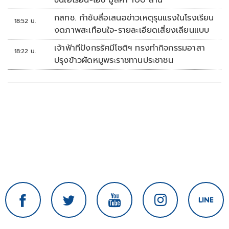
ขนเฮโรอีน-ไอซ์ มูลค่า 100 ล้าน
กสทช. กำชับสื่อเสนอข่าวเหตุรุนแรงในโรงเรียน
18:52 น.
งดภาพสะเทือนใจ-รายละเอียดเสี่ยงเลียนแบบ
เจ้าฟ้าทีปังกรรัศมีโชติฯ ทรงทำกิจกรรมอาสา
18:22 น.
ปรุงข้าวผัดหมูพระราชทานประชาชน