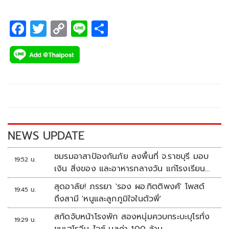
F
T
C
Li
S
ac
wi
o
n
h
e
tt
p
e
ar
b
er
y
e
o
Li
o
n
k
k
NEWS UPDATE
ชมรมอาสาป้องกันภัย ลงพื้นที่ จ.ราชบุรี มอบ
19:52 น.
เงิน สิ่งของ และอาหารกลางวัน แก่โรงเรียน
บ้านหนองน้ำใส
สุดอาลัย! ภรรยา 'รอง ผอ.กิตติพงศ์' โพสต์
19:45 น.
ถึงสามี 'หนูและลูกภูมิใจในตัวพี่'
สกัดจับหน้าโรงพัก สองหนุ่มควบกระบะบุโรทั่ง
19:29 น.