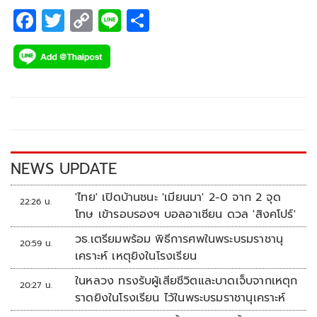
F
T
C
Li
S
ac
wi
o
n
h
e
tt
p
e
ar
b
er
y
e
o
Li
o
n
k
k
NEWS UPDATE
'ไทย' เปิดบ้านชนะ 'เมียนมา' 2-0 จาก 2 จุด
22:26 น.
โทษ เข้ารอบรองฯ บอลอาเซียน ดวล 'สิงคโปร์'
วธ.เตรียมพร้อม พิธีการศพในพระบรมราชานุ
20:59 น.
เคราะห์ เหตุยิงในโรงเรียน
ในหลวง ทรงรับผู้เสียชีวิตและบาดเจ็บจากเหตุก
20:27 น.
ราดยิงในโรงเรียน ไว้ในพระบรมราชานุเคราะห์