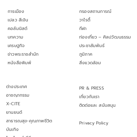
การเมือง
กรองสถานการณ์
เปลว สีเงิน
วาไรตี้
คอลัมนิสต์
กีฬา
บทความ
ท่องเที่ยว – ศิลปวัฒนธรรม
เศรษฐกิจ
ประชาสัมพันธ์
ข่าวพระราชสำนัก
ภูมิภาค
หนังสือพิมพ์
สิ่งแวดล้อม
ต่างประเทศ
PR & PRESS
อาชญากรรม
เกี่ยวกับเรา
X-CITE
ติดต่อและ สนับสนุน
ยานยนต์
สาธารณสุข-คุณภาพชีวิต
Privacy Policy
บันเทิง