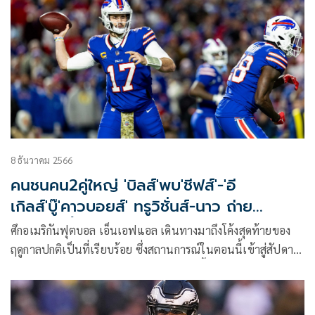
8 ธันวาคม 2566
คนชนคน2คู่ใหญ่ 'บิลส์'พบ'ชีฟส์'-'อี
เกิลส์'บู๊'คาวบอยส์' ทรูวิชั่นส์-นาว ถ่าย
สด11ธ.ค.นี้
ศึกอเมริกันฟุตบอล เอ็นเอฟแอล เดินทางมาถึงโค้งสุดท้ายของ
ฤดูกาลปกติเป็นที่เรียบร้อย ซึ่งสถานการณ์ในตอนนี้เข้าสู่สัปดาห์
ที่ 14 คู่แรก บัฟฟาโล บิลส์ พบ แคนซัส ซิตี้ ชีฟส์