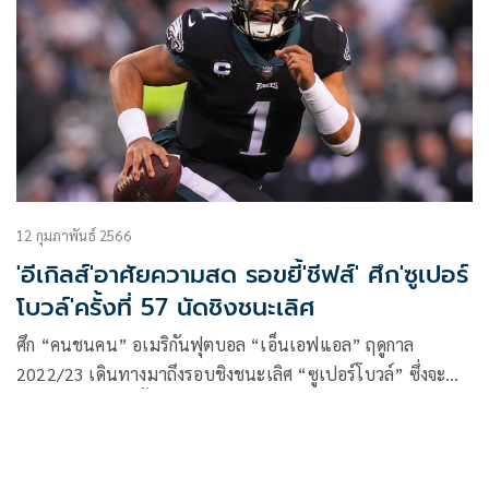
12 กุมภาพันธ์ 2566
'อีเกิลส์'อาศัยความสด รอขยี้'ชีฟส์' ศึก'ซูเปอร์
โบวล์'ครั้งที่ 57 นัดชิงชนะเลิศ
ศึก “คนชนคน” อเมริกันฟุตบอล “เอ็นเอฟแอล” ฤดูกาล
2022/23 เดินทางมาถึงรอบชิงชนะเลิศ “ซูเปอร์โบวล์” ซึ่งจะ
เป็นการแข่งขันครั้งที่ 57 ชิงชัยกันที่ สเตท ฟาร์ม สเตเดียม เมือง
เกลนเดล รัฐอาริโซนา สหรัฐอเมริกา จุผู้คนได้มากกว่า 7 หมื่น
ชีวิต เกมคนชนคนนัดนี้ ตรงกับประเทศไทย เช้าวันจันทร์ที่ 13