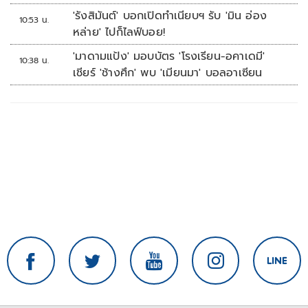
'รังสิมันต์' บอกเปิดทำเนียบฯ รับ 'มิน อ่อง
10:53 น.
หล่าย' ไปก็ไลฟ์บอย!
'มาดามแป้ง' มอบบัตร 'โรงเรียน-อคาเดมี'
10:38 น.
เชียร์ 'ช้างศึก' พบ 'เมียนมา' บอลอาเซียน