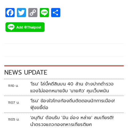
กุมภาพันธ์เวลา 06.30 น.
F
T
C
Li
S
ac
wi
o
n
h
e
tt
p
e
ar
b
er
y
e
o
Li
o
n
k
k
NEWS UPDATE
'โรม' ไล่บี้คดีสินบน 40 ล้าน ง้างปากตำรวจ
11:10 น.
แจงไม่ออกหมายจับ 'นายคิว' คุมเว็บพนัน
'โรม' ข้องใจโกงท้องถิ่นตัดตอนนักการเมือง!
11:07 น.
ฟุ้งขยี้ต่อ
'อนุทิน' ต้อนรับ 'มิน อ่อง หล่าย' สมเกียรติ!
11:05 น.
นำตรวจแถวกองทหารเกียรติยศ