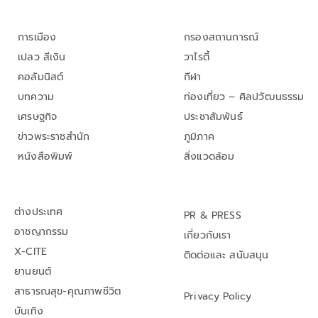
การเมือง
กรองสถานการณ์
เปลว สีเงิน
วาไรตี้
คอลัมนิสต์
กีฬา
บทความ
ท่องเที่ยว – ศิลปวัฒนธรรม
เศรษฐกิจ
ประชาสัมพันธ์
ข่าวพระราชสำนัก
ภูมิภาค
หนังสือพิมพ์
สิ่งแวดล้อม
ต่างประเทศ
PR & PRESS
อาชญากรรม
เกี่ยวกับเรา
X-CITE
ติดต่อและ สนับสนุน
ยานยนต์
สาธารณสุข-คุณภาพชีวิต
Privacy Policy
บันเทิง