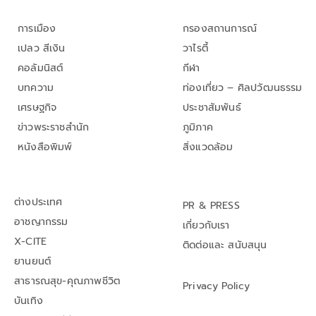
การเมือง
กรองสถานการณ์
เปลว สีเงิน
วาไรตี้
คอลัมนิสต์
กีฬา
บทความ
ท่องเที่ยว – ศิลปวัฒนธรรม
เศรษฐกิจ
ประชาสัมพันธ์
ข่าวพระราชสำนัก
ภูมิภาค
หนังสือพิมพ์
สิ่งแวดล้อม
ต่างประเทศ
PR & PRESS
อาชญากรรม
เกี่ยวกับเรา
X-CITE
ติดต่อและ สนับสนุน
ยานยนต์
สาธารณสุข-คุณภาพชีวิต
Privacy Policy
บันเทิง