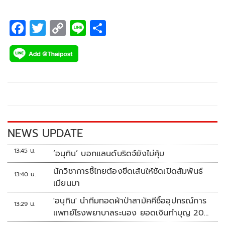
F
T
C
Li
S
ac
wi
o
n
h
e
tt
p
e
ar
b
er
y
e
o
Li
o
n
k
k
NEWS UPDATE
13:45 น.
‘อนุทิน’ บอกแลนด์บริดจ์ยังไม่คุ้ม
นักวิชาการชี้ไทยต้องขีดเส้นให้ชัดเปิดสัมพันธ์
13:40 น.
เมียนมา
'อนุทิน' นำทีมทอดผ้าป่าสามัคคีซื้ออุปกรณ์การ
13:29 น.
แพทย์โรงพยาบาลระนอง ยอดเงินทำบุญ 20