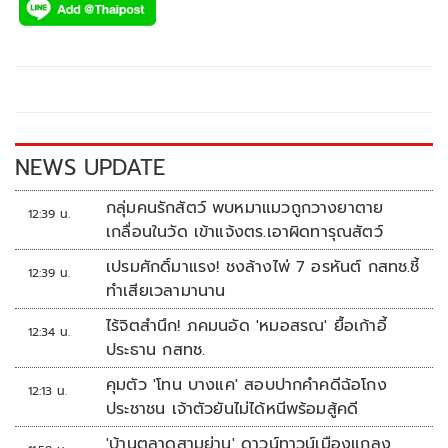
e
tt
p
e
ar
b
er
y
e
o
Li
o
n
k
k
NEWS UPDATE
กลุ่มคนรักสัตว์ พบหมาแมวถูกวางยาตาย
12:39 น.
เกลื่อนในวัด เข้าแจ้งตร.เอาผิดทารุณสัตว์
เปรมศักดิ์มาแรง! ชงล้างไพ่ 7 อรหันต์ กสทช.ชี้
12:39 น.
ทำเสียเวลามานาน
ไร้จิตสำนึก! ภคมนอัด 'หมอสรณ' ยื้อเก้าอี้
12:34 น.
ประธาน กสทช.
คุมตัว 'โทน บางแค' สอบปากคำคดีฉ้อโกง
12:13 น.
ประชาชน เจ้าตัวยันไม่ได้หนีพร้อมสู้คดี
'บ้านตลาดสามย่าน' ดาวน์ทาวน์เมืองแกลง