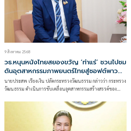
9 สิงหาคม 2568
วธ.หนุนหนังไทยสยองขวัญ ‘ท่าแร่’ ชวนไปชม
ดันอุตสาหกรรมภาพยนตร์ไทยสู่ซอฟต์พาว
เวอร์
นายประสพ เรียงเงิน ปลัดกระทรวงวัฒนธรรม กล่าวว่า กระทรวง
วัฒนธรรม ดำเนินการขับเคลื่อนอุตสาหกรรมสร้างสรรค์ของ
ประเทศไทยตามนโยบายของรัฐบาล โดยเฉพาะอุตสาหกรรม
ภาพยนตร์ ละคร ซีรีส์ สารคดี และแอนิเมชัน เพื่อให้สามารถ
แข่งขันในตลาดโลกได้