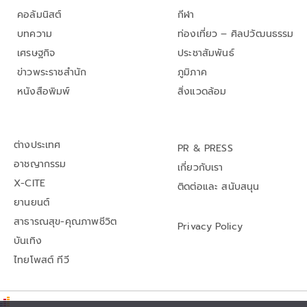
คอลัมนิสต์
กีฬา
บทความ
ท่องเที่ยว – ศิลปวัฒนธรรม
เศรษฐกิจ
ประชาสัมพันธ์
ข่าวพระราชสำนัก
ภูมิภาค
หนังสือพิมพ์
สิ่งแวดล้อม
ต่างประเทศ
PR & PRESS
อาชญากรรม
เกี่ยวกับเรา
X-CITE
ติดต่อและ สนับสนุน
ยานยนต์
สาธารณสุข-คุณภาพชีวิต
Privacy Policy
บันเทิง
ไทยโพสต์ ทีวี