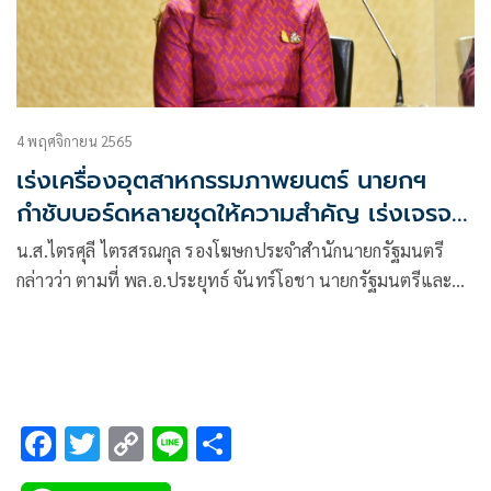
4 พฤศจิกายน 2565
เร่งเครื่องอุตสาหกรรมภาพยนตร์ นายกฯ
กำชับบอร์ดหลายชุดให้ความสำคัญ เร่งเจรจา
ร่วมเทศกาล
น.ส.ไตรศุลี ไตรสรณกุล รองโฆษกประจำสำนักนายกรัฐมนตรี
กล่าวว่า ตามที่ พล.อ.ประยุทธ์ จันทร์โอชา นายกรัฐมนตรีและ
รมว.กลาโหม ได้มีนโยบายการส่งเสริมให้นำวัฒนธรรมไทยไม่ว่า
จะเป็นอาหาร แหล่งท่องเที่ยว วิถีชีวิต ศิลปะการแสดง
ภาพยนตร์ กีฬา
F
T
C
Li
S
ac
wi
o
n
h