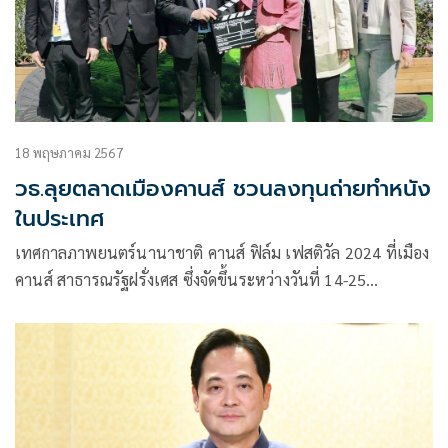
18 พฤษภาคม 2567
วธ.ลุยตลาดเมืองคานส์ ชวนลงทุนถ่ายทำหนัง
ในประเทศ
เทศกาลภาพยนตร์นานาชาติ คานส์ ฟิล์ม เฟสติวัล 2024 ที่เมือง
คานส์ สาธารณรัฐฝรั่งเศส ซึ่งจัดขึ้นระหว่างวันที่ 14-25
พฤษภาคม 2567 มีนานาประเทศร่วมเทศกาลเพื่อแสดง
ศักยภาพด้านอุตสาหกรรมภาพยนตร์ของประเทศ สำหรับ
ประเทศไทย นางยุพา ทวีวัฒนะกิจบวร ปลัดกระทรวงวัฒนธรรม