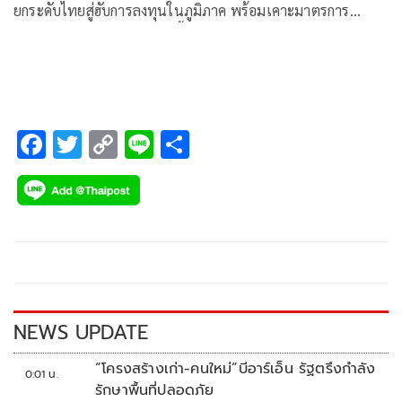
ยกระดับไทยสู่ฮับการลงทุนในภูมิภาค พร้อมเคาะมาตรการ
กระตุ้นลงทุนปี 65 หนุนการฟื้นตัวทางเศรษฐกิจ – ดึงดูดการ
ลงทุนกลุ่มเทคโนโลยีเชิงลึก
F
T
C
Li
S
ac
wi
o
n
h
e
tt
p
e
ar
b
er
y
e
o
Li
o
n
k
k
NEWS UPDATE
“โครงสร้างเก่า-คนใหม่”บีอาร์เอ็น รัฐตรึงกำลัง
0:01 น.
รักษาพื้นที่ปลอดภัย