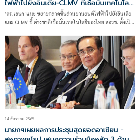
ไฟฟ้าไปยังอินเดีย-CLMV ที่เชื่อมั่นเทคโนโลยี
ของไทย
‘ดร.เอนก’แนะ ขยายตลาดชิ้นส่วนยานยนต์ไฟฟ้าไปยังอินเดีย
และ CLMV ชี้ ต่างชาติเชื่อมั่นเทคโนโลยีของไทย สอวช. ตั้งเป้า
ขับเคลื่อน 5 ทิศทางสำคัญ นำพาประเทศไทยบรรลุเป้าหมายสู่
ประเทศพัฒนาแล้ว
14 ธันวาคม 2565
นายกฯเผยผลการประชุมสุดยอดอาเซียน -
สหภาพยุโรป เสนอความร่วมมือหลัก 3 ด้าน