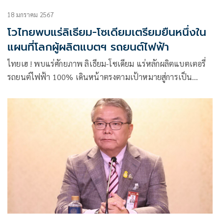
18 มกราคม 2567
โวไทยพบแร่ลิเธียม-โซเดียมเตรียมยืนหนึ่งใน
แผนที่โลกผู้ผลิตแบตฯ รถยนต์ไฟฟ้า
ไทยเฮ ! พบแร่ศักยภาพ ลิเธียม-โซเดียม แร่หลักผลิตแบตเตอรี่
รถยนต์ไฟฟ้า 100% เดินหน้าตรงตามเป้าหมายสู่การเป็น
ศูนย์กลางและฐานการผลิตแบตเตอร์รี่ EV ในภูมิภาค