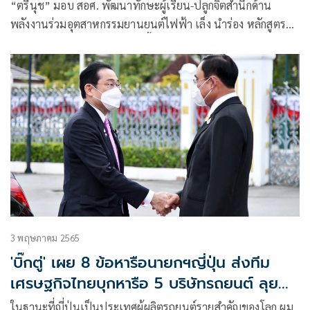
“ตรีนุช” มอบ สอศ. พัฒนาทักษะผู้เรียน-ปลูกจิตสำนึกด้าน
พลังงานร่วมอุตสาหกรรมยานยนต์ไฟฟ้า เล็ง นำร่อง หลักสูตร
เทคโนโลยียานยนต์ไฟฟ้า ในพื้นที่อีอีซี
3 พฤษภาคม 2565
'บิ๊กตู่' เผย 8 ข้อหารือนายกฯญี่ปุ่น ส่งทีม
เศรษฐกิจไทยบุกหารือ 5 บริษัทรถยนต์ ลุย
อุตสาหกรรมยานยนต์ไฟฟ้า
ในฐานะที่ญี่ปุ่นเป็นประเทศผู้ผลิตรถยนต์รายสำคัญของโลก ผม