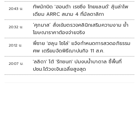
ทัพนักบิด 'ฮอนด้า เรซซิ่ง ไทยแลนด์' ลุ้นล่าโพ
20:43 น.
เดียม ARRC สนาม 4 ที่มัลดาลิกา
‘ศุภมาส’ สั่งเข้มตรวจคลินิกเสริมความงาม ย้ำ
20:32 น.
โฆษณาราคาต้องจ่ายจริง
พี่ชาย 'ฮลุน โซโล่' แจ้งกำหนดการสวดอภิธรรม
20:12 น.
ศพ เตรียมจัดพิธีฌาปนกิจ 11 ส.ค.
'ลลิดา' โต้ 'รักชนก' ปมงบน้ำบาดาล ชี้พื้นที่
20:07 น.
ปชน.ได้วงเงินเฉลี่ยสูงสุด