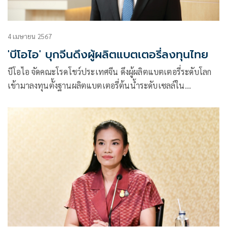
4 เมษายน 2567
'บีโอไอ' บุกจีนดึงผู้ผลิตแบตเตอรี่ลงทุนไทย
บีโอไอ จัดคณะโรดโชว์ประเทศจีน ดึงผู้ผลิตแบตเตอรี่ระดับโลก
เข้ามาลงทุนตั้งฐานผลิตแบตเตอรี่ต้นน้ำระดับเซลล์ใน
ประเทศไทย เพื่อเสริมสร้างความแข็งแกร่งของซัพพลายเชน
อุตสาหกรรมยานยนต์ไฟฟ้าและพลังงานสะอาดของประเทศ
ตามนโยบายของบอร์ดอีวี