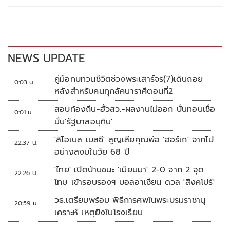
o
Li
o
n
k
k
NEWS UPDATE
คู่มือทบทวนชีวิตช่วงพระเสาร์จร(7)เดินถอย
0:03 น.
หลังสำหรับคนทุกลัคนาราศีตอนที่2
สอบท้องถิ่น-ฮั้วสว.-ผลงานไม่ออก บั่นทอนเชื่อ
0:01 น.
มั่น'รัฐบาลอนุทิน'
'ลิโอเนล เมสซี' สูญเสียคุณพ่อ 'ฮอร์เก' จากไป
22:37 น.
อย่างสงบในวัย 68 ปี
'ไทย' เปิดบ้านชนะ 'เมียนมา' 2-0 จาก 2 จุด
22:26 น.
โทษ เข้ารอบรองฯ บอลอาเซียน ดวล 'สิงคโปร์'
วธ.เตรียมพร้อม พิธีการศพในพระบรมราชานุ
20:59 น.
เคราะห์ เหตุยิงในโรงเรียน