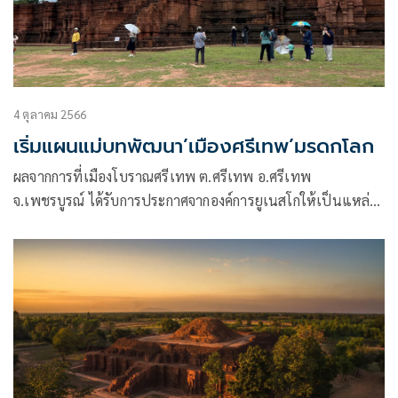
4 ตุลาคม 2566
เริ่มแผนแม่บทพัฒนา’เมืองศรีเทพ’มรดกโลก
ผลจากการที่เมืองโบราณศรีเทพ ต.ศรีเทพ อ.ศรีเทพ
จ.เพชรบูรณ์ ได้รับการประกาศจากองค์การยูเนสโกให้เป็นแหล่ง
มรดกโลกทางวัฒนธรรม เมื่อวันที่ 19 กันยายน 2566 ด้วยคุณค่า
ที่โดดเด่นจากรูปแบบของผังเมือง สถาปัตยกรรม และรูปแบบ
ศิลปกรรม เป็นตัวแทนของการผสมผสานระหว่างศาสนาพุทธ
แบบเถรวาท