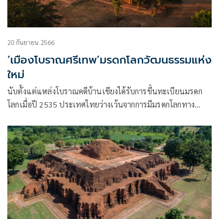
20 กันยายน 2566
‘เมืองโบราณศรีเทพ’มรดกโลกวัฒนธรรมแห่ง
ใหม่
นับตั้งแต่แหล่งโบราณคดีบ้านเชียงได้รับการขึ้นทะเบียนมรดก
โลกเมื่อปี 2535 ประเทศไทยว่างเว้นจากการมีมรดกโลกทาง
วัฒนธรรมแห่งใหม่มายาวนานกว่า 30 จนกระทั่งในเวทีการ
ประชุมคณะกรรมการมรดกโลก สมัยสามัญ ครั้งที่ 45 ณ กรุง
ริยาด ราชอาณาจักรซาอุดีอาระเบีย เมื่อเช้าวัน
ที่ 19 กันยายน 2566