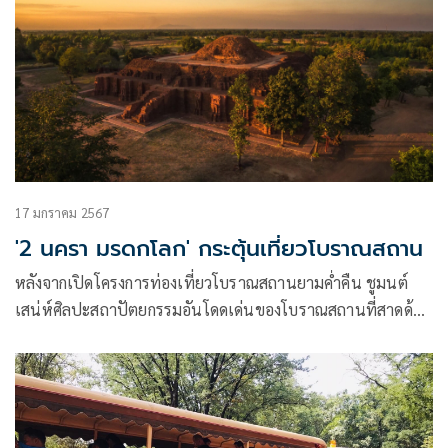
เพื่อเป็นการเฉลิมฉลองยอดผู้เข้าชมทะลุหลักล้าน กรม
ศิลปากร กระทรวงวัฒนธรรม
17 มกราคม 2567
'2 นครา มรดกโลก' กระตุ้นเที่ยวโบราณสถาน
หลังจากเปิดโครงการท่องเที่ยวโบราณสถานยามค่ำคืน ชูมนต์
เสน่ห์ศิลปะสถาปัตยกรรมอันโดดเด่นของโบราณสถานที่สาดด้วย
แสงสีจูงใจนักท่องเที่ยวและผู้หลงไหลในศิลปวัฒนธรรมให้มาตื่น
ตาตื่นใจกับความเป็นที่สุดของประวัติศาสตร์ จนประสบผลสำเร็จ
มีประชาชนจำนวนมากสนใจ