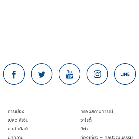
การเมือง
กรองสถานการณ์
เปลว สีเงิน
วาไรตี้
คอลัมนิสต์
กีฬา
บทความ
ท่องเที่ยว – ศิลปวัฒนธรรม