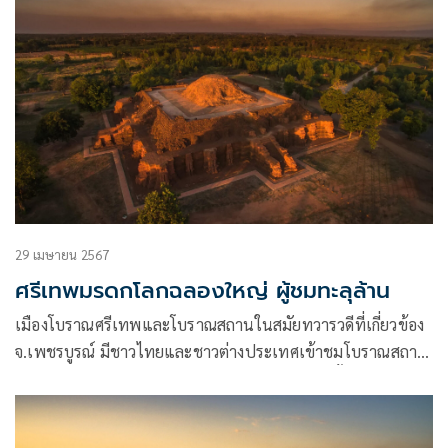
29 เมษายน 2567
ศรีเทพมรดกโลกฉลองใหญ่ ผู้ชมทะลุล้าน
เมืองโบราณศรีเทพและโบราณสถานในสมัยทวารวดีที่เกี่ยวข้อง
จ.เพชรบูรณ์ มีชาวไทยและชาวต่างประเทศเข้าชมโบราณสถาน
อันทรงคุณค่าระดับโลกมากกว่า 1 ล้านคนแล้ว นับตั้งแต่ได้รับการ
ประกาศขึ้นทะเบียนเป็นแหล่งมรดกโลกจากองค์การการ
ศึกษา วิทยาศาสตร์และวัฒนธรรมแห่งสหประชาชาติ (ยูเนสโก)