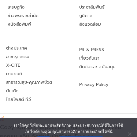
เศรษฐกิจ
ประชาสัมพันธ์
ข่าวพระราชสำนัก
ภูมิภาค
หนังสือพิมพ์
สิ่งแวดล้อม
ต่างประเทศ
PR & PRESS
อาชญากรรม
เกี่ยวกับเรา
X-CITE
ติดต่อและ สนับสนุน
ยานยนต์
สาธารณสุข-คุณภาพชีวิต
Privacy Policy
บันเทิง
ไทยโพสต์ ทีวี
เราใช้คุกกี้เพื่อพัฒนาประสิทธิภาพ และประสบการณ์ที่ดีในการใช้
Copyright© thaipost.net, All rights reserved.,
เว็บไซต์ของคุณ คุณสามารถศึกษารายละเอียดได้ที่นี่
ออกแบบเว็บ จัดทำเว็บไซต์โดย iDesign