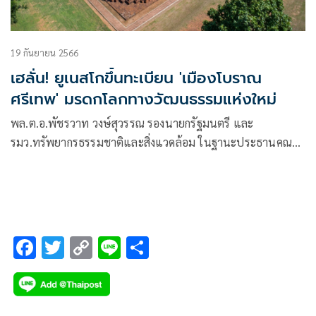
19 กันยายน 2566
เฮลั่น! ยูเนสโกขึ้นทะเบียน 'เมืองโบราณ
ศรีเทพ' มรดกโลกทางวัฒนธรรมแห่งใหม่
พล.ต.อ.พัชรวาท วงษ์สุวรรณ รองนายกรัฐมนตรี และ
รมว.ทรัพยากรธรรมชาติและสิ่งแวดล้อม ในฐานะประธานคณะ
กรรมการแห่งชาติว่าด้วยอนุสัญญาคุ้มครองมรดกโลก เป็น
ประธานแถลงข่าวการประกาศขึ้นทะเบียนเมืองโบราณศรีเทพ
เป็นมรดกโลกทางวัฒนธรรม
F
T
C
Li
S
ac
wi
o
n
h
e
tt
p
e
ar
b
er
y
e