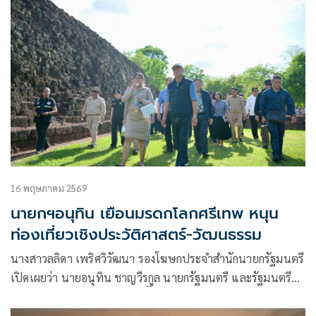
16 พฤษภาคม 2569
นายกฯอนุทิน เยือนมรดกโลกศรีเทพ หนุน
ท่องเที่ยวเชิงประวัติศาสตร์-วัฒนธรรม
นางสาวลลิดา เพริศวิวัฒนา รองโฆษกประจำสำนักนายกรัฐมนตรี
เปิดเผยว่า นายอนุทิน ชาญวีรกูล นายกรัฐมนตรี และรัฐมนตรี
ว่าการกระทรวงมหาดไทย ลงพื้นที่เยี่ยมชมอุทยานประวัติศาสตร์
ศรีเทพ ตำบลศรีเทพ อำเภอศรีเทพ จังหวัดเพชรบูรณ์