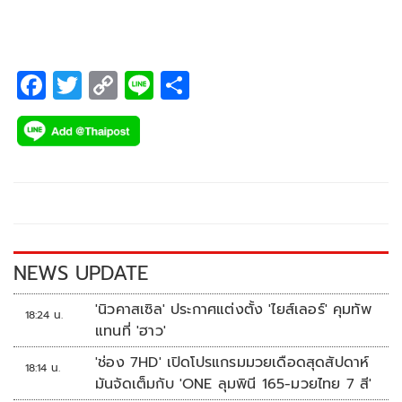
ห้าม (Strict Nature Reserve zone) ตามหลักการของ IUCN
ประเภท Ia
F
T
C
Li
S
ac
wi
o
n
h
e
tt
p
e
ar
b
er
y
e
o
Li
o
n
k
k
NEWS UPDATE
'นิวคาสเซิล' ประกาศแต่งตั้ง 'ไยส์เลอร์' คุมทัพ
18:24 น.
แทนที่ 'ฮาว'
'ช่อง 7HD' เปิดโปรแกรมมวยเดือดสุดสัปดาห์
18:14 น.
มันจัดเต็มกับ 'ONE ลุมพินี 165-มวยไทย 7 สี'