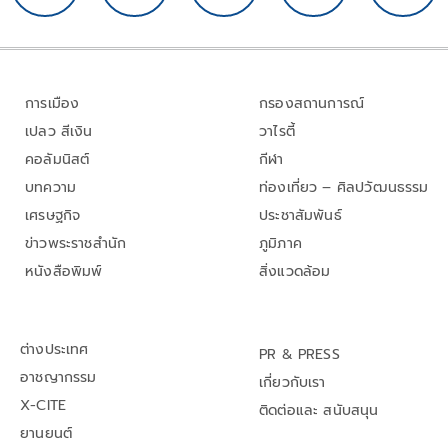
การเมือง
กรองสถานการณ์
เปลว สีเงิน
วาไรตี้
คอลัมนิสต์
กีฬา
บทความ
ท่องเที่ยว – ศิลปวัฒนธรรม
เศรษฐกิจ
ประชาสัมพันธ์
ข่าวพระราชสำนัก
ภูมิภาค
หนังสือพิมพ์
สิ่งแวดล้อม
ต่างประเทศ
PR & PRESS
อาชญากรรม
เกี่ยวกับเรา
X-CITE
ติดต่อและ สนับสนุน
ยานยนต์