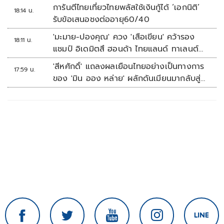
การันตีไทยเที่ยวไทยพลัสใช้เงินกู้ได้ ‘เอกนิติ’
18:14 น.
รับข้อเสนอชงต่ออายุ60/40
'มะมาย-ปองคุณ' ควง 'เสือเขียน' คว้ารอง
18:11 น.
แชมป์ อิเดมิตสึ ฮอนด้า ไทยแลนด์ ทาเลนต์
คัพ สนาม 3
'สีหศักดิ์' แถลงผลเยือนไทยอย่างเป็นทางการ
17:59 น.
ของ 'มิน ออง หล่าย' ผลักดันเมียนมากลับสู่
อาเซียน