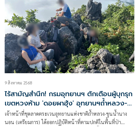
9 สิงหาคม 2568
ไร้สามัญสำนึก! กรมอุทยานฯ ตักเตือนผู้บุกรุก
เขตหวงห้าม 'ดอยผาฮุ้ง' อุทยานฯถ้ำหลวง-
นางนอน
เจ้าหน้าที่ชุดลาดตระเวนอุทยานแห่งชาติถ้ำหลวง-ขุนน้ำนาง
นอน (เตรียมการ)​ ได้ออกปฏิบัติหน้าที่ตามปกติในพื้นที่ป่า
อนุรักษ์ โดยมุ่งเน้นเส้นทาง ดอยผาฮุ้ง ซึ่งเป็นพื้นที่สำคัญที่มี
ระบบนิเวศเปราะบางและถูกกำหนดให้เป็น เขตธรรมชาติหวง