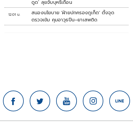
ดูด’ ลุยจับบุหรี่เถื่อน
สนองนโยบาย 'ฝ่ายปกครองภูเก็ต' ตั้งจุด
12:01 น.
ตรวจเข้ม คุมอาวุธปืน–ยาเสพติด