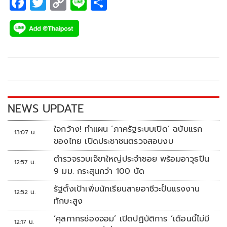
F
T
C
Li
S
ac
wi
o
n
h
e
tt
p
e
ar
b
er
y
e
o
Li
o
n
k
k
NEWS UPDATE
ใจกว้าง! ทำแผน ‘ภาครัฐระบบเปิด’ ฉบับแรก
13:07 น.
ของไทย เปิดประชาชนตรวจสอบงบ
ตำรวจรวบเจ๊ขาใหญ่ประจำซอย พร้อมอาวุธปืน
12:57 น.
9 มม. กระสุนกว่า 100 นัด
รัฐตั้งเป้าเพิ่มนักเรียนสายอาชีวะปั้นแรงงาน
12:52 น.
ทักษะสูง
‘ศุลกากรช่องจอม’ เปิดปฏิบัติการ ‘เดือนนี้ไม่มี
12:17 น.