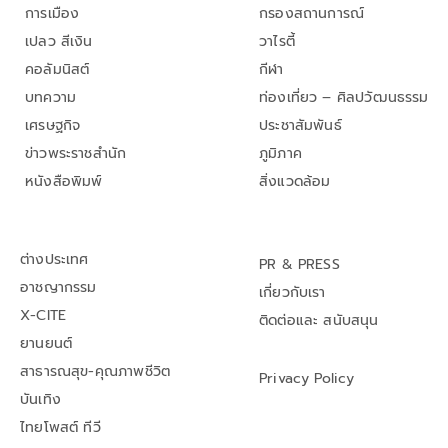
การเมือง
กรองสถานการณ์
เปลว สีเงิน
วาไรตี้
คอลัมนิสต์
กีฬา
บทความ
ท่องเที่ยว – ศิลปวัฒนธรรม
เศรษฐกิจ
ประชาสัมพันธ์
ข่าวพระราชสำนัก
ภูมิภาค
หนังสือพิมพ์
สิ่งแวดล้อม
ต่างประเทศ
PR & PRESS
อาชญากรรม
เกี่ยวกับเรา
X-CITE
ติดต่อและ สนับสนุน
ยานยนต์
สาธารณสุข-คุณภาพชีวิต
Privacy Policy
บันเทิง
ไทยโพสต์ ทีวี