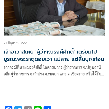
22 มิถุนายน 2566
เจ้าอาวาสเผย 'ผู้ว่าฯณรงค์ศักดิ์' เตรียมไป
บูรณะพระธาตุดอยเวา แม่สาย แต่สิ้นบุญก่อน
จากกรณีที่นายณรงค์ศักดิ์ โอสถธนากร ผู้ว่าราชการ จ.ปทุมธานี
อดีตผู้ว่าราชการ จ.ลำปาง จ.พะเยา และ จ.เชียงราย หรือได้รับ
ฉายาว่าผู้ว่าหมูป่า ได้เสียชีวิตลงด้วยโรคมะเร็งเมื่อวันที่ 21
มิ.ย.ที่ผ่านมานั้น