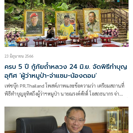
23 มิถุนายน 2566
ครบ 5 ปี กู้ภัยถ้ำหลวง 24 มิ.ย. จัดพิธีทำบุญ
อุทิศ 'ผู้ว่าหมูป่า-จ่าแซม-น้องดอม'
เฟซบุ๊ก PR.Thailand โพสต์ภาพและข้อความว่า เตรียมสถานที่
พิธีทำบุญอุทิศถึงผู้ว่าฯหมูป่า นายณรงค์ศักดิ์ โอสถธนากร จ่า
แซม และน้องดอม และบวงสรวงเจ้าแม่นางนอนและสิ่งศักดิ์สิทธิ์