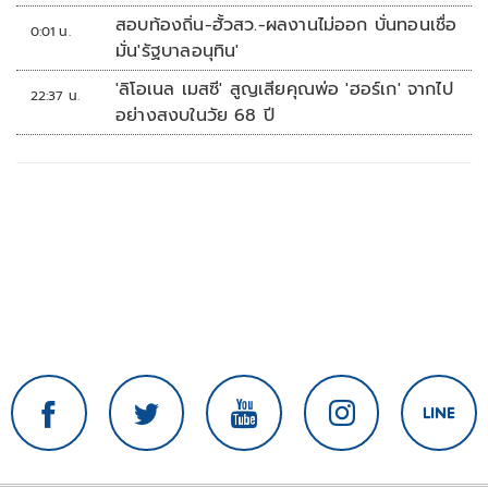
สอบท้องถิ่น-ฮั้วสว.-ผลงานไม่ออก บั่นทอนเชื่อ
0:01 น.
มั่น'รัฐบาลอนุทิน'
'ลิโอเนล เมสซี' สูญเสียคุณพ่อ 'ฮอร์เก' จากไป
22:37 น.
อย่างสงบในวัย 68 ปี