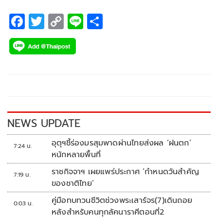
F
T
C
Li
S
ac
wi
o
n
h
e
tt
p
e
ar
b
er
y
e
o
Li
o
n
k
k
NEWS UPDATE
อุตุฯชี้ร่องมรสุมพาดผ่านไทยส่งผล ‘ฝนตก’
7:24 น.
หนักหลายพื้นที่
ราชกิจจาฯ เผยแพร่ประกาศ ‘กำหนดวันสำคัญ
7:19 น.
ของชาติไทย’
คู่มือทบทวนชีวิตช่วงพระเสาร์จร(7)เดินถอย
0:03 น.
หลังสำหรับคนทุกลัคนาราศีตอนที่2