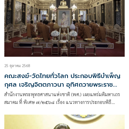
25 ตุลาคม 2568
คณะสงฆ์-วัดไทยทั่วโลก ประกอบพิธีบำเพ็ญ
กุศล เจริญจิตตภาวนา อุทิศถวายพระราช
กุศล 'สมเด็จพระพันปีหลวง'
สำนักงานพระพุทธศาสนาแห่งชาติ (พศ.) เผยแพร่มติมหาเถร
สมาคม ที่ พิเศษ ๗/๒๕๖๘ เรื่อง แนวทางการประกอบพิธี
บำเพ็ญกุศล เพื่ออุทิศถวายพระราชกุศลแด่สมเด็จพระนางเจ้าสิ
ริกิติ์ พระบรมราชินีนาถ พระบรมราชชนนีพันปีหลวง มีเนื้อหา
ดังนี้