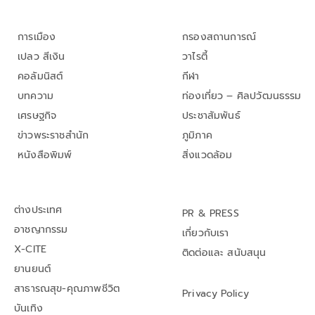
การเมือง
กรองสถานการณ์
เปลว สีเงิน
วาไรตี้
คอลัมนิสต์
กีฬา
บทความ
ท่องเที่ยว – ศิลปวัฒนธรรม
เศรษฐกิจ
ประชาสัมพันธ์
ข่าวพระราชสำนัก
ภูมิภาค
หนังสือพิมพ์
สิ่งแวดล้อม
ต่างประเทศ
PR & PRESS
อาชญากรรม
เกี่ยวกับเรา
X-CITE
ติดต่อและ สนับสนุน
ยานยนต์
สาธารณสุข-คุณภาพชีวิต
Privacy Policy
บันเทิง