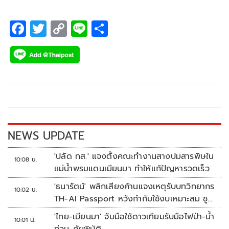
F
T
C
Li
S
ac
wi
o
n
h
e
tt
p
e
ar
b
er
y
e
o
Li
o
n
k
k
NEWS UPDATE
'ปลัด ทส.' แจงตั้งคณะทำงานสางปมสารพิษใน
10:08 น.
แม่น้ำพรมแดนเมียนมา ทำให้แก้ปัญหารวดเร็ว
'ธนารัตน์' พลิกเสียงค้านแจงเหตุรับบทวิทยากร
10:02 น.
TH-AI Passport หวังกำกับใช้งบเหมาะสม ชู
จุดเด่นคนไทยได้ใช้ AI ระดับโปร ลดเหลื่อมล้ำ
'ไทย-เมียนมา' จับมือใช้ดาวเทียมรับมือไฟป่า-น้ำ
10:01 น.
ทางเทคโนโลยี เซฟงบไปกว่า900ล้าน เชื่อหาก