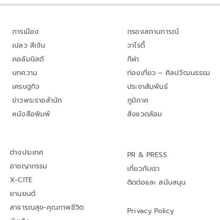
การเมือง
กรองสถานการณ์
เปลว สีเงิน
วาไรตี้
คอลัมนิสต์
กีฬา
บทความ
ท่องเที่ยว – ศิลปวัฒนธรรม
เศรษฐกิจ
ประชาสัมพันธ์
ข่าวพระราชสำนัก
ภูมิภาค
หนังสือพิมพ์
สิ่งแวดล้อม
ต่างประเทศ
PR & PRESS
อาชญากรรม
เกี่ยวกับเรา
X-CITE
ติดต่อและ สนับสนุน
ยานยนต์
สาธารณสุข-คุณภาพชีวิต
Privacy Policy