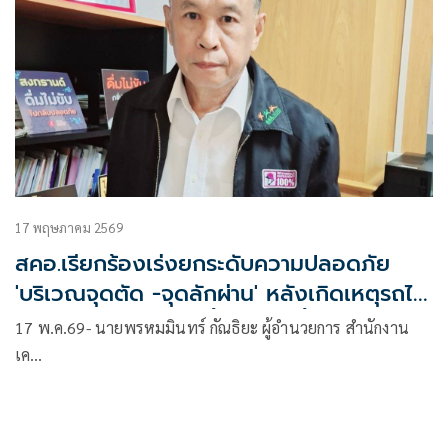
17 พฤษภาคม 2569
สคอ.เรียกร้องเร่งยกระดับความปลอดภัย
'บริเวณจุดตัด -จุดลักผ่าน' หลังเกิดเหตุรถไฟ
ชนรถเมล์ แนะเครื่องกั้นต้อง 2ชั้น ปิดสนิท
17 พ.ค.69- นายพรหมมินทร์ กัณธิยะ ผู้อำนวยการ สำนักงาน
เค…