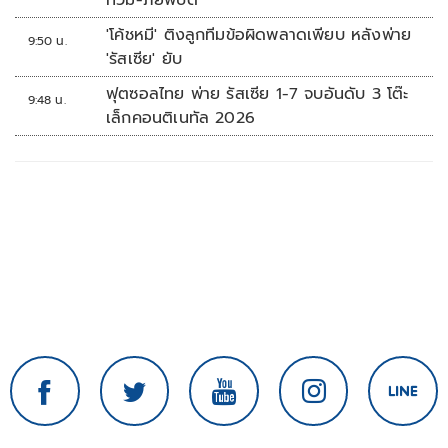
ท่วม-ภัยพิบัติ
ใช้เต็มที่เอกชนขาดทุนย่อยยับ
'โค้ชหมี' ติงลูกทีมข้อผิดพลาดเพียบ หลังพ่าย
9:50 น.
'รัสเซีย' ยับ
ฟุตซอลไทย พ่าย รัสเซีย 1-7 จบอันดับ 3 โต๊ะ
9:48 น.
เล็กคอนติเนทัล 2026