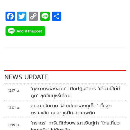
F
T
C
Li
S
ac
wi
o
n
h
e
tt
p
e
ar
b
er
y
e
o
Li
o
n
k
k
NEWS UPDATE
‘ศุลกากรช่องจอม’ เปิดปฏิบัติการ ‘เดือนนี้ไม่มี
12:17 น.
ดูด’ ลุยจับบุหรี่เถื่อน
สนองนโยบาย 'ฝ่ายปกครองภูเก็ต' ตั้งจุด
12:01 น.
ตรวจเข้ม คุมอาวุธปืน–ยาเสพติด
‘ภราดร’ การันตีใช้งบพ.ร.ก.เงินกู้ทำ ‘ไทยเที่ยว
11:49 น.