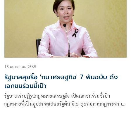
18 พฤษภาคม 2569
รัฐบาลลุยรื้อ 'กม.เศรษฐกิจ' 7 พันฉบับ ดึง
เอกชนร่วมชี้เป้า
รัฐบาลเร่งปฏิรูปกฎหมายเศรษฐกิจ เปิดเอกชนร่วมชี้เป้า
กฎหมายที่เป็นอุปสรรคเสนอรัฐต้น มิ.ย. ลุยทบทวนกฎกระทรวง
7,000 ฉบับ ลดขั้นตอนซ้ำซ้อนต่อยอด BOI Fast Pass ดันลงทุน
ไตรมาสแรงโต 18%