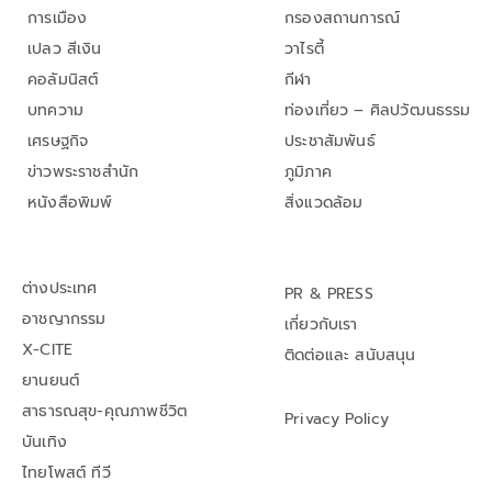
การเมือง
กรองสถานการณ์
เปลว สีเงิน
วาไรตี้
คอลัมนิสต์
กีฬา
บทความ
ท่องเที่ยว – ศิลปวัฒนธรรม
เศรษฐกิจ
ประชาสัมพันธ์
ข่าวพระราชสำนัก
ภูมิภาค
หนังสือพิมพ์
สิ่งแวดล้อม
ต่างประเทศ
PR & PRESS
อาชญากรรม
เกี่ยวกับเรา
X-CITE
ติดต่อและ สนับสนุน
ยานยนต์
สาธารณสุข-คุณภาพชีวิต
Privacy Policy
บันเทิง
ไทยโพสต์ ทีวี