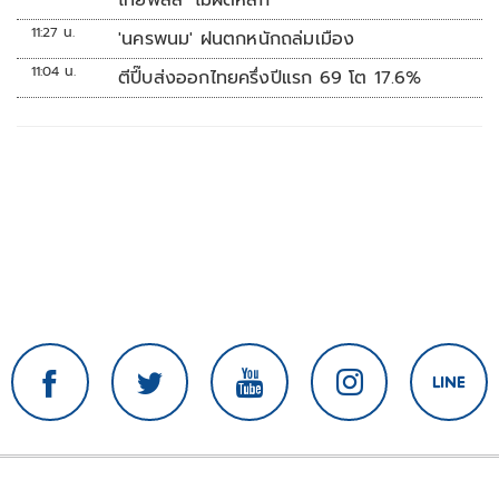
ไทยพลัส’ ไม่ผิดหลัก
11:27 น.
'นครพนม' ฝนตกหนักถล่มเมือง
11:04 น.
ตีปี๊บส่งออกไทยครึ่งปีแรก 69 โต 17.6%