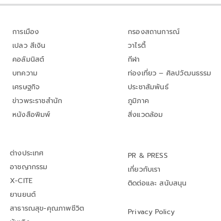
การเมือง
กรองสถานการณ์
เปลว สีเงิน
วาไรตี้
คอลัมนิสต์
กีฬา
บทความ
ท่องเที่ยว – ศิลปวัฒนธรรม
เศรษฐกิจ
ประชาสัมพันธ์
ข่าวพระราชสำนัก
ภูมิภาค
หนังสือพิมพ์
สิ่งแวดล้อม
ต่างประเทศ
PR & PRESS
อาชญากรรม
เกี่ยวกับเรา
X-CITE
ติดต่อและ สนับสนุน
ยานยนต์
สาธารณสุข-คุณภาพชีวิต
Privacy Policy