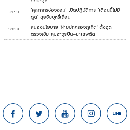
ทักษะสูง
‘ศุลกากรช่องจอม’ เปิดปฏิบัติการ ‘เดือนนี้ไม่มี
12:17 น.
ดูด’ ลุยจับบุหรี่เถื่อน
สนองนโยบาย 'ฝ่ายปกครองภูเก็ต' ตั้งจุด
12:01 น.
ตรวจเข้ม คุมอาวุธปืน–ยาเสพติด