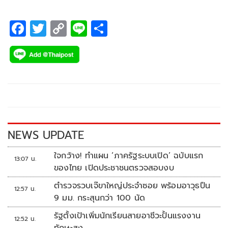
F
T
C
Li
S
ac
wi
o
n
h
e
tt
p
e
ar
b
er
y
e
o
Li
o
n
k
k
NEWS UPDATE
ใจกว้าง! ทำแผน ‘ภาครัฐระบบเปิด’ ฉบับแรก
13:07 น.
ของไทย เปิดประชาชนตรวจสอบงบ
ตำรวจรวบเจ๊ขาใหญ่ประจำซอย พร้อมอาวุธปืน
12:57 น.
9 มม. กระสุนกว่า 100 นัด
รัฐตั้งเป้าเพิ่มนักเรียนสายอาชีวะปั้นแรงงาน
12:52 น.