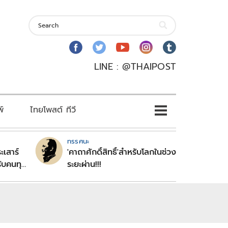
LINE : @THAIPOST
พ์
ไทยโพสต์ ทีวี
ทรรศนะ
ะเสาร์
'คาถาศักดิ์สิทธิ์'สำหรับโลกในช่วง
ับคนทุก
ระยะผ่าน!!!