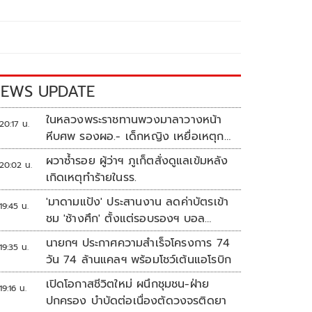
EWS UPDATE
ในหลวงพระราชทานพวงมาลาวางหน้า
20:17 น.
หีบศพ รองผอ.- เด็กหญิง เหยื่อเหตุก
ราดยิง
ผวาซ้ำรอย ผู้ว่าฯ ภูเก็ตสั่งดูแลเข้มหลัง
20:02 น.
เกิดเหตุทำร้ายในรร.
'มาดามแป้ง' ประสานงาน ลดค่าบัตรเข้า
19:45 น.
ชม 'ช้างศึก' ตั้งแต่รอบรองฯ บอล
อาเซียน
นายกฯ ประกาศความสำเร็จโครงการ 74
19:35 น.
วัน 74 ล้านแคลฯ พร้อมโชว์เต้นแอโรบิก
เปิดโอกาสชีวิตใหม่ ผนึกชุมชน-ฝ่าย
19:16 น.
ปกครอง บำบัดต่อเนื่องตัดวงจรติดยา