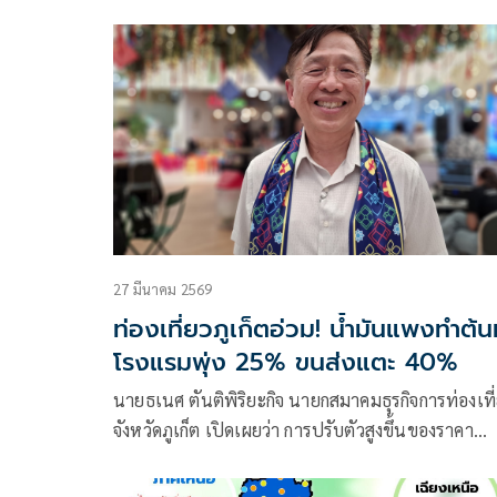
เมษายน 2569 ณ 07:00 น. สรุปดังนี้
27 มีนาคม 2569
ท่องเที่ยวภูเก็ตอ่วม! น้ำมันแพงทำต้น
โรงแรมพุ่ง 25% ขนส่งแตะ 40%
นายธเนศ ตันติพิริยะกิจ นายกสมาคมธุรกิจการท่องเที
จังหวัดภูเก็ต เปิดเผยว่า การปรับตัวสูงขึ้นของราคา
พลังงานในปัจจุบันกำลังกระทบต่อโครงสร้างต้นทุนข
อุตสาหกรรมท่องเที่ยวอย่างมีนัยสำคัญ