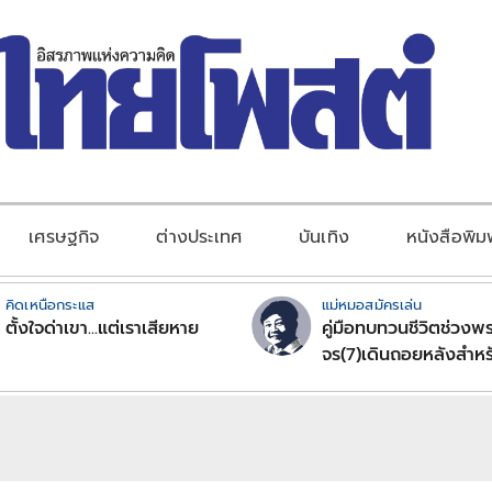
เศรษฐกิจ
ต่างประเทศ
บันเทิง
หนังสือพิม
คิดเหนือกระแส
แม่หมอสมัครเล่น
ตั้งใจด่าเขา...แต่เราเสียหาย
คู่มือทบทวนชีวิตช่วงพร
จร(7)เดินถอยหลังสำหร
ลัคนาราศีตอนที่2