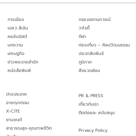
การเมือง
กรองสถานการณ์
เปลว สีเงิน
วาไรตี้
คอลัมนิสต์
กีฬา
บทความ
ท่องเที่ยว – ศิลปวัฒนธรรม
เศรษฐกิจ
ประชาสัมพันธ์
ข่าวพระราชสำนัก
ภูมิภาค
หนังสือพิมพ์
สิ่งแวดล้อม
ต่างประเทศ
PR & PRESS
อาชญากรรม
เกี่ยวกับเรา
X-CITE
ติดต่อและ สนับสนุน
ยานยนต์
สาธารณสุข-คุณภาพชีวิต
Privacy Policy