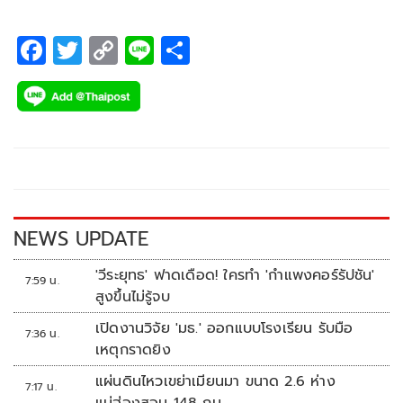
F
T
C
Li
S
ac
wi
o
n
h
e
tt
p
e
ar
b
er
y
e
o
Li
o
n
k
k
NEWS UPDATE
'วีระยุทธ' ฟาดเดือด! ใครทำ 'กำแพงคอร์รัปชัน'
7:59 น.
สูงขึ้นไม่รู้จบ
เปิดงานวิจัย 'มธ.' ออกแบบโรงเรียน รับมือ
7:36 น.
เหตุกราดยิง
แผ่นดินไหวเขย่าเมียนมา ขนาด 2.6 ห่าง
7:17 น.