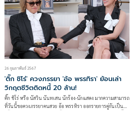
26 กุมภาพันธ์ 2567
'ติ๊ก ชิโร่' ควงภรรยา 'อ้อ พรรทิรา' ย้อนเล่า
วิกฤตชีวิตติดหนี้ 20 ล้าน!
ติ๊ก ชิโร่ หรือ นัสวิน นันทเสน นักร้อง-นักแสดง มากความสามารถ
ที่วันนี้ขอควงภรรยาคนสวย อ้อ พรรทิรา ออกรายการคู่กันเป็น
ครั้งแรก ย้อนเล่าจุดเปลี่ยนครั้งสำคัญของชีวิตกับวิกฤตเป็นหนี้
20 ล้าน เครียดหนัก จนเจ้าตัวถึงขั้นเสียน้ำตามาแล้ว ในรายการ
คุยแซ่บShow ทางช่องOne31