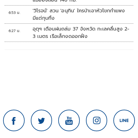
แม่ฮ่องสอน 148 กม.
'วิโรจน์' สวน 'อนุทิน' ใครบ้าเอาหัวโขกกำแพง
6:53 น.
มีแต่ทุบทิ้ง
อุตุฯ เตือนฝนถล่ม 37 จังหวัด ทะเลคลื่นสูง 2-
6:27 น.
3 เมตร เรือเล็กงดออกฝั่ง