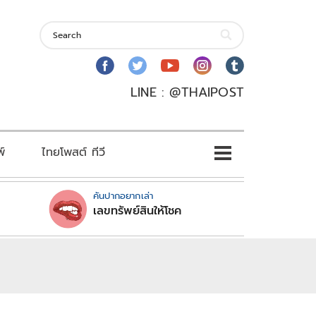
LINE : @THAIPOST
พ์
ไทยโพสต์ ทีวี
คันปากอยากเล่า
เลขทรัพย์สินให้โชค