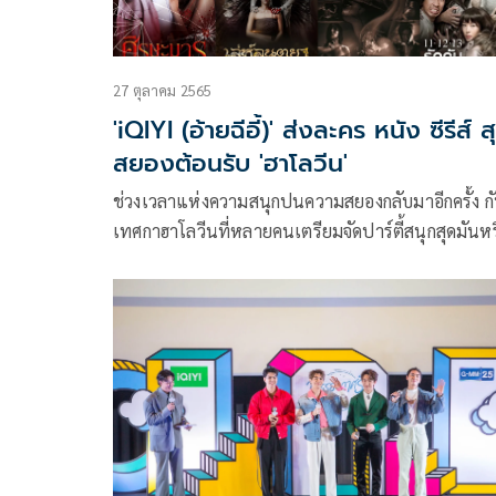
27 ตุลาคม 2565
'iQIYI (อ้ายฉีอี้)' ส่งละคร หนัง ซีรีส์ ส
สยองต้อนรับ 'ฮาโลวีน'
ช่วงเวลาแห่งความสนุกปนความสยองกลับมาอีกครั้ง ก
เทศกาฮาโลวีนที่หลายคนเตรียมจัดปาร์ตี้สนุกสุดมันหร
ใครหลายคนก็เตรียมตัวแต่งตัวธีมผีออกท่องราตรีกัน
อย่างแน่นอน และวันนี้ อ้ายฉีอี้ ได้เตรียมคัดสรร ละค
หนังซีรีส์สุดสยองเอาใจสายหวีดแบบจุก แจกลิตส์ ผี ทุ
สไตล์เอาไว้ให้ได้ชมกันแล้วเริ่มจากละครตำนานผีผ้าส
คลาสสิค