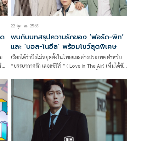
22 ตุลาคม 2565
ุด
พบกับบทสรุปความรักของ ‘ฟอร์ด-พีท’
และ ‘บอส-โนอึล’ พร้อมโชว์สุดพิเศษ
ับ
เรียกได้ว่าปังไม่หยุดทั้งในไทยและต่างประเทศ สำหรับ
ือ
“บรรยากาศรัก เดอะซีรีส์ ” ( Love in The Air) เห็นได้ชัด
จากบัตรรอบพิเศษ EP 8 ถูกจองจนหมดเกลี้ยงภายใน 3
ร
นาทีที่เปิดขาย รวมถึงการขึ้นเทรนด์ทวิตเตอร์ทุกสัปดาห์
ก
ในวันที่ซีรีส์ออกอากาศ และยังเป็นซีรีส์ติดอันดับยอดนิยม
ุด
บนแพลตฟอร์ม iQIYI อย่างต่อเนื่อง