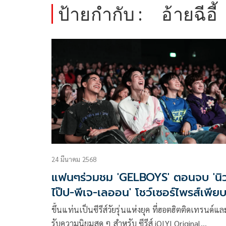
ป้ายกำกับ :
อ้ายฉีอี้
24 มีนาคม 2568
แฟนๆร่วมชม 'GELBOYS' ตอนจบ 'นิ
ไป๊ป-พีเจ-เลออน' โชว์เซอร์ไพรส์เพียบ
ขึ้นแท่นเป็นซีรีส์วัยรุ่นแห่งยุค ที่ฮอตฮิตติดเทรนด์แล
รับความนิยมสุด ๆ สำหรับ ซีรีส์ iQIYI Original