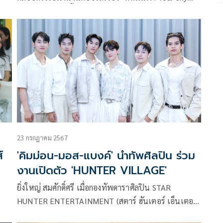
นใจ
Series” ซึ่งนาทีนี้ต้องหลีกทางให้ “ที่รัก” และ “หมื่น
ฟ้า” เพราะพวกเขาจะชวนให้ลุ้นไปความสัมพันธ์ เมื่อวัน
ที่ต้องแสดงว่าแกล้งรัก แต่สุดท้ายจะต้านความรู้สึกกันไหว
หรือเปล่า
23 กรกฎาคม 2567
์
'คิมม่อน-มอส-แบงค์' นำทัพศิลปิน ร่วม
งานเปิดตัว 'HUNTER VILLAGE'
ยิ่งใหญ่ สมศักดิ์ศรี เมื่อกองทัพดาราศิลปิน STAR
HUNTER ENTERTAINMENT (สตาร์ ฮันเตอร์ เอ็นเตอร์
ACK
เทนเม้นท์) นำโดย “คิมม่อน – มอส – แบงค์ – อันดา –