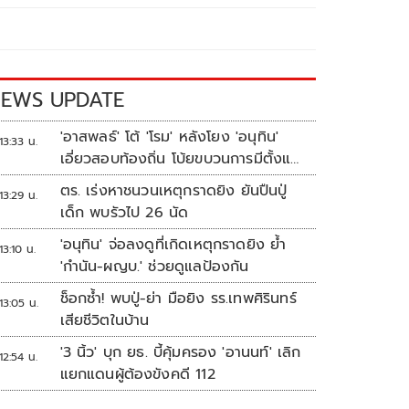
EWS UPDATE
'อาสพลธ์' โต้ 'โรม' หลังโยง 'อนุทิน'
13:33 น.
เอี่ยวสอบท้องถิ่น โบ้ยขบวนการมีตั้งแต่
ปี 62-64
ตร. เร่งหาชนวนเหตุกราดยิง ยันปืนปู่
13:29 น.
เด็ก พบรัวไป 26 นัด
'อนุทิน' จ่อลงดูที่เกิดเหตุกราดยิง ย้ำ
13:10 น.
'กำนัน-ผญบ.' ช่วยดูแลป้องกัน
ช็อกซ้ำ! พบปู่-ย่า มือยิง รร.เทพศิรินทร์
13:05 น.
เสียชีวิตในบ้าน
'3 นิ้ว' บุก ยธ. บี้คุ้มครอง 'อานนท์' เลิก
12:54 น.
แยกแดนผู้ต้องขังคดี 112