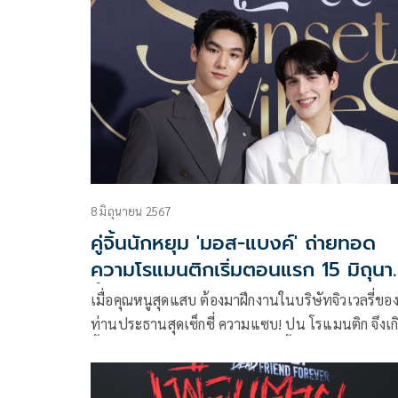
& JOKER U STEAL MY HEART ทำไมต้องเป็นเธอทุกที”
ณ บริเวณลานพระพิฆเนศ ด้านหน้าศูนย์การค้ายูเนี่
อลล์
8 มิถุนายน 2567
คู่จิ้นนักหยุม 'มอส-แบงค์' ถ่ายทอด
ความโรแมนติกเริ่มตอนแรก 15 มิถุน
นี้!
เมื่อคุณหนูสุดแสบ ต้องมาฝึกงานในบริษัทจิวเวลรี่ขอ
ท่านประธานสุดเซ็กซี่ ความแซบ! ปน โรแมนติก จึงเก
ขึ้น! กับ ซีรีส์วายโรแมนติกคอมเมดี้ เรื่อง Sunset x V
(เพียงชลาลัย)