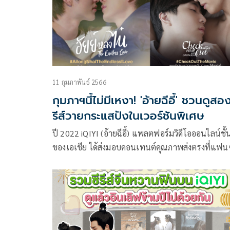
สื่อมวลชนและแขกผู้มีเกียรติ
11 กุมภาพันธ์ 2566
กุมภาฯนี้ไม่มีเหงา! 'อ้ายฉีอี้' ชวนดูสอง
รีส์วายกระแสปังในเวอร์ชันพิเศษ
ปี 2022 iQIYI (อ้ายฉีอี้) แพลตฟอร์มวิดีโอออนไลน์ชั
ของเอเชีย ได้ส่งมอบคอนเทนต์คุณภาพส่งตรงที่แฟ
อย่างจุใจ ไม่ว่าจะเป็นซีรีส์ ภาพยนตร์ อนิเมะ และ
รายการวาไรตี้ โดยหนึ่งในนั้นมีสองซีรีส์วายไทยที่เรีย
ว่าได้รับความนิยมจากทั้งแฟนๆ ทั้งในประเทศและต่
ประเทศ แฟนๆ ต่างบอกเป็นเสียงเดียวกันว่า นี่คือซีรีส
วายที่มากกว่าวาย เพราะครบทุกรสชาติ