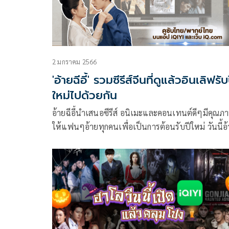
2 มกราคม 2566
'อ้ายฉีอี้' รวมซีรีส์จีนที่ดูแล้วอินเลิฟรับ
ใหม่ไปด้วยกัน
อ้ายฉีอี้นำเสนอซีรีส์ อนิเมะและคอนเทนต์ดีๆมีคุณภ
ให้แฟนๆอ้ายทุกคนเพื่อเป็นการต้อนรับปีใหม่ วันนี้อ
ขอแนะนำ 8 ซีรีส์จีนน่าดู เพื่อให้ทุกคนได้ฉลองเทศก
ใหม่ ปีให้การเริ่มต้นอย่างสุดแสนพิเศษไปพร้อมกัน จ
เรื่องไหนกันบ้างตามไปดูกันได้เลย