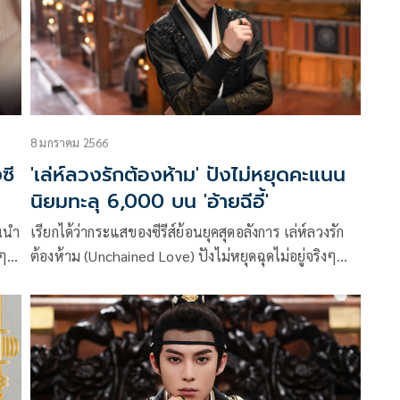
“กีต้าร์ สาริน” ให้ฝ่าฟันเรื่องราวร้ายๆไปได้
8 มกราคม 2566
ซี
'เล่ห์ลวงรักต้องห้าม' ปังไม่หยุดคะแนน
นิยมทะลุ 6,000 บน 'อ้ายฉีอี้'
้นนำ
เรียกได้ว่ากระแสของซีรีส์ย้อนยุคสุดอลังการ เล่ห์ลวงรัก
นๆ
ต้องห้าม (Unchained Love) ปังไม่หยุดฉุดไม่อยู่จริงๆ
หลังจากที่สตรีมมิ่งไปก็ได้รับความนิยมอย่างถล่มถลาย
กได้
เพียงแค่สตรีมมิ่ง ซีรีส์ก็ได้รับคะแนนความนิยมพุ่งสูงถึง
าง
6,000 คะแนน
์