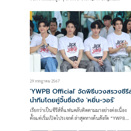
‘GELBOYS สถานะกั๊กใจ’ ด้วยคอนเทนต์ GEN Z ที่โด
ทุกเพศทุกวัย ทำให้เกิดกระแสเจลบอยฟีเวอร์ไปทั่ว
ประเทศ พร้อมทะยานสู่อันดับซีรีส์ไทยที่มียอดรับชม
สูงสุดอันดับ 1 ทุกสัปดาห์ที่ออกอากาศ
29 กรกฎาคม 2567
'YWPB Official' จัดพิธีบวงสรวงซีรีส
นำทีมโดยคู่จิ้นชื่อดัง 'หยิ่น-วอร์'
เรียกว่าเป็นซีรีส์ที่แฟนคลับติดตามมาอย่างต่อเนื่อง
ตั้งแต่เริ่มเปิดโปรเจกต์ ล่าสุดทางต้นสังกัด “YWPB
Official” ถือฤกษ์ดี จัดพิธีไหว้บวงสรวงขอพรซีรีส์ “J