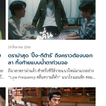
อย่าง We Are คือเรารักกัน และอีกหลายๆ เรื่องอย่างต่อ
เนื่อง พร้อมทั้งร่วมมือขยายฐานคนดู เจาะตลาด
อุตสาหกรรมบันเทิงไทย ผลักดันซีรีส์วายสู่ซอฟต์พาว
เวอร์
18 สิงหาคม 2566
ย
ดราม่าสุด 'ปิ๊ง-กีต้าร์' ถึงคราวต้องบอก
ลา ทิ้งท้ายแบบน้ำตาท่วมจอ
าย
ถึงเวลาดราม่าแล้ว สำหรับ​ซีรีส์วายแนวใหม่มาแรงอย่าง
กับ
“Low Frequency คลื่นความถี่ต่ำ” แนวโรแมนติก คอม
the
เมดี้ แฟนตาซีในโปรเจ็ค “Y Moment Project Lineup
ง
2023” โดยผู้ผลิตคอนเทนต์คุณภาพระดับตำนานของ
ยล
เมืองไทยอย่าง บริษัท กันตนา กรุ๊ป จํากัด (มหาชน) ตอน
ล่าสุดทำเอาคนดูตามลุ้นเอาใจช่วย​ “ปิ๊ง กันตพัฒน์” และ​