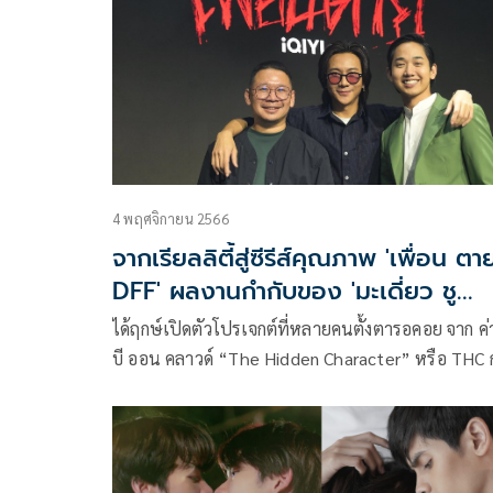
4 พฤศจิกายน 2566
จากเรียลลิตี้สู่ซีรีส์คุณภาพ 'เพื่อน ตา
DFF' ผลงานกำกับของ 'มะเดี่ยว ชู
เกียรติ'
ได้ฤกษ์เปิดตัวโปรเจกต์ที่หลายคนตั้งตารอคอย จาก ค่
บี ออน คลาวด์ “The Hidden Character” หรือ THC 
การจัดงานแถลงข่าว “Dead Friend Forever – DFF 
Series Press Conference” สุดยิ่งใหญ่ และได้รับเสีย
ตอบรับอย่างดีเยี่ยม จนเป็นกระแสติดเทรนถล่มโซเชี
ทันทีที่เริ่มงาน บรรยากาศภายในงานคับคั่งไปด้วย