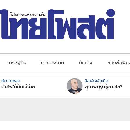
เศรษฐกิจ
ต่างประเทศ
บันเทิง
หนังสือพิม
ผักกาดหอม
วิสามัญบันเทิง
ดับไฟใต้มันไม่ง่าย
สุภาพบุรุษผู้อาวุโส?