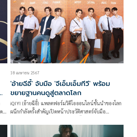
ลูกแก้ว” ร่วมงาน Grand Opening “HUNTER VILLAGE
ยนม
By STAR HUNTER ENTERTAINMENT” อย่างเป็น
ทางการ
18 เมษายน 2567
'อ้ายฉีอี้' จับมือ 'จีเอ็มเอ็มทีวี' พร้อม
ายน
ขยายฐานคนดูสู่ตลาดโลก
ง
iQIYI (อ้ายฉีอี้) แพลตฟอร์มวิดีโอออนไลน์ชั้นนำของโลก
ิด
ผนึกกำลังครั้งสำคัญเปิดหน้าประวัติศาสตร์จับมือ
ibes
GMMTV ผู้สร้างและผู้ผลิตซีรีส์วายชั้นนำระดับประเทศ ที่
จะส่งคอนเทนต์คุณภาพบนแอป iQIYI (อ้ายฉีอี้) เปิด
ประเดิมด้วยซีรีส์วายคุณภาพกระแสแรงที่ทุกด้อมรอคอย