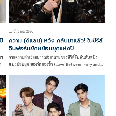
28 ธันวาคม 2565
ปี
ความ (ดีแลน) หวัง กลับมาแล้ว! ในซีรีส์
จีนฟอร์มยักษ์ย้อนยุคแห่งปี
าพ
จากความสำเร็จอย่างถล่มทลายของซีรีส์จีนอันดับหนึ่ง
้าย
แนวย้อนยุค ของรักของข้า (Love Between Fairy and
าลปี
Devil) ที่นักแสดงหนุ่มมากความสามารถอย่าง ดีแลน หวัง
ะมี
แสดงนั้น iQIYI (อ้ายฉีอี้) ขอสานต่อความสำเร็จในการ
สร้างซีรีส์จีนย้อนยุค โปรดัคชัน อลังการ ปีนี้เขากลับมาท
วงบัลลังก์อีกครั้ง ในการรับบทแสดงซีรีส์จีนแนวย้อนยุค ซี
รีส์ที่ทุกคนต่างรอคอยกับเรื่อง เล่ห์ลวงรักต้องห้าม
(Unchained Love)