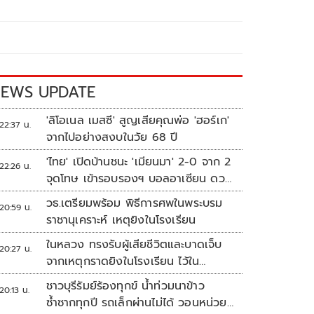
EWS UPDATE
'ลิโอเนล เมสซี' สูญเสียคุณพ่อ 'ฮอร์เก'
22:37 น.
จากไปอย่างสงบในวัย 68 ปี
'ไทย' เปิดบ้านชนะ 'เมียนมา' 2-0 จาก 2
22:26 น.
จุดโทษ เข้ารอบรองฯ บอลอาเซียน ดวล
'สิงคโปร์'
วธ.เตรียมพร้อม พิธีการศพในพระบรม
20:59 น.
ราชานุเคราะห์ เหตุยิงในโรงเรียน
ในหลวง ทรงรับผู้เสียชีวิตและบาดเจ็บ
20:27 น.
จากเหตุกราดยิงในโรงเรียน ไว้ใน
พระบรมราชานุเคราะห์
ชาวบุรีรัมย์ร้องทุกข์ น้ำท่วมนาข้าว
20:13 น.
ซ้ำซากทุกปี รถเล็กผ่านไม่ได้ วอนหน่วย