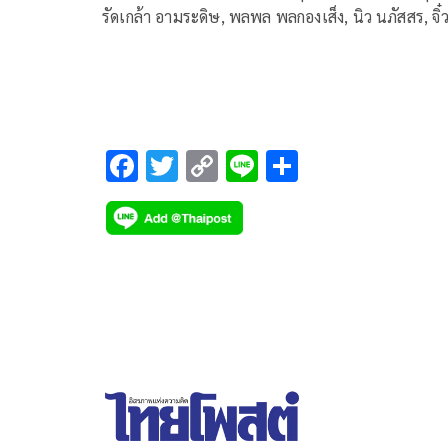
รัดเกล้า อามระดิษ, พลพล พลกองเส็ง, นิว นภัสสร, จิ๋
ปิยนุช, ไมค์ ภิรมย์พร, ต่าย อรทัย, ไผ่ พงศธร, เปาวล
พิมล, อิสร์ อิสรพงศ์, เต๋า ภูศิลป์, ข้าวทิพย์ ธิดาดิน, แ
ร่ำ ศิวนารี, กัปตัน ภูธเนศ, แอ๊ค โชคชัย, ผิงผิง สรวีย์, 
วศิน, คริส พีรวัส, หลุยส์ ธณวิน, เอมี่ ทสร, อ้าย สรัล
และ ไข่ตุ๋น ญาณรินทร์ ร่วมถ่ายทอดบทเพลง “ตามร
F
T
C
Li
S
ความดี” ผลิตโดย บริษัท จีเอ็มเอ็ม มิวสิค จํากัด (มห
ac
wi
o
n
h
e
tt
p
e
ar
b
er
y
e
o
Li
o
n
k
k