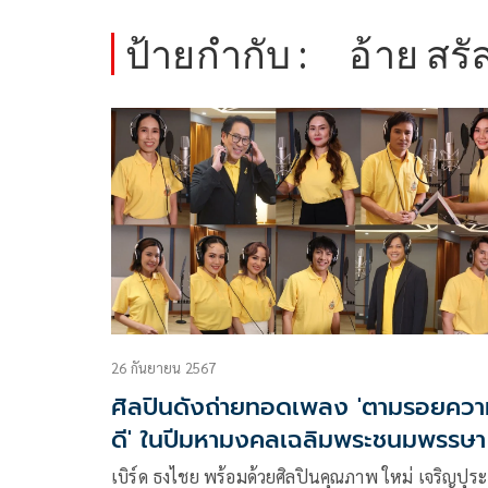
ป้ายกำกับ :
อ้าย สร
26 กันยายน 2567
ศิลปินดังถ่ายทอดเพลง 'ตามรอยควา
ดี' ในปีมหามงคลเฉลิมพระชนมพรรษา
รอบ
เบิร์ด ธงไชย พร้อมด้วยศิลปินคุณภาพ ใหม่ เจริญปุระ