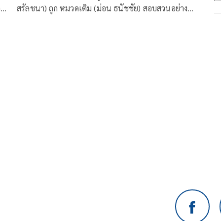
ว
สรัลชนา) ถูก หมวดเติม (ม่อน ธนัชชัย) สอบสวนอย่าง
ี พร
หนักเกี่ยวกับการตายของ ณัฐมล (เอ๋ มณีรัตน์) แถมยังถูก
ป้ง
มีนา (แจน พลอยชมพู) ตามสืบเรื่องสลับพรีเซนเทชั่
วิน
นงานแต่ง พันทิวา (แพรวา ณิชาภัทร) จนรู้ความจริงอีก
ชนา
อย
าชน)