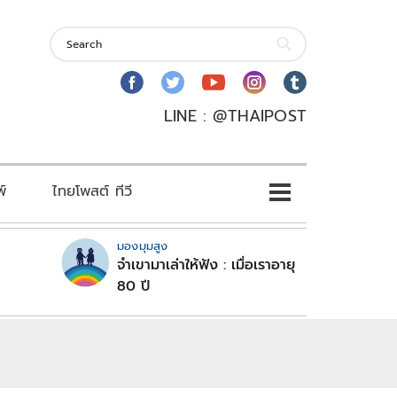
LINE : @THAIPOST
พ์
ไทยโพสต์ ทีวี
มองมุมสูง
จำเขามาเล่าให้ฟัง : เมื่อเราอายุ
80 ปี