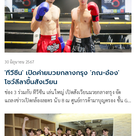
ประเทศ
30 มิถุนายน 2567
'ทีวีซีน' เปิดค่ายมวยกลางกรุง 'ภณ-อ๋อง'
โชว์ลีลาขึ้นสังเวียน
ช่อง 3 ร่วมกับ ทีวีซีน เล่นใหญ่ เปิดสังเวียนมวยกลางกรุง จัด
แถลงข่าวเปิดกล้องละคร นับ 8 ณ ศูนย์การค้ามาบุญครอง ชั้น G
ลาน MBK Avenue Zone A นำทีมโดยคณะผู้บริหารช่อง 3 , ผู้จัด
ละคร ปิ่น ณัฏฐนันท์ ฉวีวงษ์ พร้อมด้วยพระเอกหนุ่ม ภณ ณวัสน์
ประกบคู่กับนางเอก น้ำตาล พิจักขณา และพระเอกน้องใหม่ อ๋อง
สิทธานต์ ที่ขอขึ้นสังเวียนชกครั้งแรกในชีวิต