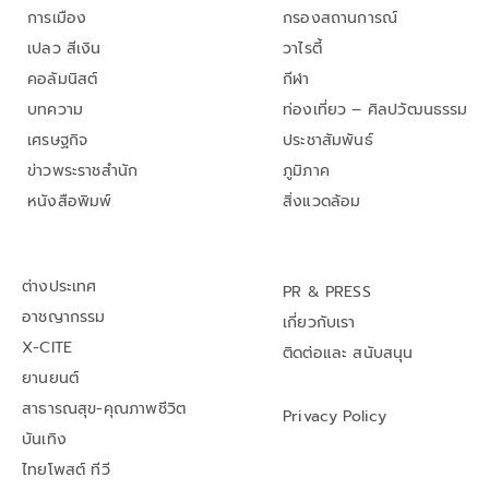
การเมือง
กรองสถานการณ์
เปลว สีเงิน
วาไรตี้
คอลัมนิสต์
กีฬา
บทความ
ท่องเที่ยว – ศิลปวัฒนธรรม
เศรษฐกิจ
ประชาสัมพันธ์
ข่าวพระราชสำนัก
ภูมิภาค
หนังสือพิมพ์
สิ่งแวดล้อม
ต่างประเทศ
PR & PRESS
อาชญากรรม
เกี่ยวกับเรา
X-CITE
ติดต่อและ สนับสนุน
ยานยนต์
สาธารณสุข-คุณภาพชีวิต
Privacy Policy
บันเทิง
ไทยโพสต์ ทีวี