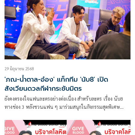
29 มิถุนายน 2568
'ภณ-น้ำตาล-อ๋อง' แท็กทีม 'นับ8' เปิด
สังเวียนดวลกีฬากระชับมิตร
ยังคงครองใจแฟนละครอย่างต่อเนื่อง สำหรับละคร เรื่อง นับ8
ทางช่อง 3 หลังชวนแฟน ๆ มาร่วมสนุกในกิจกรรมสุดพิเศษ
DaraLive Special x นับ8 กับเหล่านักแสดง อย่าง ภณ ณวัสน์,
น้ำตาล พิจักขณา, อ๋อง สิทธานต์, เป็นไต๋ นัฐนิช, เอนจอย ธิดา
รัตน์ และ เอมี่ อุทานพร แท็กทีมปล่อยความสนุกผ่านเกมกีฬา