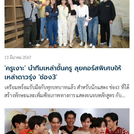
13 มีนาคม 2567
'ครูเงาะ' นำทีมเหล่าชั้นครู ลุยคอร์สพิเศษให้
เหล่าดาวรุ่ง 'ช่อง3'
เตรียมพร้อมรับมือกับทุกบทบาทแล้ว สำหรับนักแสดง ช่อง3 ที่ได้
สร้างทักษะและเพิ่มศักยภาพทางการแสดงจนจบหลักสูตร กับ
คอร์สพิเศษ “Powerful Mindset” จากเหล่าตัวแม่นักพัฒนา
ศักยภาพและครูสอนการแสดงมืออาชีพ นำทีมโดย ครูเงาะ-รส
สุคนธ์ กองเกตุ, ครูลูกแก้ว วริศรา, ครูหม่อน ณัฐชา และ ครูปั๊บ
โปะ ภูรินทร์ ร่วมกันส่งพลังบวกให้ความรู้แน่นเปี๊ยะ 6 วันเต็ม