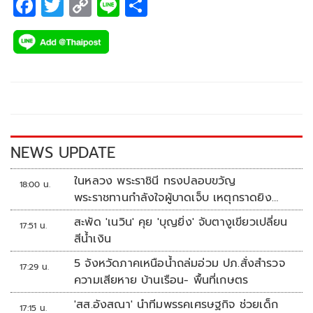
F
T
C
Li
S
ac
wi
o
n
h
e
tt
p
e
ar
b
er
y
e
o
Li
o
n
k
k
NEWS UPDATE
ในหลวง พระราชินี ทรงปลอบขวัญ
18:00 น.
พระราชทานกำลังใจผู้บาดเจ็บ เหตุกราดยิง
รร.เทพศิรินทร์นนทบุรี
สะพัด 'เนวิน' คุย 'บุญยิ่ง' จับตางูเขียวเปลี่ยน
17:51 น.
สีน้ำเงิน
5 จังหวัดภาคเหนือน้ำถล่มอ่วม ปภ.สั่งสำรวจ
17:29 น.
ความเสียหาย บ้านเรือน- พื้นที่เกษตร
'สส.อังสณา' นำทีมพรรคเศรษฐกิจ ช่วยเด็ก
17:15 น.