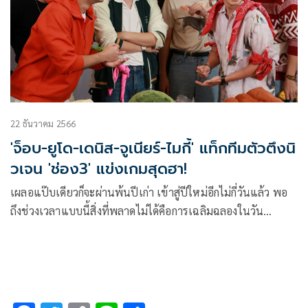
22 ธันวาคม 2566
'จ็อบ-ยูโด-เดนิส-จูเนียร์-ไมกี้' แท็กทีมตัวตึงนิ
วเจน 'ช่อง3' แข่งเกมสุดฮา!
เผลอแป๊บเดียวก็จะผ่านพ้นปีเก่า เข้าสู่ปีใหม่อีกไม่กี่วันแล้ว พอ
ถึงช่วงเวลาแบบนี้สิ่งที่พลาดไม่ได้คือการเฉลิมฉลองในวัน
คริสต์มาสกันก่อน และเชื่อว่าหลายคนคงนัดรวมตัวกับครอบครัว
เพื่อนสนิท ทำกิจกรรมสนุก ๆ เช่นเดียวกับ ช่อง3 ที่จัดเต็มมอบ
ความสุขให้กับทุกคนในรายการพิเศษ “ปาร์ตี้ปีใหม่ ไม่มีใครยอม
ใคร”