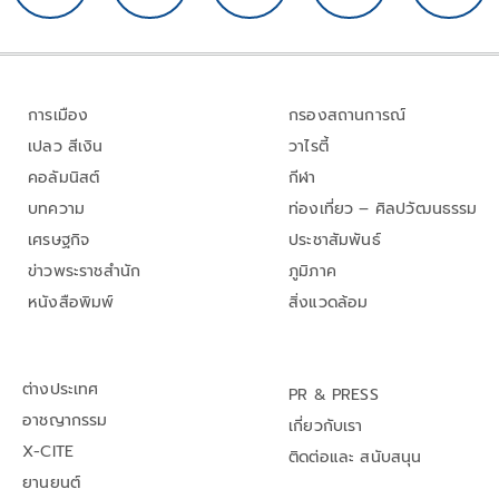
การเมือง
กรองสถานการณ์
เปลว สีเงิน
วาไรตี้
คอลัมนิสต์
กีฬา
บทความ
ท่องเที่ยว – ศิลปวัฒนธรรม
เศรษฐกิจ
ประชาสัมพันธ์
ข่าวพระราชสำนัก
ภูมิภาค
หนังสือพิมพ์
สิ่งแวดล้อม
ต่างประเทศ
PR & PRESS
อาชญากรรม
เกี่ยวกับเรา
X-CITE
ติดต่อและ สนับสนุน
ยานยนต์