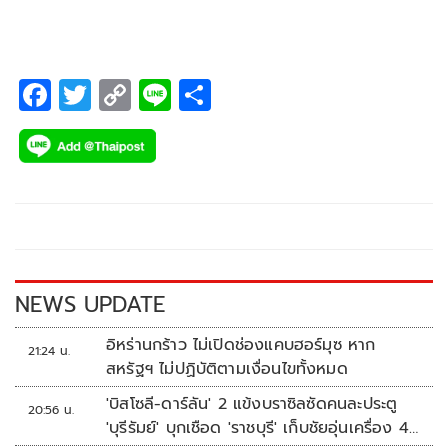
F
T
C
Li
S
ac
wi
o
n
h
e
tt
p
e
ar
b
er
y
e
o
Li
o
n
k
k
NEWS UPDATE
อิหร่านกร้าว ไม่เปิดช่องแคบฮอร์มุซ หาก
21:24 น.
สหรัฐฯ ไม่ปฏิบัติตามเงื่อนไขทั้งหมด
'บิสโซลี-ดาร์ลัน' 2 แข้งบราซิลซัดคนละประตู
20:56 น.
'บุรีรัมย์' บุกเชือด 'ราชบุรี' เก็บชัยอุ่นเครื่อง 4