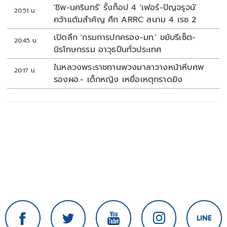
นัดรวด
'ชิพ-นครินทร์' รั้งท็อป 4 'เฟอร์-ปัญจรุจน์'
20:51 น.
คว้าแต้มสำคัญ ศึก ARRC สนาม 4 เรซ 2
เปิดลึก 'กรมการปกครอง-มท.' ขยับรีเซ็ต-
20:45 น.
นิรโทษกรรม อาวุธปืนทั่วประเทศ
ในหลวงพระราชทานพวงมาลาวางหน้าหีบศพ
20:17 น.
รองผอ.- เด็กหญิง เหยื่อเหตุกราดยิง