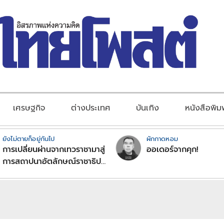
เศรษฐกิจ
ต่างประเทศ
บันเทิง
หนังสือพิม
ยังไม่ตายก็อยู่กันไป
ผักกาดหอม
การเปลี่ยนผ่านจากเทวราชามาสู่
ออเดอร์จากคุก!
การสถาปนาอัตลักษณ์ราชาธิป
ไตยแบบพุทธศาสนาในพระไตร
ปิฏก : สามัญผลสูตรในฐานะ
ทฤษฎีขีดจำกัดของอำนาจรัฐ
เหนือแรงงานและทรัพย์สิน