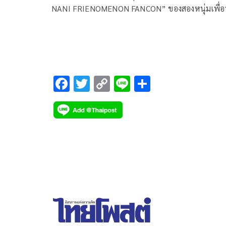
NANI FRIENOMENON FANCON” ของสองหนุ่มเพื่อน
เคมีดีต่อใจ “สกาย-วงศ์รวี นทีธร” และ “นานิ-หิรัญ
กฤษฎิ์ ช่างคำ” จาก “GMMTV” คอนเทนต์โพรไวเดอร
ชั้นนำของเมืองไทย ที่เรียกว่าทำคนดูฟูลฟีลข้ามวันข้
คืน กับมวลความสนุกสุดประทับใจบนเวทีแห่งความท
จำ พร้อมด้วยแขกรับเชิญสุดพิเศษทั้ง 2 วัน อย่าง วิน
F
T
C
Li
S
วิน โอภาสเอี่ยมขจร, ดิว-จิรวรรตน์ สุทธิวณิชศักดิ์, ฮง
ac
wi
o
n
h
LYKN (พิเชฐพงศ์ จิรเดชสกุลวงศ์) และ นินิว-คริสติน่า
e
tt
p
e
ar
แต้
b
er
y
e
o
Li
o
n
k
k