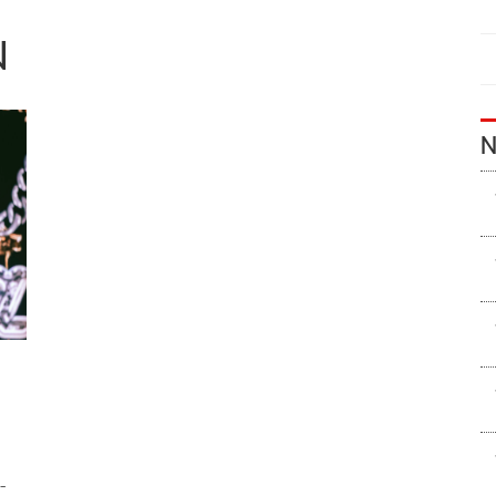
N
N
น
-