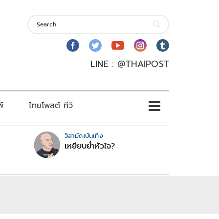
LINE : @THAIPOST
พ์
ไทยโพสต์ ทีวี
วิสามัญบันเทิง
เหยียบย่ำหัวใจ?