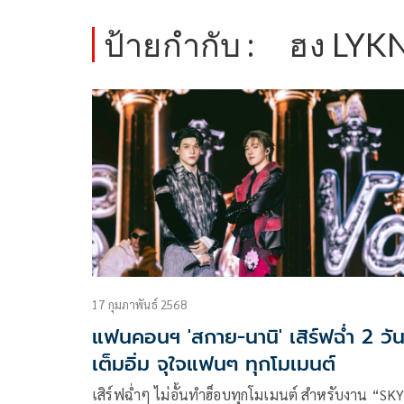
ป้ายกำกับ :
ฮง LYK
17 กุมภาพันธ์ 2568
แฟนคอนฯ 'สกาย-นานิ' เสิร์ฟฉ่ำ 2 วั
เต็มอิ่ม จุใจแฟนๆ ทุกโมเมนต์
เสิร์ฟฉ่ำๆ ไม่อั้นทำฮ็อบทุกโมเมนต์ สำหรับงาน “SKY