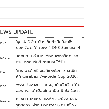
EWS UPDATE
'ซุปเปอร์เล็ก' ป้องเข็มขัดคิกบ็อกซิ่ง
16:45 น.
ดวลเดือด 'ดิ เบลลา' ONE Samurai 4
‘เอกนิติ’ ปลื้มบอนด์ออมพลัสล็อตแรก
16:45 น.
กระแสตอบรับดี รายย่อยได้รับ
จัดสรร2.2หมื่นคน เปิดจองรอบใหม่
'คาราบาว' สร้างเวทีแห่งโอกาส ระเบิก
16:43 น.
ก.ย.นี้
ศึก Carabao 7-a-Side Cup 2026
หาแชมป์ดูบอลที่เวมบลีย์
พรรคประชาชน แสดงจุดยืนคัดค้าน 'มิน
16:33 น.
อ่อง หล่าย' เยือนไทย เปิด 6 ข้อเรียก
ร้องรัฐสภา-รัฐบาล
เซเลบ เมดิคอล เปิดตัว OPÉRA REV
16:29 น.
รุกตลาด Skin Booster ชูเทรนด์ Skin