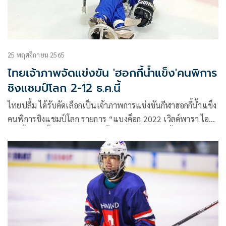
การกีฬาแห่งประเทศไทย ,ดร.สมศักดิ์ ลีสวัสดิ์ตระกูล ประธาน
คณะกรรมการอำนวยการศูนย์ตรวจสอบสารต้องห้าม ในนักกีฬา
แห่งชาติ ร่วมแถลงข่าว โดยมีวัตถุประสงค์เพื่อประชาสัมพันธ์
การแข่งขันฮอกกี้น้ำแข็งหญิงกระชับมิตรระหว่างสาธารณรัฐ
25 พฤศจิกายน 2565
ประชาชนจีนและราชอาณาจักรไทย ซึ่งจะจัดขึ้นในวันที่ 6
ไทยเจ้าภาพจัดแข่งขัน 'ฮอกกี้น้ำแข็ง'คนพิการ
ตุลาคม 2567 เวลา 18.00 น. ณ สนามฮอกกี้น้ำแข็ง Thailand
ชิงแชมป์โลก 2-12 ธ.ค.นี้
International Ice Hockey Arena เขตห้วยขวาง
กรุงเทพมหานคร
ไทยปลื้ม ได้รับคัดเลือกเป็นเจ้าภาพการแข่งขันกีฬาฮอกกี้น้ำแข็ง
คนพิการชิงแชมป์โลก รายการ “แบงค็อก 2022 เวิลด์พารา ไอซ์
ฮอกกี้ แชมเปี้ยนชิพ ซี-พูล” ครั้งแรก ประชันฝีมือทั้งหมด 6 ชาติ
เพื่อลุ้นโอกาสขึ้นไปอยู่กลุ่มบีและลุ้นตั๋วไปแข่งขันพาราลิมปิก
เกมส์ฤดูหนาว ในปี 2026 ที่อิตาลี