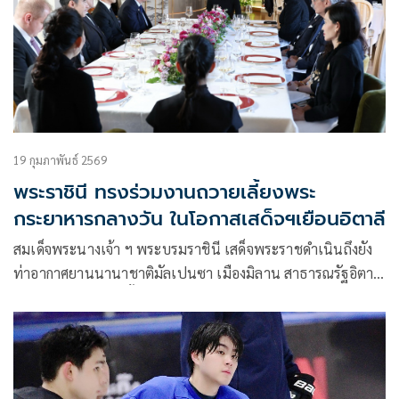
19 กุมภาพันธ์ 2569
พระราชินี ทรงร่วมงานถวายเลี้ยงพระ
กระยาหารกลางวัน ในโอกาสเสด็จฯเยือนอิตาลี
สมเด็จพระนางเจ้า ฯ พระบรมราชินี เสด็จพระราชดำเนินถึงยัง
ท่าอากาศยานนานาชาติมัลเปนซา เมืองมิลาน สาธารณรัฐอิตาลี
โดยมี นายพุทธพร อิ้วตกส้าน เอกอัครราชทูต ณ กรุงโรม พร้อม
ภริยา, นายเปาโล ดีโอนิซิ