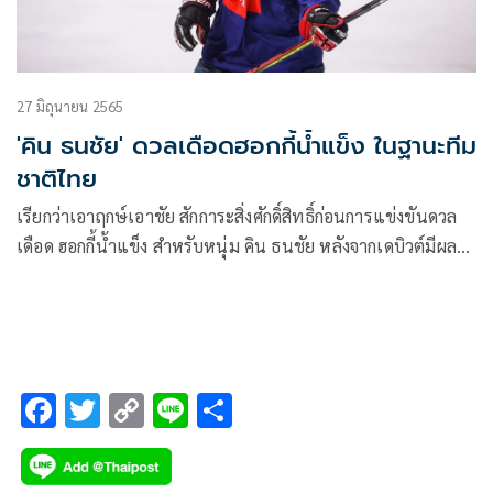
27 มิถุนายน 2565
'คิน ธนชัย' ดวลเดือดฮอกกี้น้ำแข็ง ในฐานะทีม
ชาติไทย
เรียกว่าเอาฤกษ์เอาชัย สักการะสิ่งศักดิ์สิทธิ์ก่อนการแข่งขันดวล
เดือด ฮอกกี้น้ำแข็ง สำหรับหนุ่ม คิน ธนชัย หลังจากเดบิวต์มีผล
งานเพลง กับค่าย White fox แกรมมี่ฯ และเจ้าตัวยังมีดีกรีเป็นนัก
กีฬาไอซ์ฮอกกี้ทีมชาติไทย รุ่นอายุไม่เกิน 20 ปี
F
T
C
Li
S
ac
wi
o
n
h
e
tt
p
e
ar