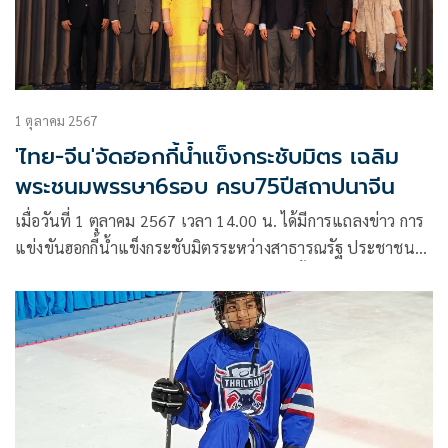
1 ตุลาคม 2567
'ไทย-จีน'จัดฮอกกี้น้ำแข็งกระชับมิตร เฉลิม
พระชนมพรรษา6รอบ ครบ75ปีสถาปนาจีน
เมื่อวันที่ 1 ตุลาคม 2567 เวลา 14.00 น. ได้มีการแถลงข่าว การ
แข่งขันฮอกกี้น้ำแข็งกระชับมิตรระหว่างสาธารณรัฐ ประชาชน
จีนและราชอาณาจักรไทย ณ ห้องปัทมชาติ ชั้น 23 โรงแรมอโน
มาแกรนด์ ถนนราชดำริ โดยมีคุณหญิงปัทมา ลีสวัสดิ์ตระกูล
กรรมการคณะกรรมการโอลิมปิกสากล ,ท่านหาน จื้อเฉียง
เอกอัครราชทูตสาธารณรัฐประชาชนจีนประจำประเทศไทย
,ท่านรัฐมนตรีสรวงศ์ เทียนทอง รัฐมนตรีว่าการกระทรวงการ
ท่องเที่ยวและกีฬา ,หม่อมหลวงกฤษฎา เกษมสันต์ นายกสมาคม
กีฬาฮอกกี้น้ำแข็งแห่งประเทศไทย ดร.ก้องศักด ยอดมณี ผู้ว่าการ