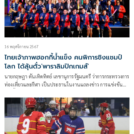
2025
16 พฤศจิกายน 2567
ไทยเจ้าภาพฮอกกี้น้ำแข็ง คนพิการชิงแชมป์
โลก ได้ลุ้นตั๋ว'พาราลิมปิกเกมส์'
นายกฤษฎา ตันเทิดทิตย์ เลขานุการรัฐมนตรี ว่าการกระทรวงการ
ท่องเที่ยวและกีฬา เป็นประธานในงานแถลงข่าว การแข่งขัน
ฮอกกี้น้ำแข็งคนพิการชิงแชมป์โลก รายการ แบงค็อก เวิลด์ พารา
ไอซ์ ฮอกกี้ แชมเปี้ยนชิพ 2024 ซี-พูล (กลุ่มซี) “2024
BANGKOK WORLD PARA ICE HOCKEY CHAMPIONSHIPS C-
POOL”