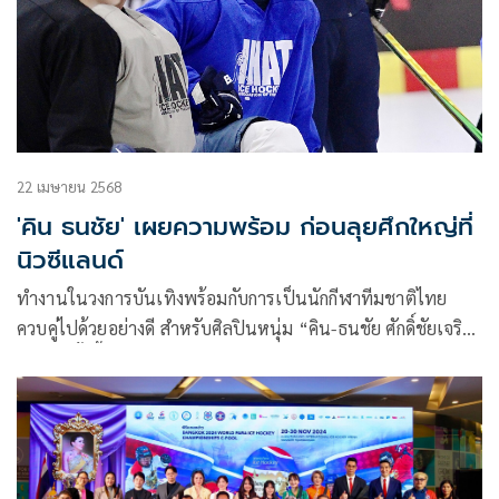
22 เมษายน 2568
'คิน ธนชัย' เผยความพร้อม ก่อนลุยศึกใหญ่ที่
นิวซีแลนด์
ทำงานในวงการบันเทิงพร้อมกับการเป็นนักกีฬาทีมชาติไทย
ควบคู่ไปด้วยอย่างดี สำหรับศิลปินหนุ่ม “คิน-ธนชัย ศักดิ์ชัยเจริญ
กุล” ที่ครั้งนี้ขอวางไมค์ชั่วคราว กลับมาฟิตซ้อมแบบเกินร้อย เพื่อ
สวมบทบาทนักกีฬาฮอกกี้น้ำแข็งทีมชาติไทยอีกครั้ง เตรียมลงสู้
ศึกใหญ่ “2025 IIHF Ice Hockey World Championship
Division II – Group B” ที่จัดขึ้น ณ เมืองดะนีดิน ประเทศ
นิวซีแลนด์ ระหว่างวันที่ 27 เมษายน ถึงวันที่ 3 พฤษภาคม