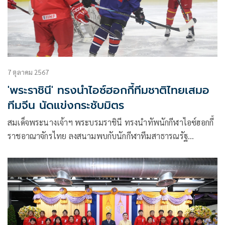
7 ตุลาคม 2567
'พระราชินี' ทรงนำไอซ์ฮอกกี้ทีมชาติไทยเสมอ
ทีมจีน นัดแข่งกระชับมิตร
สมเด็จพระนางเจ้าฯ พระบรมราชินี ทรงนำทัพนักกีฬาไอซ์ฮอกกี้
ราชอาณาจักรไทย ลงสนามพบกับนักกีฬาทีมสาธารณรัฐ
ประชาชนจีน