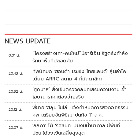
b
er
y
e
o
Li
o
n
k
k
NEWS UPDATE
“โครงสร้างเก่า-คนใหม่”บีอาร์เอ็น รัฐตรึงกำลัง
0:01 น.
รักษาพื้นที่ปลอดภัย
ทัพนักบิด 'ฮอนด้า เรซซิ่ง ไทยแลนด์' ลุ้นล่าโพ
20:43 น.
เดียม ARRC สนาม 4 ที่มัลดาลิกา
‘ศุภมาส’ สั่งเข้มตรวจคลินิกเสริมความงาม ย้ำ
20:32 น.
โฆษณาราคาต้องจ่ายจริง
พี่ชาย 'ฮลุน โซโล่' แจ้งกำหนดการสวดอภิธรรม
20:12 น.
ศพ เตรียมจัดพิธีฌาปนกิจ 11 ส.ค.
'ลลิดา' โต้ 'รักชนก' ปมงบน้ำบาดาล ชี้พื้นที่
20:07 น.
ปชน.ได้วงเงินเฉลี่ยสูงสุด