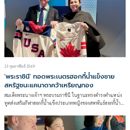
23 กุมภาพันธ์ 2569
'พระราชินี' ทอดพระเนตรฮอกกี้น้ำแข็งชาย
สหรัฐชนะแคนาดาคว้าเหรียญทอง
สมเด็จพระนางเจ้าฯ พระบรมราชินี ในฐานะทรงดำรงตำแหน่ง
ทูตส่งเสริมกีฬาฮอกกี้น้ำแข็งประเภทหญิงของสหพันธ์ฮอกกี้น้ำ
แข็งนานาชาติ เสด็จพระราชดำเนินไปทอดพระเนตรการ
แข่งขันฮอกกี้น้ำแข็งชาย