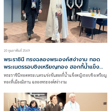
20 กุมภาพันธ์ 2569
พระราชินี ทรงฉลองพระองค์สง่างาม ทอด
พระเนตรรอบชิงเหรียญทอง ฮอกกี้น้ำแข็ง
หญิง
พระราชินีทอดพระเนตรแข่งขันฮอกกี้น้ำแข็งหญิงรอบชิงเหรียญ
ทองที่เมืองมิลาน ฉลองพระองค์สง่างาม