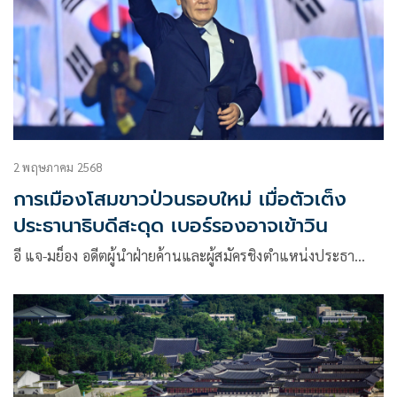
2 พฤษภาคม 2568
การเมืองโสมขาวป่วนรอบใหม่ เมื่อตัวเต็ง
ประธานาธิบดีสะดุด เบอร์รองอาจเข้าวิน
อี แจ-มย็อง อดีตผู้นำฝ่ายค้านและผู้สมัครชิงตำแหน่งประธา…