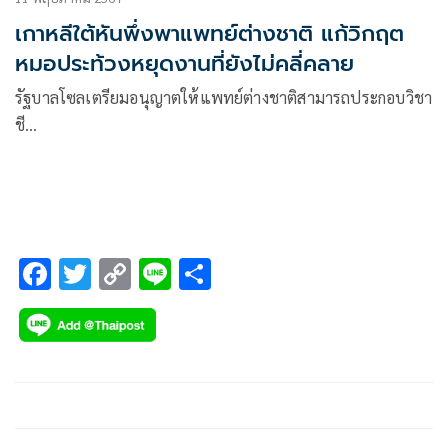
เกาหลีใต้หันพึ่งพาแพทย์ต่างชาติ แก้วิกฤต
หมอประท้วงหยุดงานที่ยังไม่คลี่คลาย
รัฐบาลโซลเตรียมอนุญาตให้แพทย์ต่างชาติสามารถประกอบวิชา
ชี…
F
T
C
Li
S
ac
wi
o
n
h
e
tt
p
e
ar
b
er
y
e
o
Li
o
n