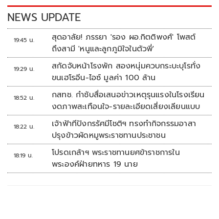
k
k
NEWS UPDATE
สุดอาลัย! ภรรยา 'รอง ผอ.กิตติพงศ์' โพสต์
19:45 น.
ถึงสามี 'หนูและลูกภูมิใจในตัวพี่'
สกัดจับหน้าโรงพัก สองหนุ่มควบกระบะบุโรทั่ง
19:29 น.
ขนเฮโรอีน-ไอซ์ มูลค่า 100 ล้าน
กสทช. กำชับสื่อเสนอข่าวเหตุรุนแรงในโรงเรียน
18:52 น.
งดภาพสะเทือนใจ-รายละเอียดเสี่ยงเลียนแบบ
เจ้าฟ้าทีปังกรรัศมีโชติฯ ทรงทำกิจกรรมอาสา
18:22 น.
ปรุงข้าวผัดหมูพระราชทานประชาชน
โปรดเกล้าฯ พระราชทานยศข้าราชการใน
18:19 น.
พระองค์ฝ่ายทหาร 19 นาย