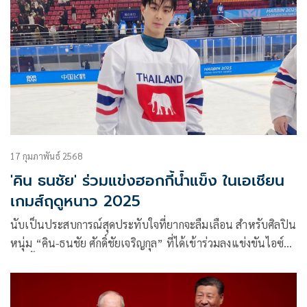
17 กุมภาพันธ์ 2568
'คิน ธนชัย' ร่วมแข่งฮอกกี้น้ำแข็ง ในเอเชียน
เกมส์ฤดูหนาว 2025
นับเป็นประสบการณ์สุดประทับใจที่ยากจะลืมเลือน สำหรับศิลปิน
หนุ่ม “คิน-ธนชัย ศักดิ์ชัยเจริญกุล” ที่ได้เข้าร่วมลงแข่งขันไอซ์
ฮอกกี้ ในมหกรรมกีฬาสุดยิ่งใหญ่แห่งเอเชีย “Asian Winter
Games Harbin 2025” หรือ “เอเชียนเกมส์ฤดูหนาว 2025” ที่
จัดขึ้น ณ เมืองฮาร์บิน สาธารณรัฐประชาชนจีน ในระหว่างวันที่