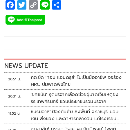
F
T
C
Li
S
ac
wi
o
n
h
e
tt
p
e
ar
b
er
y
e
o
Li
o
n
k
k
NEWS UPDATE
กต.ซัด 'ทอม แอนดรูส์' ไม่เป็นมืออาชีพ จ่อร้อง
20:51 น.
HRC ปมพาดพิงไทย
'ยศชนัน' รุดบริจาคเลือดช่วยผู้บาดเจ็บเหตุยิง
20:31 น.
รร.เทพศิรินทร์ ชวนประชาชนร่วมบริจาค
ชมรมอาสาป้องกันภัย ลงพื้นที่ จ.ราชบุรี มอบ
19:52 น.
เงิน สิ่งของ และอาหารกลางวัน แก่โรงเรียน
บ้านหนองน้ำใส
สุดอาลัย! ภรรยา 'รอง ผอ.กิตติพงศ์' โพสต์