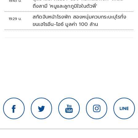
19:45 น.
ถึงสามี 'หนูและลูกภูมิใจในตัวพี่'
สกัดจับหน้าโรงพัก สองหนุ่มควบกระบะบุโรทั่ง
19:29 น.
ขนเฮโรอีน-ไอซ์ มูลค่า 100 ล้าน