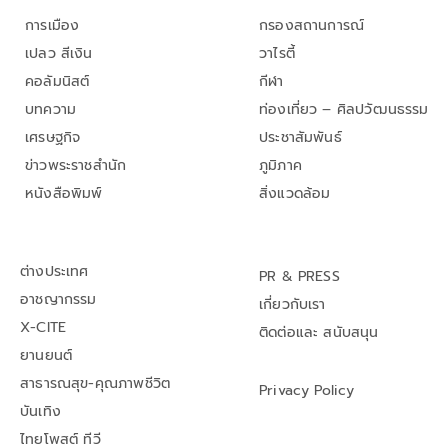
การเมือง
กรองสถานการณ์
เปลว สีเงิน
วาไรตี้
คอลัมนิสต์
กีฬา
บทความ
ท่องเที่ยว – ศิลปวัฒนธรรม
เศรษฐกิจ
ประชาสัมพันธ์
ข่าวพระราชสำนัก
ภูมิภาค
หนังสือพิมพ์
สิ่งแวดล้อม
ต่างประเทศ
PR & PRESS
อาชญากรรม
เกี่ยวกับเรา
X-CITE
ติดต่อและ สนับสนุน
ยานยนต์
สาธารณสุข-คุณภาพชีวิต
Privacy Policy
บันเทิง
ไทยโพสต์ ทีวี