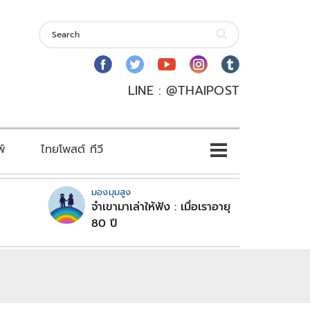
LINE : @THAIPOST
พ์
ไทยโพสต์ ทีวี
มองมุมสูง
จำเขามาเล่าให้ฟัง : เมื่อเราอายุ
80 ปี