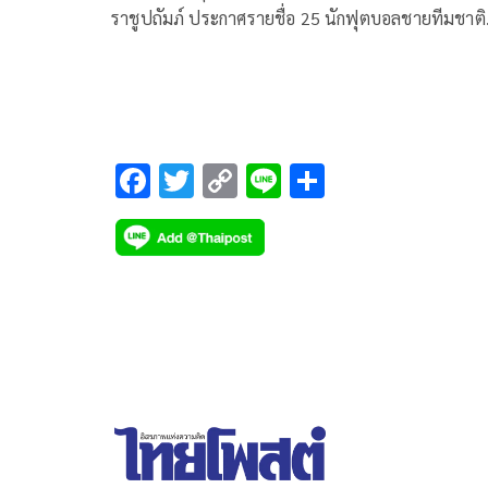
ราชูปถัมภ์ ประกาศรายชื่อ 25 นักฟุตบอลชายทีมชาติ
ไทย ชุดทำการแข่งขันฟุตบอลชิงแชมป์อาเซียน 202
(ASEAN HYUNDAI CUP 2026) ระหว่างวันที่ 24
กรกฎาคม – 26 สิงหาคม 2569 ภายใต้การคุมทัพของ
“แอนโธนี ฮัดสัน” หัวหน้าผู้ฝึกสอนชาวอังกฤษ
F
T
C
Li
S
ac
wi
o
n
h
e
tt
p
e
ar
b
er
y
e
o
Li
o
n
k
k