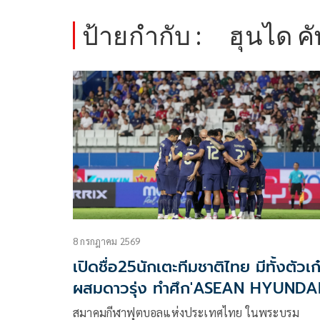
ป้ายกำกับ :
ฮุนได ค
8 กรกฎาคม 2569
เปิดชื่อ25นักเตะทีมชาติไทย มีทั้งตัวเก
ผสมดาวรุ่ง ทำศึก'ASEAN HYUNDA
CUP 2026'
สมาคมกีฬาฟุตบอลแห่งประเทศไทย ในพระบรม