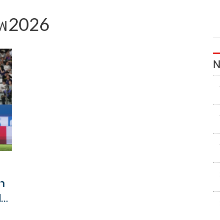
ัพ2026
N
๋า
I