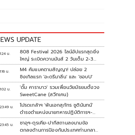
EWS UPDATE
808 Festival 2026 ไลน์อัปแรกสุดยิ่ง
1:24 น.
ใหญ่ ระเบิดความมันส์ 2 วันเต็ม 2-3
ต.ค.นี้
M4 คัมแบคตามสัญญา! ปล่อย 2
1:16 น.
ซิงเกิลแรก 'อะดรีนาลีน' และ 'ชอบU'
'ดั๊ม คาราบาว' รวมเพื่อนวัยมัธยมตั้งวง
1:02 น.
SweetCane (สวีทเคน)
โปรดเกล้าฯ 'พันเอกสุภัทร ชูตินันทน์'
23:49 น.
ดำรงตำแหน่งนายทหารปฏิบัติการฯ-
พระราชทานยศ 'พลตรี'
ซาอุฯ-ตุรเคีย-ปากีสถานลงนามข้อ
23:45 น.
ตกลงด้านการป้องกันประเทศท่ามกลาง