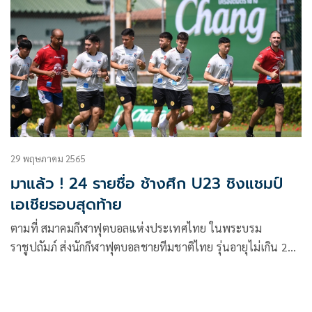
29 พฤษภาคม 2565
มาแล้ว ! 24 รายชื่อ ช้างศึก U23 ชิงแชมป์
เอเชียรอบสุดท้าย
ตามที่ สมาคมกีฬาฟุตบอลแห่งประเทศไทย ในพระบรม
ราชูปถัมภ์ ส่งนักกีฬาฟุตบอลชายทีมชาติไทย รุ่นอายุไม่เกิน 23
ปี ภายใต้การนำโดย วรวุธ ศรีมะฆะ หัวหน้าผู้ฝึกสอน เพื่อลง
แข่งขันฟุตบอลรายการ AFC U23 Asian Cup Uzbekistan 2022
ที่ ประเทศอุซเบกิสถาน ระหว่างวันที่ 1-19 มิถุนายน 2565