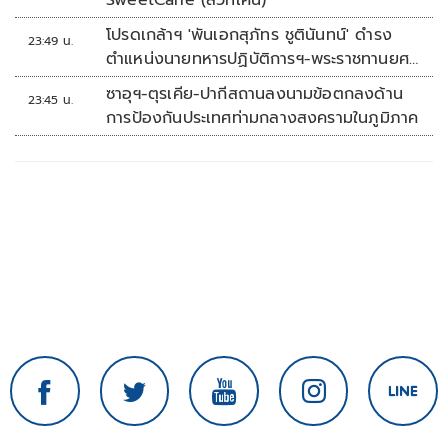
SweetCane (สวีทเคน)
โปรดเกล้าฯ 'พันเอกสุภัทร ชูตินันทน์' ดำรง
23:49 น.
ตำแหน่งนายทหารปฏิบัติการฯ-พระราชทานยศ
'พลตรี'
ซาอุฯ-ตุรเคีย-ปากีสถานลงนามข้อตกลงด้าน
23:45 น.
การป้องกันประเทศท่ามกลางสงครามในภูมิภาค