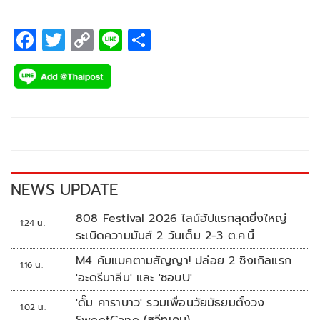
F
T
C
Li
S
ac
wi
o
n
h
e
tt
p
e
ar
b
er
y
e
o
Li
o
n
k
k
NEWS UPDATE
808 Festival 2026 ไลน์อัปแรกสุดยิ่งใหญ่
1:24 น.
ระเบิดความมันส์ 2 วันเต็ม 2-3 ต.ค.นี้
M4 คัมแบคตามสัญญา! ปล่อย 2 ซิงเกิลแรก
1:16 น.
'อะดรีนาลีน' และ 'ชอบU'
'ดั๊ม คาราบาว' รวมเพื่อนวัยมัธยมตั้งวง
1:02 น.