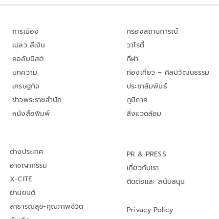
การเมือง
กรองสถานการณ์
เปลว สีเงิน
วาไรตี้
คอลัมนิสต์
กีฬา
บทความ
ท่องเที่ยว – ศิลปวัฒนธรรม
เศรษฐกิจ
ประชาสัมพันธ์
ข่าวพระราชสำนัก
ภูมิภาค
หนังสือพิมพ์
สิ่งแวดล้อม
ต่างประเทศ
PR & PRESS
อาชญากรรม
เกี่ยวกับเรา
X-CITE
ติดต่อและ สนับสนุน
ยานยนต์
สาธารณสุข-คุณภาพชีวิต
Privacy Policy