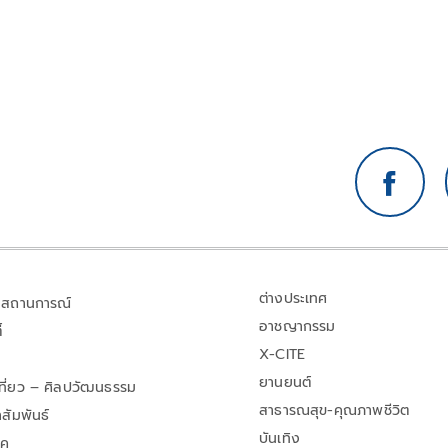
ต่างประเทศ
สถานการณ์
อาชญากรรม
้
X-CITE
ยานยนต์
เที่ยว – ศิลปวัฒนธรรม
สาธารณสุข-คุณภาพชีวิต
สัมพันธ์
บันเทิง
าค