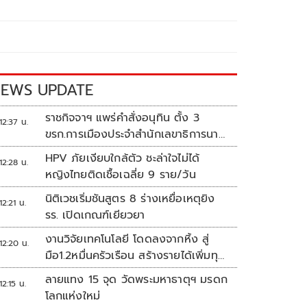
EWS UPDATE
ราชกิจจาฯ แพร่คำสั่งอนุทิน ตั้ง 3
12:37 น.
ขรก.การเมืองประจำสำนักเลขาธิการนา
ยกฯ
HPV ภัยเงียบใกล้ตัว ชะล่าใจไม่ได้
12:28 น.
หญิงไทยติดเชื้อเฉลี่ย 9 ราย/วัน
นิติเวชเริ่มชันสูตร 8 ร่างเหยื่อเหตุยิง
12:21 น.
รร. เปิดเกณฑ์เยียวยา
งานวิจัยเทคโนโลยี โดดลงจากหิ้ง สู่
12:20 น.
มือ1.2หมื่นครัวเรือน สร้างรายได้เพิ่มทุก
เดือน
ลายแทง 15 จุด วัดพระมหาธาตุฯ มรดก
12:15 น.
โลกแห่งใหม่