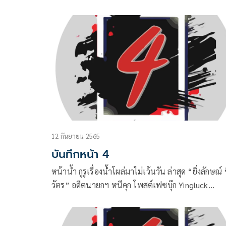
รัฐมนตรี
12 กันยายน 2565
บันทึกหน้า 4
หน้าน้ำ กูรูเรื่องน้่ำโผล่มาไม่เว้นวัน ล่าสุด “ยิ่งลักษณ์
วัตร” อดีตนายกฯ หนีคุก โพสต์เฟซบุ๊ก Yingluck
Shinawatra ระบุว่า“รัฐบาลต้องวางแผนระบายน้ำออ
ยังแม่น้ำบางปะกงและเจ้าพระยาแต่เนิ่นๆ