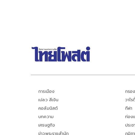
b
er
y
e
o
Li
o
n
k
k
การเมือง
กรอง
เปลว สีเงิน
วาไรตี
คอลัมนิสต์
กีฬา
บทความ
ท่อง
เศรษฐกิจ
ประชา
ข่าวพระราชสำนัก
ภูมิภ