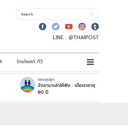
LINE : @THAIPOST
พ์
ไทยโพสต์ ทีวี
มองมุมสูง
จำเขามาเล่าให้ฟัง : เมื่อเราอายุ
80 ปี