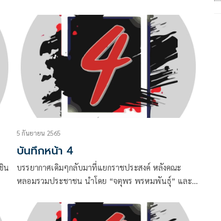
ประชุมแห่งชาติสิริกิติ์
5 กันยายน 2565
บันทึกหน้า 4
 ชิน
บรรยากาศเดิมๆกลับมาที่แยกราชประสงค์ หลังคณะ
หลอมรวมประชาชน นำโดย “จตุพร พรหมพันธุ์” และ
กไป
“ทนายนกเขา-นิติธร ล้ำเหลือ” จัดกิจกรรมกลางเมือง
“หยุดอำนาจ 3 ป.