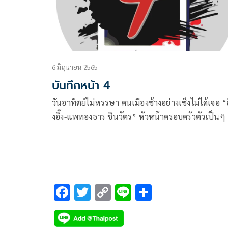
6 มิถุนายน 2565
บันทึกหน้า 4
วันอาทิตย์ไม่หรรษา คนเมืองช้างอย่างเซ็งไม่ได้เจอ “อุ
งอิ๊ง-แพทองธาร ชินวัตร” หัวหน้าครอบครัวตัวเป็นๆ
F
T
C
Li
S
ac
wi
o
n
h
e
tt
p
e
ar