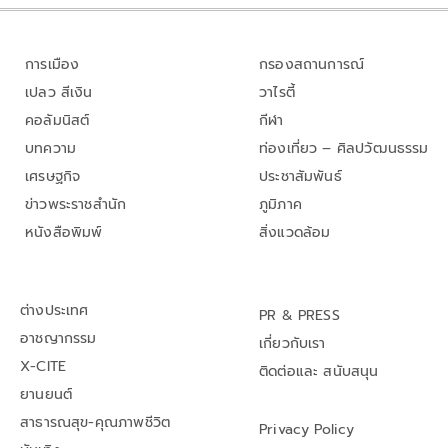
การเมือง
กรองสถานการณ์
เปลว สีเงิน
วาไรตี้
คอลัมนิสต์
กีฬา
บทความ
ท่องเที่ยว – ศิลปวัฒนธรรม
เศรษฐกิจ
ประชาสัมพันธ์
ข่าวพระราชสำนัก
ภูมิภาค
หนังสือพิมพ์
สิ่งแวดล้อม
ต่างประเทศ
PR & PRESS
อาชญากรรม
เกี่ยวกับเรา
X-CITE
ติดต่อและ สนับสนุน
ยานยนต์
สาธารณสุข-คุณภาพชีวิต
Privacy Policy