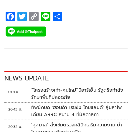
F
T
C
Li
S
ac
wi
o
n
h
e
tt
p
e
ar
b
er
y
e
o
Li
o
n
k
k
NEWS UPDATE
“โครงสร้างเก่า-คนใหม่”บีอาร์เอ็น รัฐตรึงกำลัง
0:01 น.
รักษาพื้นที่ปลอดภัย
ทัพนักบิด 'ฮอนด้า เรซซิ่ง ไทยแลนด์' ลุ้นล่าโพ
20:43 น.
เดียม ARRC สนาม 4 ที่มัลดาลิกา
‘ศุภมาส’ สั่งเข้มตรวจคลินิกเสริมความงาม ย้ำ
20:32 น.