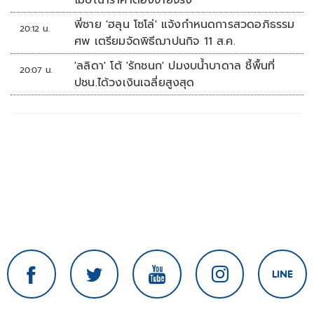
โฆษณาราคาต้องจ่ายจริง
พี่ชาย 'ฮลุน โซโล่' แจ้งกำหนดการสวดอภิธรรม
20:12 น.
ศพ เตรียมจัดพิธีฌาปนกิจ 11 ส.ค.
'ลลิดา' โต้ 'รักชนก' ปมงบน้ำบาดาล ชี้พื้นที่
20:07 น.
ปชน.ได้วงเงินเฉลี่ยสูงสุด