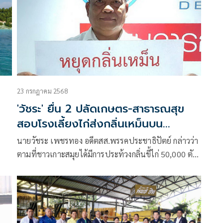
23 กรกฎาคม 2568
'วัชระ' ยื่น 2 ปลัดเกษตร-สาธารณสุข
สอบโรงเลี้ยงไก่ส่งกลิ่นเหม็นบน
เกาะสมุย
นายวัชระ เพชรทอง อดีตสส.พรรคประชาธิปัตย์ กล่าวว่า
ตามที่ชาวเกาะสมุยได้มีการประท้วงกลิ่นขี้ไก่ 50,000 ตัว
ส่งกลิ่นเหม็นรบกวนชาวบ้าน จึงได้ช่วยชาวบ้านโดยการ
ส่งหนังสือถึงนายประยูร อินสกุล ปลัดกระทรวงเกษตร
และสหกรณ์ เรื่องขอให้สั่งการให้กรมปศุสัตว์ตรวจสอบข้อ
เท็จจริงตามข้อร้องเรียนของชาวอ.เกาะสมุยว่า โรงเลี้ยง
ไก่ไข่ 50,000 ตัว สร้างถูกสุขลักษณะก่