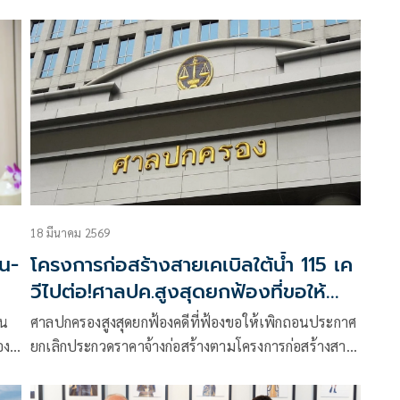
เปิดบริษัทแต่เนื้อร้ายตัดทิ้งหมด แจงยิวเยอะช่วงนี้
เพราะกลับบ้านไม่ได้ จากเหตุสงครามกับอิหร่าน
18 มีนาคม 2569
น-
โครงการก่อสร้างสายเคเบิลใต้น้ำ 115 เค
วีไปต่อ!ศาลปค.สูงสุดยกฟ้องที่ขอให้
ยกเลิกประกวดราคา
ัน
ศาลปกครองสูงสุดยกฟ้องคดีที่ฟ้องขอให้เพิกถอนประกาศ
อง
ยกเลิกประกวดราคาจ้างก่อสร้างตามโครงการก่อสร้างสาย
เศส
เคเบิลใต้น้ำ 115 เควี เพื่อทดแทนและเพิ่มความสามารถ
มือ
จ่ายไฟไปยังเกาะสมุย