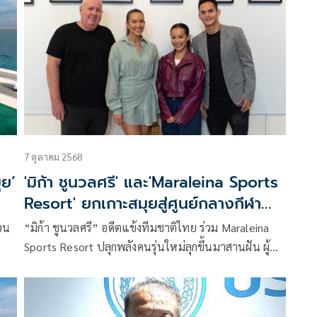
ใช้
่อ
7 ตุลาคม 2568
ุย’
'มิก้า ชูนวลศรี' และ'Maraleina Sports
Resort' ยกเกาะสมุยสู่ศูนย์กลางกีฬา
แห่งเอเชีย
่วน
“มิก้า ชูนวลศรี” อดีตแข้งทีมชาติไทย ร่วม Maraleina
Sports Resort ปลุกพลังคนรุ่นใหม่ลุกขึ้นมาสานฝัน ผู้นำ
อุตสาหกรรมรวมตัวในงาน C9 Session “Beyond the
Spa” ปลุกพลังสมุยสู่ฮับระดับโลกแห่งสุขภาพ ความยั่งยืน
และไลฟ์สไตล์