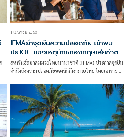
ณัฐพล อันตรเสน ผู้อำนวยการสำนักงานคณะกรรมการ
กีฬามวย และนายไพฑูร ชุติมากรกุล นายกสมาคมนักข่าว
ช่างภาพกีฬาแห่งประเทศไทย พร้อมคณะสื่อมวลชน
ลงพื้นที่เยี่ยมชมและตรวจมาตรฐานค่ายมวยไทยบน
1 เมษายน 2568
เกาะสมุย จังหวัดสุราษฎร์ธานี ตามนโยบายส่งเสริม
์
IFMAย้ำจุดยืนความปลอดภัย เข้าพบ
มวยไทยเป็นซอฟต์เพาเวอร์ของรัฐบาล
ปธ.IOC แจงเหตุนักชกอังกฤษเสียชีวิต
าก
สหพันธ์สมาคมมวยไทยนานาชาติ (IFMA) ประกาศจุดยืน
คำนึงถึงความปลอดภัยของนักกีฬามวยไทย โดยเฉพาะ
อย่างยิ่งในเยาวชน พร้อมแสดงความเสียใจต่อเหตุการณ์
ความสูญเสีย โจเซฟ อิไท ริโนโมต้า นักมวยชาวอังกฤษ
วอนหน่วยงานที่เกี่ยวข้องคำนึงถึงความปลอดภัยของ
นักกีฬาเป็นสำคัญ หลังจากนี้เตรียมเข้าชี้แจงต่อ เคิร์สตี้
โคเวนทรี ประธานคณะกรรมโอลิมปิกสากล (ไอโอซี) เพื่อ
ปกป้องไม่ให้มวยไทยโอลิมปิกถูกทำลาย