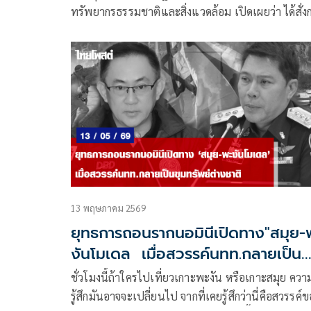
กฎหมายไม่ปล่อยผ่านพวกแสวง
ทรัพยากรธรรมชาติและสิ่งแวดล้อม เปิดเผยว่า ได้สั่ง
ประโยชน์จากที่ดินรัฐ
ให้กรมป่าไม้บูรณาการหน่วยงานที่เกี่ยวข้อง
13 พฤษภาคม 2569
ยุทธการถอนรากนอมินีเปิดทาง"สมุย-
งันโมเดล เมื่อสวรรค์นทท.กลายเป็น
ขุมทรัพย์ต่างชาติ
​ชั่วโมงนี้ถ้าใครไปเที่ยวเกาะพะงัน หรือเกาะสมุย ควา
รู้สึกมันอาจจะเปลี่ยนไป จากที่เคยรู้สึกว่านี่คือสวรรค์