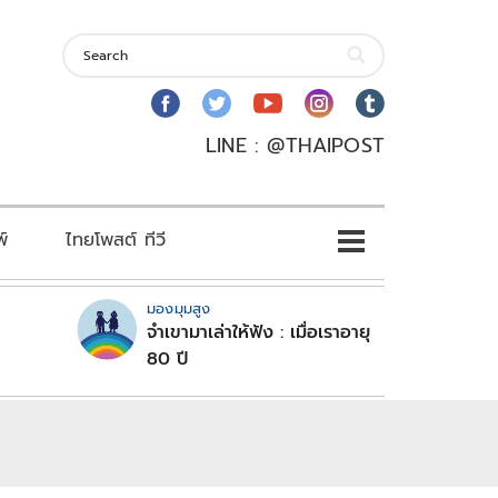
LINE : @THAIPOST
พ์
ไทยโพสต์ ทีวี
มองมุมสูง
จำเขามาเล่าให้ฟัง : เมื่อเราอายุ
80 ปี