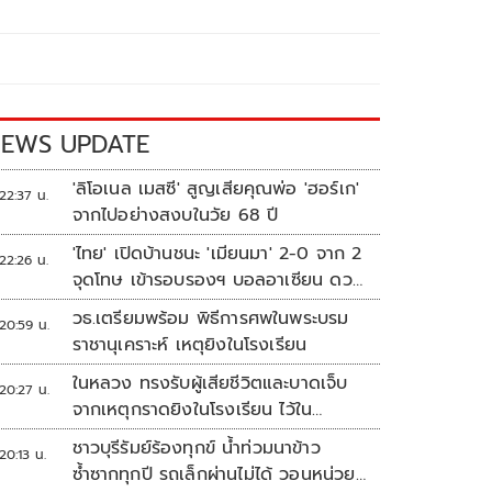
EWS UPDATE
'ลิโอเนล เมสซี' สูญเสียคุณพ่อ 'ฮอร์เก'
22:37 น.
จากไปอย่างสงบในวัย 68 ปี
'ไทย' เปิดบ้านชนะ 'เมียนมา' 2-0 จาก 2
22:26 น.
จุดโทษ เข้ารอบรองฯ บอลอาเซียน ดวล
'สิงคโปร์'
วธ.เตรียมพร้อม พิธีการศพในพระบรม
20:59 น.
ราชานุเคราะห์ เหตุยิงในโรงเรียน
ในหลวง ทรงรับผู้เสียชีวิตและบาดเจ็บ
20:27 น.
จากเหตุกราดยิงในโรงเรียน ไว้ใน
พระบรมราชานุเคราะห์
ชาวบุรีรัมย์ร้องทุกข์ น้ำท่วมนาข้าว
20:13 น.
ซ้ำซากทุกปี รถเล็กผ่านไม่ได้ วอนหน่วย