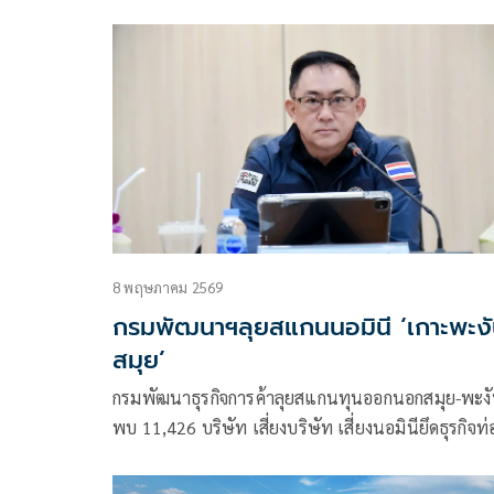
นักท่องเที่ยวไทยและต่างชาติ แต่ตอนนี้มันเริ่มมีกลิ่น
อายของ
8 พฤษภาคม 2569
กรมพัฒนาฯลุยสแกนนอมินี ‘เกาะพะงั
สมุย’
กรมพัฒนาธุรกิจการค้าลุยสแกนทุนออกนอกสมุย-พะง
พบ 11,426 บริษัท เสี่ยงบริษัท เสี่ยงนอมินียึดธุรกิจท่
เที่ยว เผยเกาะพะงัน อิสราเอล มากสุด เกาะสมุย ฝรั่ง
มากสุด ยันเดินหน้าปราบต่อเนื่อง พร้อมขอความร่วม