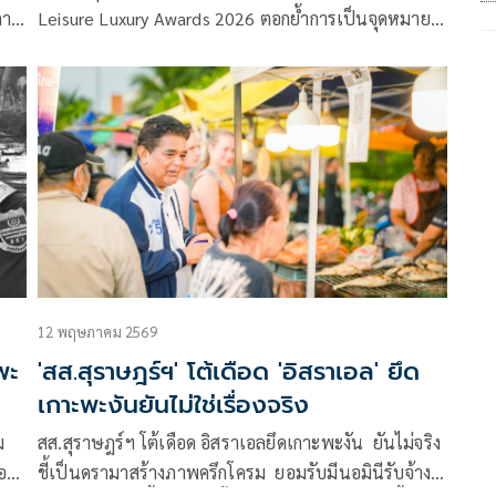
การ
Leisure Luxury Awards 2026 ตอกย้ำการเป็นจุดหมาย
ปลายทางท่องเที่ยวระดับโลก
12 พฤษภาคม 2569
พะ
'สส.สุราษฎร์ฯ' โต้เดือด 'อิสราเอล' ยึด
เกาะพะงันยันไม่ใช่เรื่องจริง
ม
สส.สุราษฎร์ฯ โต้เดือด อิสราเอลยึดเกาะพะงัน ยันไม่จริง
ของ
ชี้เป็นดรามาสร้างภาพครึกโครม ยอมรับมีนอมินีรับจ้าง