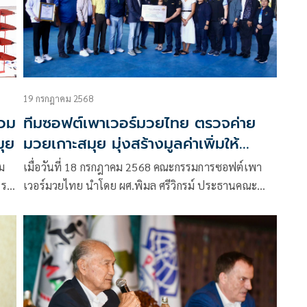
19 กรกฎาคม 2568
รวม
ทีมซอฟต์เพาเวอร์มวยไทย ตรวจค่าย
มุย
มวยเกาะสมุย มุ่งสร้างมูลค่าเพิ่มให้
มวยไทย
ม
เมื่อวันที่ 18 กรกฎาคม 2568 คณะกรรมการซอฟต์เพา
“รถ
เวอร์มวยไทย นำโดย ผศ.พิมล ศรีวิกรม์ ประธานคณะ
กรรมการโอลิมปิกแห่งประเทศไทยฯ และกรรมการยุทธ
ศาสตร์ซอฟต์เพาเวอร์แห่งชาติ พร้อมด้วย นายสมชาย
พูลสวัสดิ์ อนุกรรมการขับเคลื่อนอุตสาหกรรมด้านกีฬา
และประธานมูลนิธิรวมพลคนสมุย, นายชลิตรัตน์ จัน
ทรุเบกษา, นางโปรดปราน สมานมิตร รองผู้ว่าการการ
กีฬาแห่งประเทศไทย ฝ่ายกีฬาอาชีพและกีฬามวย, นาย