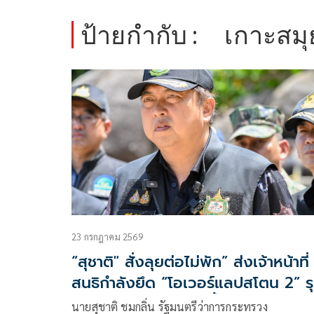
ป้ายกำกับ :
เกาะสมุ
23 กรกฎาคม 2569
“สุชาติ" สั่งลุยต่อไม่พัก” ส่งเจ้าหน้าที่
สนธิกำลังยึด “โอเวอร์แลปสโตน 2” ร
ป่าเกาะสมุยกว่า 4 ไร่ ย้ำชัดบังคับใช้
นายสุชาติ ชมกลิ่น รัฐมนตรีว่าการกระทรวง