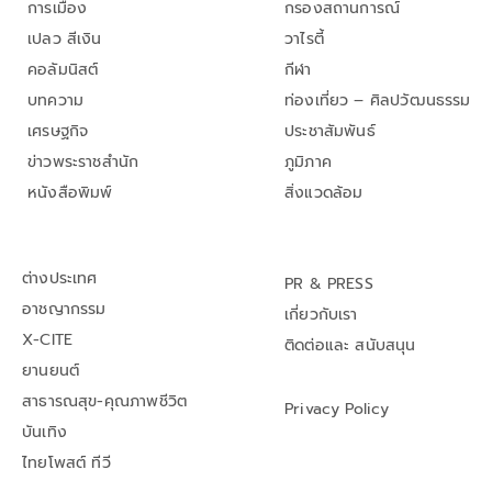
การเมือง
กรองสถานการณ์
เปลว สีเงิน
วาไรตี้
คอลัมนิสต์
กีฬา
บทความ
ท่องเที่ยว – ศิลปวัฒนธรรม
เศรษฐกิจ
ประชาสัมพันธ์
ข่าวพระราชสำนัก
ภูมิภาค
หนังสือพิมพ์
สิ่งแวดล้อม
ต่างประเทศ
PR & PRESS
อาชญากรรม
เกี่ยวกับเรา
X-CITE
ติดต่อและ สนับสนุน
ยานยนต์
สาธารณสุข-คุณภาพชีวิต
Privacy Policy
บันเทิง
ไทยโพสต์ ทีวี