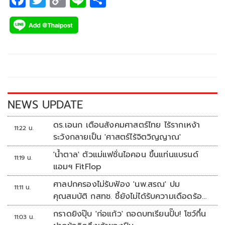
ac
wi
o
n
h
e
tt
p
e
ar
b
er
y
e
o
Li
o
n
k
k
NEWS UPDATE
ดร.เอนก เตือนสังคมศาสตร์ไทย ไร้รากเหง้า
11:22 น.
ระวังกลายเป็น 'ศาสตร์ไร้จิตวิญญาณ'
'น้ำตาล' ตัวแม่แฟชั่นไอคอน ขึ้นแท่นแบรนด์
11:19 น.
แอมฯ FitFlop
ศาลปกครองไม่รับฟ้อง 'นพ.สรณ' ปม
11:11 น.
คุณสมบัติ กสทช. ชี้ยังไม่ได้รับความเดือดร้อน
เสียหาย
กราดยิงปุ๊บ 'ก่อแก้ว' ถอดบทเรียนปั๊บ! โชว์กึ๋น
11:03 น.