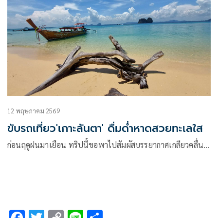
12 พฤษภาคม 2569
ขับรถเที่ยว'เกาะลันตา' ดื่มด่ำหาดสวยทะเลใส
ก่อนฤดูฝนมาเยือน ทริปนี้ขอพาไปสัมผัสบรรยากาศเกลียวคลื่น…
F
T
C
Li
S