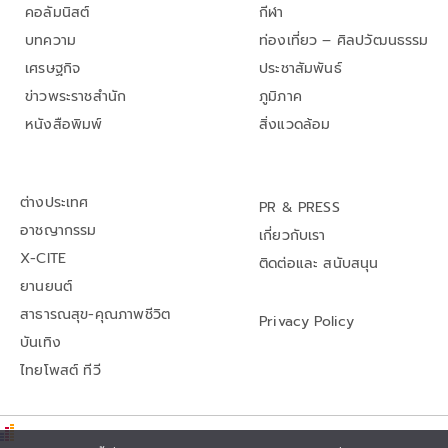
คอลัมนิสต์
กีฬา
บทความ
ท่องเที่ยว – ศิลปวัฒนธรรม
เศรษฐกิจ
ประชาสัมพันธ์
ข่าวพระราชสำนัก
ภูมิภาค
หนังสือพิมพ์
สิ่งแวดล้อม
ต่างประเทศ
PR & PRESS
อาชญากรรม
เกี่ยวกับเรา
X-CITE
ติดต่อและ สนับสนุน
ยานยนต์
สาธารณสุข-คุณภาพชีวิต
Privacy Policy
บันเทิง
ไทยโพสต์ ทีวี