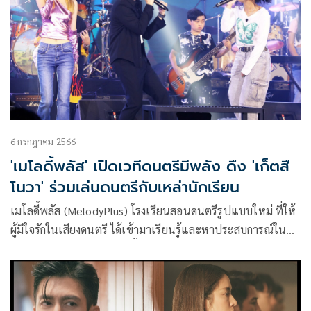
6 กรกฎาคม 2566
'เมโลดี้พลัส' เปิดเวทีดนตรีมีพลัง ดึง 'เก็ตสึ
โนวา' ร่วมเล่นดนตรีกับเหล่านักเรียน
เมโลดี้พลัส (MelodyPlus) โรงเรียนสอนดนตรีรูปแบบใหม่ ที่ให้
ผู้มีใจรักในเสียงดนตรี ได้เข้ามาเรียนรู้และหาประสบการณ์ใน
การเรียนดนตรีทุกประเภททั้งไทยและสากล และได้ใช้หลักสูตร
จากสหรัฐอเมริกา มาใช้ในการเรียนการสอน เป็นหลักสูตรระดับ
มาตรฐานสากล โดย ผู้บริหารสาวเก่ง นันทรัตน์ โมนฤมิตร ผู้
อำนวยการและกรรมการผู้บริหาร เปิดเวทีให้นักเรียนทุกสาขาได้