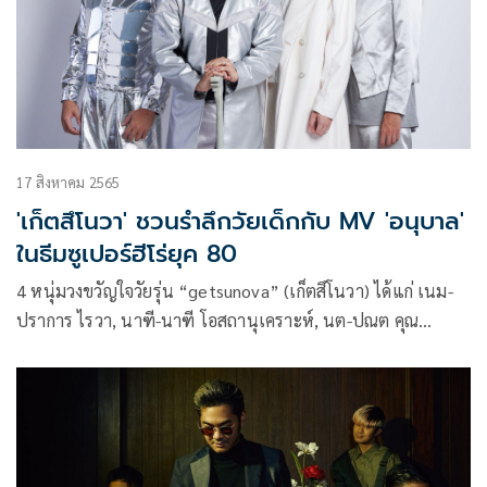
17 สิงหาคม 2565
'เก็ตสึโนวา' ชวนรำลึกวัยเด็กกับ MV 'อนุบาล'
ในธีมซูเปอร์ฮีโร่ยุค 80
4 หนุ่มวงขวัญใจวัยรุ่น “getsunova” (เก็ตสึโนวา) ได้แก่ เนม-
ปราการ ไรวา, นาฑี-นาฑี โอสถานุเคราะห์, นต-ปณต คุณ
ประเสริฐ และ ไปร์ท-คมฆเดช แสงวัฒนาโรจน์ สังกัดไวท์มิวสิก
ในเครือจีเอ็มเอ็ม แกรมมี่ฯ ชวนผู้ฟังหวนรำลึกวัยเด็กกับมิวสิก
วิดีโอ (MV) เพลงใหม่ล่าสุด ‘อนุบาล’ ที่มาในธีมซูเปอร์ฮีโร่ยุค
80 ต่อสู้กับเหล่าวัยร้าย ที่ไม่ว่าจะแกร่งแค่ไหน แต่พอเป็นเรื่อง
รักก็ช้ำหนักทุกที