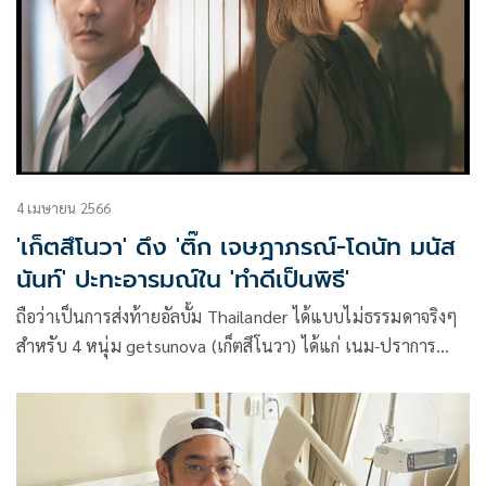
แสดงความสามารถทางดนตรี ใน งาน M-Fest 3 M Fest Music
is power ดนตรีมีพลัง
4 เมษายน 2566
'เก็ตสึโนวา' ดึง 'ติ๊ก เจษฎาภรณ์-โดนัท มนัส
นันท์' ปะทะอารมณ์ใน 'ทำดีเป็นพิธี'
ถือว่าเป็นการส่งท้ายอัลบั้ม Thailander ได้แบบไม่ธรรมดาจริงๆ
สำหรับ 4 หนุ่ม getsunova (เก็ตสึโนวา) ได้แก่ เนม-ปราการ
ไรวา, นต-ปณต คุณประเสริฐ, นาฑี โอสถานุเคราะห์, ไปร์ท-คมฆ
เดช แสงวัฒนาโรจน์ สังกัด ไวท์มิวสิก ในเครือ จีเอ็มเอ็ม แกรมมี่ฯ
กับการที่ได้ ติ๊ก เจษฎาภรณ์ และ โดนัท มนัสนันท์ พระ-นางแถว
หน้าแห่งยุค Y2K มาร่วมแสดงมิวสิควิดีโอให้ด้วยในซิงเกิล “ทำดี