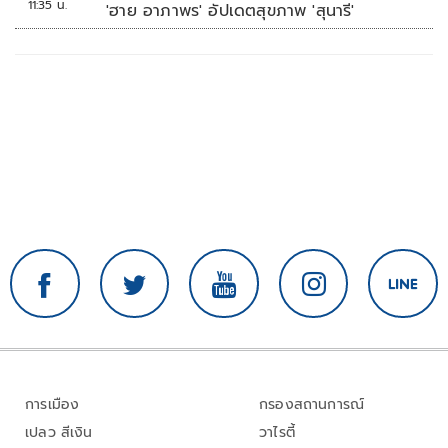
11:35 น.
'ฮาย อาภาพร' อัปเดตสุขภาพ 'สุนารี'
การเมือง
กรองสถานการณ์
เปลว สีเงิน
วาไรตี้