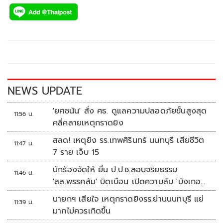
ac
wi
o
n
h
e
tt
p
e
ar
b
er
y
e
o
Li
o
n
k
k
NEWS UPDATE
'ยศชนัน' สั่ง ศธ. ดูแลความปลอดภัยขั้นสูงสุด
11:56 น.
คลี่คลายเหตุกราดยิง
สลด! เหตุยิง รร.เทพศิรินทร์ นนทบุรี เสียชีวิต
11:47 น.
7 ราย เจ็บ 15
นักร้องจัดให้ ยื่น ป.ป.ช.สอบจริยธรรม
11:46 น.
'สส.พรรคส้ม' บิดเบือน เปิดความลับ 'บังเกอร์
ทหาร'
นายกฯ เสียใจ เหตุกราดยิงรร.ย่านนนทบุรี แย่
11:39 น.
มากไม่ควรเกิดขึ้น