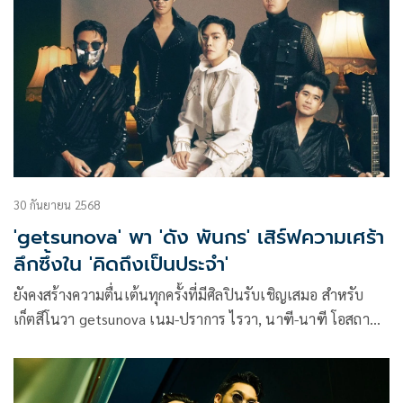
30 กันยายน 2568
'getsunova' พา 'ดัง พันกร' เสิร์ฟความเศร้า
ลึกซึ้งใน 'คิดถึงเป็นประจำ'
ยังคงสร้างความตื่นเต้นทุกครั้งที่มีศิลปินรับเชิญเสมอ สำหรับ
เก็ตสึโนวา getsunova เนม-ปราการ ไรวา, นาฑี-นาฑี โอสถานุ
เคราะห์, นต-ปณต คุณประเสริฐ และ ไปร์ท-คมฆเดช แสงวัฒนา
โรจน์ วงดนตรีเทสต์ดีจากค่าย White Music ในเครือ GMM
Music ที่ทำเพลงได้ทัชใจคนฟังเสมอ