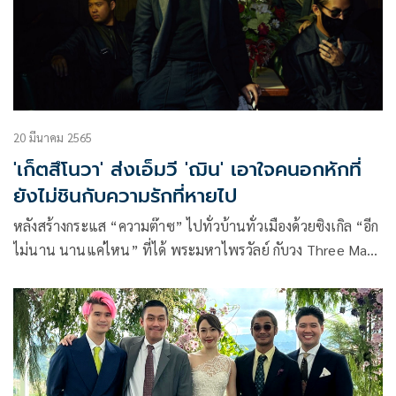
20 มีนาคม 2565
'เก็ตสึโนวา' ส่งเอ็มวี 'ฌิน' เอาใจคนอกหักที่
ยังไม่ชินกับความรักที่หายไป
หลังสร้างกระแส “ความต๊าซ” ไปทั่วบ้านทั่วเมืองด้วยซิงเกิล “อีก
ไม่นาน นานแค่ไหน” ที่ได้ พระมหาไพรวัลย์ กับวง Three Man
Down (ทรีแมนดาวน์) มาร่วมฟีทเจอริง และ “หวย” เพลงรัก
สนุกๆ โดนใจคนชอบเสี่ยง พร้อมแขกรับเชิญคนดังเรื่องตัวเลข
อย่าง แม่น้ำหนึ่ง