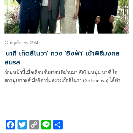
22 พฤศจิกายน 2564
'นาฑี เก็ตสึโนวา' ควง 'อิงฟ้า' เข้าพิธีมงคล
สมรส
ก่อนหน้านี้เมื่อเดือนกันยายนที่ผ่านมา ศิลปินหนุ่ม นาฑี โอ
สถานุเคราะห์ มือกีตาร์แห่งวงเก็ตสึโนวา (Getsunova) ได้ทำ
เซอร์ไพรส์ขอแต่งงานแฟนสาว อิงฟ้า ดำรงชัยธรรม ลูกสาวคน
สวยของ อากู๋ ไพบูลย์ ดำรงชัยธรรม หัวเรือใหญ่แห่งแกรมมี่ หลัง
คบหากันมานานหลายปี
F
T
C
Li
S