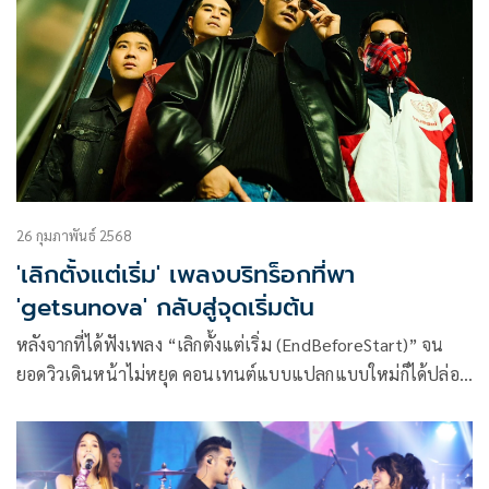
26 กุมภาพันธ์ 2568
'เลิกตั้งแต่เริ่ม' เพลงบริทร็อกที่พา
'getsunova' กลับสู่จุดเริ่มต้น
หลังจากที่ได้ฟังเพลง “เลิกตั้งแต่เริ่ม (EndBeforeStart)” จน
ยอดวิวเดินหน้าไม่หยุด คอนเทนต์แบบแปลกแบบใหม่ก็ได้ปล่อย
มาให้ลุ้นกันอยู่เรื่อยๆ สำหรับวง getsunova (เก็ตสึโนวา)