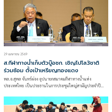
29 เมษายน 2569
ส.กีฬาทางน้ำเก็บตัวบู๊อชก. เชิญโปโล3ชาติ
ร่วมซ้อม ตั้งเป้าเหรียญทองแดง
พล.อ.สุพล จันทร์ผ่อง อุปนายกสมาคมกีฬาทางน้ำแห่ง
ประเทศไทย เป็นประธานในการประชุมใหญ่สามัญประจำปี
2568 สมาคมกีฬาทางน้ำฯ ที่โรงแรม เดอะแกรนด์ โฟร์วิงส์ คอน
เวนชั่น เมื่อวันที่ 27 เมษายน