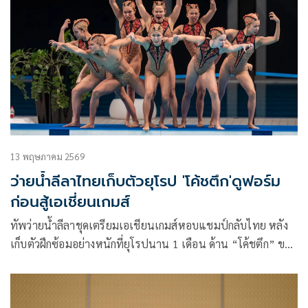
13 พฤษภาคม 2569
ว่ายน้ำลีลาไทยเก็บตัวยุโรป 'โค้ชตึก'ดูฟอร์ม
ก่อนสู้เอเชี่ยนเกมส์
ทัพว่ายน้ำลีลาชุดเตรียมเอเชียนเกมส์หอบแชมป์กลับไทย หลัง
เก็บตัวฝึกซ้อมอย่างหนักที่ยุโรปนาน 1 เดือน ด้าน “โค้ชตึก” ขอ
ประเมินผลงานในศึกเอเชียนเอจกรุ๊ปที่ไทยเป็นเจ้าภาพในเดือน
กรกฎาคมนี้ ก่อนจะตั้งเป้าในศึกเอเชียนเกมส์ แต่ก็ยืนยันว่าจะ
ต้องทำผลงานให้ดีกว่าเอเชียนเกมส์ครั้งที่แล้ว