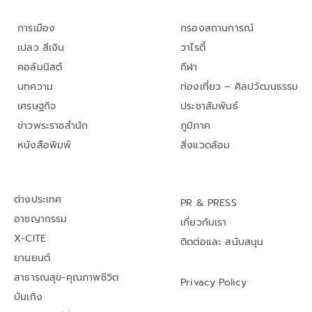
การเมือง
กรองสถานการณ์
เปลว สีเงิน
วาไรตี้
คอลัมนิสต์
กีฬา
บทความ
ท่องเที่ยว – ศิลปวัฒนธรรม
เศรษฐกิจ
ประชาสัมพันธ์
ข่าวพระราชสำนัก
ภูมิภาค
หนังสือพิมพ์
สิ่งแวดล้อม
ต่างประเทศ
PR & PRESS
อาชญากรรม
เกี่ยวกับเรา
X-CITE
ติดต่อและ สนับสนุน
ยานยนต์
สาธารณสุข-คุณภาพชีวิต
Privacy Policy
บันเทิง