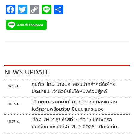
F
T
C
Li
S
ac
wi
o
n
h
e
tt
p
e
ar
b
er
y
e
o
Li
o
n
k
k
NEWS UPDATE
คุมตัว 'โทน บางแค' สอบปากคำคดีฉ้อโกง
12:13 น.
ประชาชน เจ้าตัวยันไม่ได้หนีพร้อมสู้คดี
'บ้านตลาดสามย่าน' ดาวน์ทาวน์เมืองแกลง
11:58 น.
โชว์ความพร้อมร่วมเบียนนาเล่ระยอง
'ช่อง 7HD' ลุยซีรีส์ที่ 3 ศึก 'เซปักตะกร้อ
11:57 น.
นักเรียน แชมป์กีฬา 7HD 2026' เปิดรับทีม