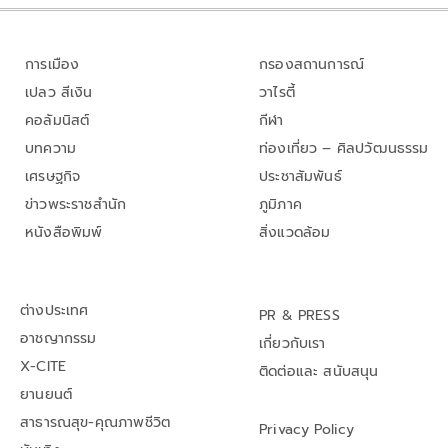
การเมือง
กรองสถานการณ์
เปลว สีเงิน
วาไรตี้
คอลัมนิสต์
กีฬา
บทความ
ท่องเที่ยว – ศิลปวัฒนธรรม
เศรษฐกิจ
ประชาสัมพันธ์
ข่าวพระราชสำนัก
ภูมิภาค
หนังสือพิมพ์
สิ่งแวดล้อม
ต่างประเทศ
PR & PRESS
อาชญากรรม
เกี่ยวกับเรา
X-CITE
ติดต่อและ สนับสนุน
ยานยนต์
สาธารณสุข-คุณภาพชีวิต
Privacy Policy