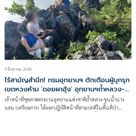
9 สิงหาคม 2568
ไร้สามัญสำนึก! กรมอุทยานฯ ตักเตือนผู้บุกรุก
เขตหวงห้าม 'ดอยผาฮุ้ง' อุทยานฯถ้ำหลวง-
นางนอน
เจ้าหน้าที่ชุดลาดตระเวนอุทยานแห่งชาติถ้ำหลวง-ขุนน้ำนาง
นอน (เตรียมการ)​ ได้ออกปฏิบัติหน้าที่ตามปกติในพื้นที่ป่า
อนุรักษ์ โดยมุ่งเน้นเส้นทาง ดอยผาฮุ้ง ซึ่งเป็นพื้นที่สำคัญที่มี
ระบบนิเวศเปราะบางและถูกกำหนดให้เป็น เขตธรรมชาติหวง
ห้าม (Strict Nature Reserve zone) ตามหลักการของ IUCN