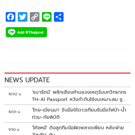
ประเภท Ia
F
T
C
Li
S
ac
wi
o
n
h
e
tt
p
e
ar
b
er
y
e
o
Li
o
n
k
k
NEWS UPDATE
'ธนารัตน์' พลิกเสียงค้านแจงเหตุรับบทวิทยากร
10:02 น.
TH-AI Passport หวังกำกับใช้งบเหมาะสม ชู
จุดเด่นคนไทยได้ใช้ AI ระดับโปร ลดเหลื่อมล้ำ
'ไทย-เมียนมา' จับมือใช้ดาวเทียมรับมือไฟป่า-น้ำ
10:01 น.
ทางเทคโนโลยี เซฟงบไปกว่า900ล้าน เชื่อหาก
ท่วม-ภัยพิบัติ
ใช้เต็มที่เอกชนขาดทุนย่อยยับ
'โค้ชหมี' ติงลูกทีมข้อผิดพลาดเพียบ หลังพ่าย
9:50 น.