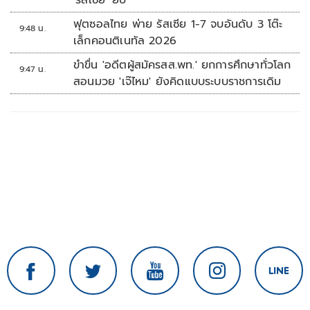
'รัสเซีย' ยับ
ฟุตซอลไทย พ่าย รัสเซีย 1-7 จบอันดับ 3 โต๊ะ
9:48 น.
เล็กคอนติเนทัล 2026
ขำขื่น 'อดีตผู้สมัครสส.พท.' ยกการศึกษาทั่วโลก
9:47 น.
สอนมวย 'เจ๊ไหม' ยังคิดแบบระบบราชการเดิม