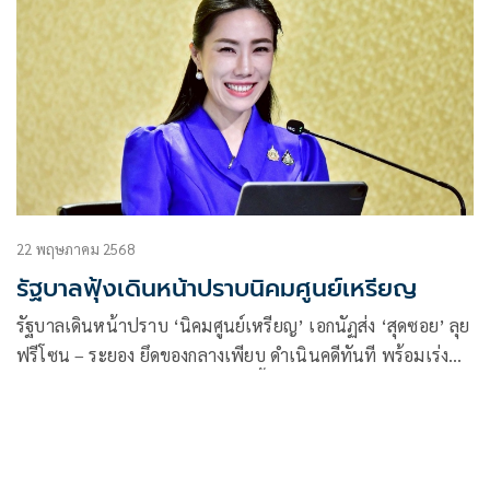
22 พฤษภาคม 2568
รัฐบาลฟุ้งเดินหน้าปราบนิคมศูนย์เหรียญ
รัฐบาลเดินหน้าปราบ ‘นิคมศูนย์เหรียญ’ เอกนัฏส่ง ‘สุดซอย’ ลุย
ฟรีโซน – ระยอง ยึดของกลางเพียบ ดำเนินคดีทันที พร้อมเร่ง
ทบทวนมาตรการกำกับดูแลไม่ให้เอื้อขบวนการลักลอบ