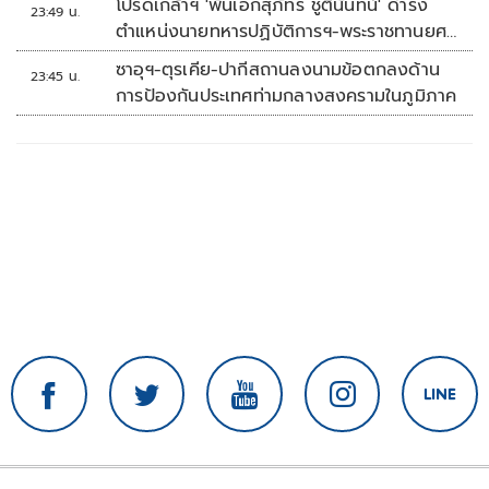
โปรดเกล้าฯ 'พันเอกสุภัทร ชูตินันทน์' ดำรง
23:49 น.
ตำแหน่งนายทหารปฏิบัติการฯ-พระราชทานยศ
'พลตรี'
ซาอุฯ-ตุรเคีย-ปากีสถานลงนามข้อตกลงด้าน
23:45 น.
การป้องกันประเทศท่ามกลางสงครามในภูมิภาค