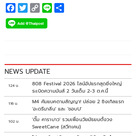
F
T
C
Li
S
ac
wi
o
n
h
e
tt
p
e
ar
b
er
y
e
o
Li
o
n
k
k
NEWS UPDATE
808 Festival 2026 ไลน์อัปแรกสุดยิ่งใหญ่
1:24 น.
ระเบิดความมันส์ 2 วันเต็ม 2-3 ต.ค.นี้
M4 คัมแบคตามสัญญา! ปล่อย 2 ซิงเกิลแรก
1:16 น.
'อะดรีนาลีน' และ 'ชอบU'
'ดั๊ม คาราบาว' รวมเพื่อนวัยมัธยมตั้งวง
1:02 น.
SweetCane (สวีทเคน)