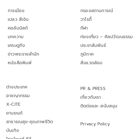
การเมือง
กรองสถานการณ์
เปลว สีเงิน
วาไรตี้
คอลัมนิสต์
กีฬา
บทความ
ท่องเที่ยว – ศิลปวัฒนธรรม
เศรษฐกิจ
ประชาสัมพันธ์
ข่าวพระราชสำนัก
ภูมิภาค
หนังสือพิมพ์
สิ่งแวดล้อม
ต่างประเทศ
PR & PRESS
อาชญากรรม
เกี่ยวกับเรา
X-CITE
ติดต่อและ สนับสนุน
ยานยนต์
สาธารณสุข-คุณภาพชีวิต
Privacy Policy
บันเทิง