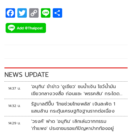
F
T
C
Li
S
ac
wi
o
n
h
e
tt
p
e
ar
b
er
y
e
o
Li
o
n
k
k
NEWS UPDATE
'อนุทิน' ขำข่าว 'งูเขียว' ซบน้ำเงิน โชว์น้ำมัน
14:37 น.
เขียวกลางวงสื่อ ก่อนแซะ 'พรรคส้ม' กระโดด
งับอีกแล้ว
รัฐบาลตีปี๊บ 'ไทยช่วยไทยพลัส' เงินสะพัด 1
14:32 น.
แสนล้าน กระตุ้นเศรษฐกิจฐานรากต่อเนื่อง
'วรงค์' ฟาด 'อนุทิน' เลิกเล่นวาทกรรม
14:29 น.
'กำแพง' ประชาชนรอแก้ปัญหาปากท้องอยู่