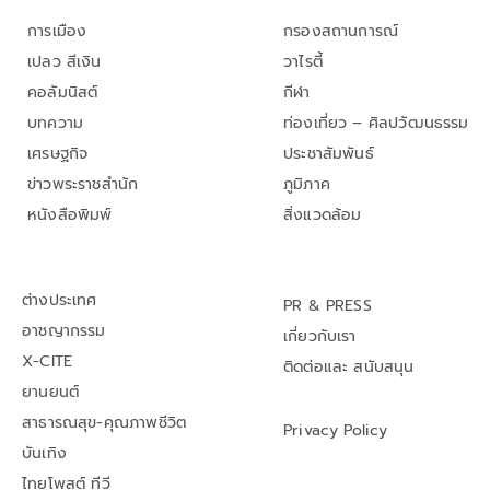
การเมือง
กรองสถานการณ์
เปลว สีเงิน
วาไรตี้
คอลัมนิสต์
กีฬา
บทความ
ท่องเที่ยว – ศิลปวัฒนธรรม
เศรษฐกิจ
ประชาสัมพันธ์
ข่าวพระราชสำนัก
ภูมิภาค
หนังสือพิมพ์
สิ่งแวดล้อม
ต่างประเทศ
PR & PRESS
อาชญากรรม
เกี่ยวกับเรา
X-CITE
ติดต่อและ สนับสนุน
ยานยนต์
สาธารณสุข-คุณภาพชีวิต
Privacy Policy
บันเทิง
ไทยโพสต์ ทีวี