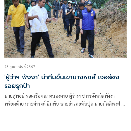
23 กุมภาพันธ์ 2567
'ผู้ว่าฯ พังงา' นำทีมขึ้นเขานางหงส์ เจอร่อง
รอยรุกป่า
นายสุพจน์ รอดเรือง ณ หนองคาย ผู้ว่าราชการจังหวัดพังงา
พร้อมด้วย นายดำรงค์ ฉิมทับ นายอำเภอทับปุด นายภัตติพงศ์ สุ
นทรวร ผอ.สำนักงานทรัพยากรธรรมชาติและสิ่งแวดล้อมจังหวัด
พังงา