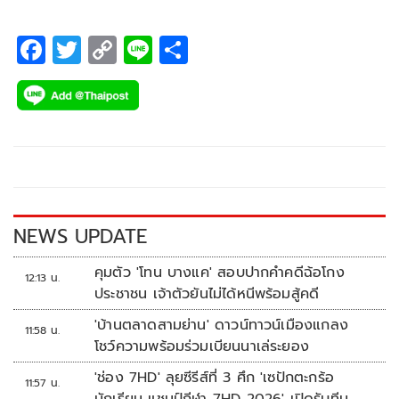
F
T
C
Li
S
ac
wi
o
n
h
e
tt
p
e
ar
b
er
y
e
o
Li
o
n
k
k
NEWS UPDATE
คุมตัว 'โทน บางแค' สอบปากคำคดีฉ้อโกง
12:13 น.
ประชาชน เจ้าตัวยันไม่ได้หนีพร้อมสู้คดี
'บ้านตลาดสามย่าน' ดาวน์ทาวน์เมืองแกลง
11:58 น.
โชว์ความพร้อมร่วมเบียนนาเล่ระยอง
'ช่อง 7HD' ลุยซีรีส์ที่ 3 ศึก 'เซปักตะกร้อ
11:57 น.