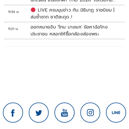
นักเรียน แชมป์กีฬา 7HD 2026' เปิดรับทีม
หญิงครั้งแรก
LIVE ครบมุมข่าว กับ..นิธินาฏ ราชนิยม |
11:34 น.
ล่มซ้ำซาก ชาติสะดุด..!
ออกหมายจับ 'โทน บางแค' ข้อหาฉ้อโกง
11:21 น.
ประชาชน หลอกให้ซื้อกล้องส่องพระ