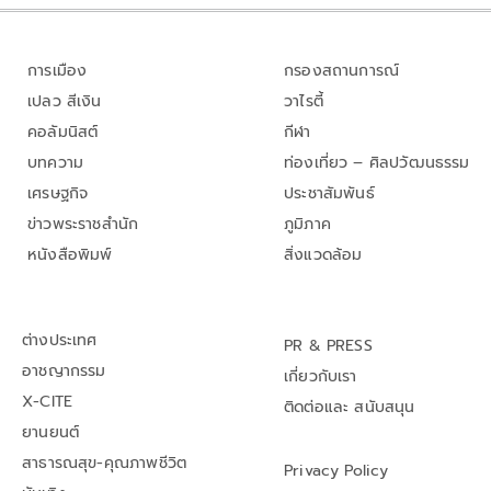
การเมือง
กรองสถานการณ์
เปลว สีเงิน
วาไรตี้
คอลัมนิสต์
กีฬา
บทความ
ท่องเที่ยว – ศิลปวัฒนธรรม
เศรษฐกิจ
ประชาสัมพันธ์
ข่าวพระราชสำนัก
ภูมิภาค
หนังสือพิมพ์
สิ่งแวดล้อม
ต่างประเทศ
PR & PRESS
อาชญากรรม
เกี่ยวกับเรา
X-CITE
ติดต่อและ สนับสนุน
ยานยนต์
สาธารณสุข-คุณภาพชีวิต
Privacy Policy