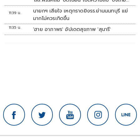
'สส.พรรคส้ม' บิดเบือน เปิดความลับ 'บังเกอร์
ทหาร'
นายกฯ เสียใจ เหตุกราดยิงรร.ย่านนนทบุรี แย่
11:39 น.
มากไม่ควรเกิดขึ้น
11:35 น.
'ฮาย อาภาพร' อัปเดตสุขภาพ 'สุนารี'