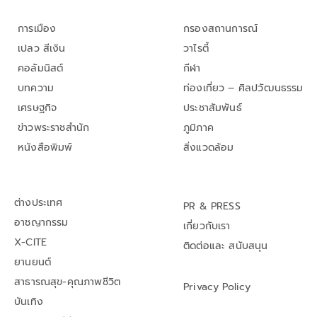
การเมือง
กรองสถานการณ์
เปลว สีเงิน
วาไรตี้
คอลัมนิสต์
กีฬา
บทความ
ท่องเที่ยว – ศิลปวัฒนธรรม
เศรษฐกิจ
ประชาสัมพันธ์
ข่าวพระราชสำนัก
ภูมิภาค
หนังสือพิมพ์
สิ่งแวดล้อม
ต่างประเทศ
PR & PRESS
อาชญากรรม
เกี่ยวกับเรา
X-CITE
ติดต่อและ สนับสนุน
ยานยนต์
สาธารณสุข-คุณภาพชีวิต
Privacy Policy
บันเทิง