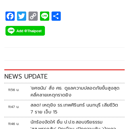
F
T
C
Li
S
ac
wi
o
n
h
e
tt
p
e
ar
b
er
y
e
o
Li
o
n
k
k
NEWS UPDATE
'ยศชนัน' สั่ง ศธ. ดูแลความปลอดภัยขั้นสูงสุด
11:56 น.
คลี่คลายเหตุกราดยิง
สลด! เหตุยิง รร.เทพศิรินทร์ นนทบุรี เสียชีวิต
11:47 น.
7 ราย เจ็บ 15
นักร้องจัดให้ ยื่น ป.ป.ช.สอบจริยธรรม
11:46 น.