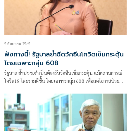
5 กันยายน 2565
ฟังทางนี้! รัฐบาลย้ำฉีดวัคซีนโควิดเข็มกระตุ้น
โดยเฉพาะกลุ่ม 608
รัฐบาล ย้ำปชช.จำเป็นต้องรับวัคซีนเข็มกระตุ้น แม้สถานการณ์
โควิด19 โดยรวมดีขึ้น โดยเฉพาะกลุ่ม 608 เพื่อลดโอกาสป่วย
หนัก เสียชีวิต