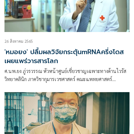
26 สิงหาคม 2565
'หมอยง' ปลื้มผลวิจัยกระตุ้นmRNAครึ่งโดส
เผยแพร่วารสารโลก
ศ.นพ.ยง ภู่วรวรรณ หัวหน้าศูนย์เชี่ยวชาญเฉพาะทางด้านไวรัส
วิทยาคลินิก ภาควิชากุมารเวชศาสตร์ คณะแพทยศาสตร์
จุฬาลงกรณ์มหาวิทยาลัย โพสต์ข้อความผ่านเฟซบุ๊กว่า โควิด 19
วัคซีน การใช้วัคซีนขนาดครึ่งโดส mRNA