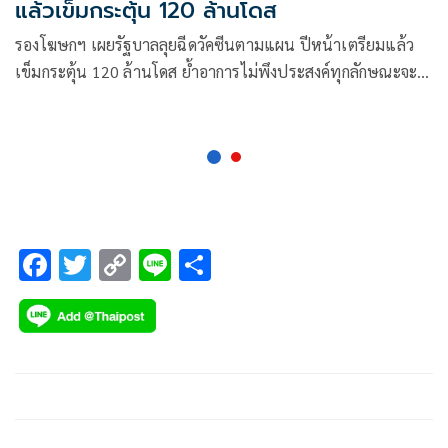
แล้วเข็มกระตุ้น 120 ล้านโดส
รองโฆษกฯ เผยรัฐบาลลุยฉีดวัคซีนตามแผน ปีหน้าเตรียมแล้ว
เข็มกระตุ้น 120 ล้านโดส ย้ำอาการไม่พึงประสงค์ทุกลักษณะจะ
ได้รับการเยียวยา
F
T
C
Li
S
ac
wi
o
n
h
e
tt
p
e
ar
b
er
y
e
o
Li
o
n