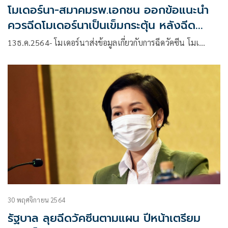
โมเดอร์นา-สมาคมรพ.เอกชน ออกข้อแนะนำ
ควรฉีดโมเดอร์นาเป็นเข็มกระตุ้น หลังฉีด
เข็ม2(AZ)แล้ว 3 เดือน
13ธ.ค.2564- โมเดอร์นาส่งข้อมูลเกี่ยวกับการฉีดวัคซีน โมเ…
30 พฤศจิกายน 2564
รัฐบาล ลุยฉีดวัคซีนตามแผน ปีหน้าเตรียม