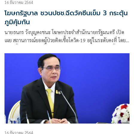
16 ธันวาคม 2564
โฆษกรัฐบาล ชวนปชช.ฉีดวัคซีนเข็ม 3 กระตุ้น
ภูมิคุ้มกัน
นายธนกร วังบุญคงชนะ โฆษกประจำสำนักนายกรัฐมนตรี เปิด
เผย สถานการณ์ยอดผู้ป่วยติดเชื้อโควิด-19 อยู่ในระดับคงที่ โดยมี
ผู้ติดเชื้อรายใหม่วันนี้ จำนวน 3,684 ราย แยกเป็นผู้ติดเชื้อใหม่
3,540 ผู้ป่วยภายในเรือนจำ ที่ต้องขัง 144
16 ธันวาคม 2564