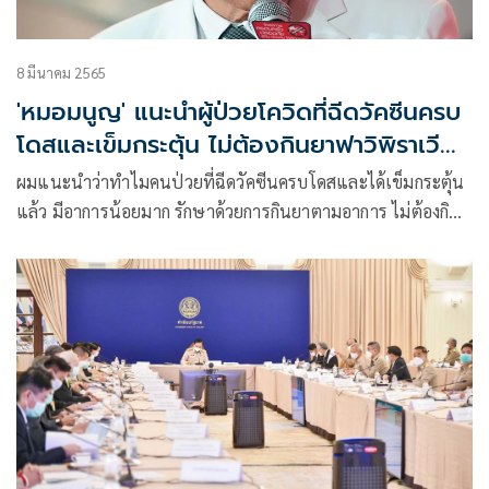
8 มีนาคม 2565
'หมอมนูญ' แนะนำผู้ป่วยโควิดที่ฉีดวัคซีนครบ
โดสและเข็มกระตุ้น ไม่ต้องกินยาฟาวิพิราเวียร์
ไม่ต้องนอนรพ.
ผมแนะนำว่าทำไมคนป่วยที่ฉีดวัคซีนครบโดสและได้เข็มกระตุ้น
แล้ว มีอาการน้อยมาก รักษาด้วยการกินยาตามอาการ ไม่ต้องกิน
ยาฟาวิพิราเวียร์ ไม่จำเป็นต้องเข้านอนกักตัวในโรงพยาบาล