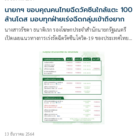
นายกฯ ขอบคุณคนไทยฉีดวัคซีนใกล้แตะ 100
ล้านโดส มอบทุกฝ่ายเร่งฉีดกลุ่มเข้าถึงยาก
นางสาวรัชดา ธนาดิเรก รองโฆษกประจำสำนักนายกรัฐมนตรี
เปิดเผยแนวทางการเร่งรัดฉีดวัคซีนโควิด-19 ของประเทศไทย
ตามข้อสั่งการของ พล.อ.ประยุทธ์ จันทร์โอชา นายกรัฐมนตรีที่
ติดตามความคืบหน้าการฉีดวัคซีนให้แก่ประชาชนอย่างใกล้ชิด
13 ธันวาคม 2564