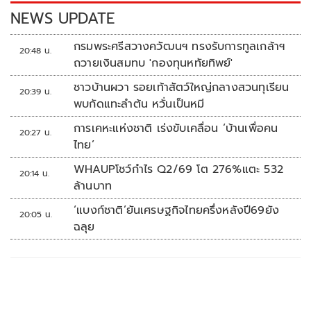
k
k
NEWS UPDATE
กรมพระศรีสวางควัฒนฯ ทรงรับการทูลเกล้าฯ
20:48 น.
ถวายเงินสมทบ 'กองทุนหทัยทิพย์'
ชาวบ้านผวา รอยเท้าสัตว์ใหญ่กลางสวนทุเรียน
20:39 น.
พบกัดแทะลำต้น หวั่นเป็นหมี
การเคหะแห่งชาติ เร่งขับเคลื่อน ‘บ้านเพื่อคน
20:27 น.
ไทย’
WHAUPโชว์กำไร Q2/69 โต 276%แตะ 532
20:14 น.
ล้านบาท
‘แบงก์ชาติ’ยันเศรษฐกิจไทยครึ่งหลังปี69ยัง
20:05 น.
ฉลุย