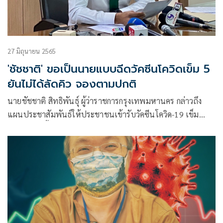
27 มิถุนายน 2565
'ชัชชาติ' ขอเป็นนายแบบฉีดวัคซีนโควิดเข็ม 5
ยันไม่ได้ลัดคิว จองตามปกติ
นายชัชชาติ สิทธิพันธุ์ ผู้ว่าราชการกรุงเทพมหานคร กล่าวถึง
แผนประชาสัมพันธ์ให้ประชาชนเข้ารับวัคซีนโควิด-19 เข็ม
กระตุ้นว่า เบื้องต้นได้สั่งการให้กทม.ทำแผนเชิงรุก โดยเร่งฉีดวัค
ซีนบูสเตอร์โดสในชุมชนให้มากที่สุด และที่สำคัญคือประชาชน
ต้องเข้ารับเข็มกระตุ้นหลังฉีดวัคซีนโควิด-19 มาแล้ว 4 เดือน