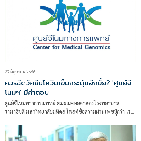
23 มิถุนายน 2566
ควรฉีดวัคซีนโควิดเข็มกระตุ้นอีกมั้ย? 'ศูนย์จี
โนมฯ' มีคำตอบ
ศูนย์จีโนมทางการแพทย์ คณะแพทยศาสตร์โรงพยาบาล
รามาธิบดี มหาวิทยาลัยมหิดล โพสต์ข้อความผ่านเฟซบุ๊กว่า เรา
ควรยุติการฉีดวัคซีนเข็มกระตุ้น เพื่อป้องกันโควิด-19 กันแล้วหรือ
ไม่