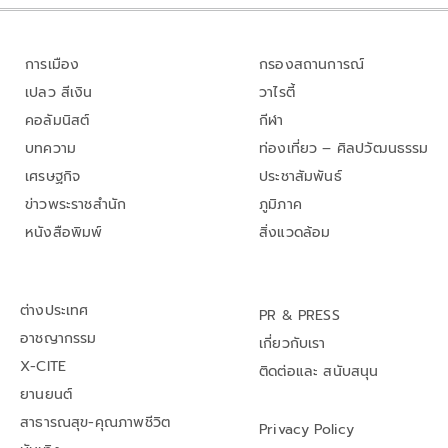
การเมือง
กรองสถานการณ์
เปลว สีเงิน
วาไรตี้
คอลัมนิสต์
กีฬา
บทความ
ท่องเที่ยว – ศิลปวัฒนธรรม
เศรษฐกิจ
ประชาสัมพันธ์
ข่าวพระราชสำนัก
ภูมิภาค
หนังสือพิมพ์
สิ่งแวดล้อม
ต่างประเทศ
PR & PRESS
อาชญากรรม
เกี่ยวกับเรา
X-CITE
ติดต่อและ สนับสนุน
ยานยนต์
สาธารณสุข-คุณภาพชีวิต
Privacy Policy