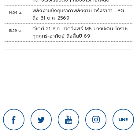
กลางโรงเรียนดัง | ห้องข่าวไทยโพสต์
พลังงานยังคุมราคาพลังงาน ตรึงราคา LPG
14:04 น.
ถึง 31 ต.ค. 2569
ดีเดย์ 21 ส.ค. เปิดวิ่งฟรี M6 บางปะอิน-โคราช
13:59 น.
ทุกศุกร์-อาทิตย์ ถึงสิ้นปี 69