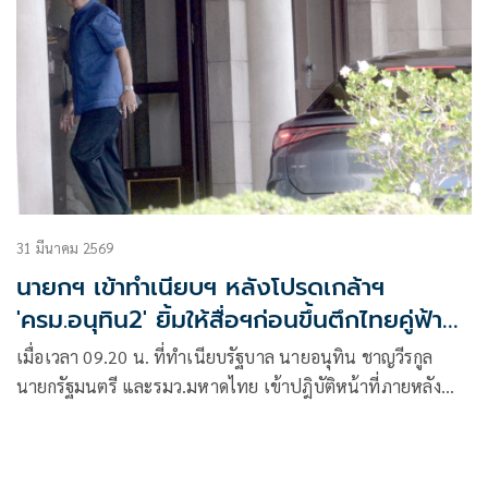
31 มีนาคม 2569
นายกฯ เข้าทำเนียบฯ หลังโปรดเกล้าฯ
'ครม.อนุทิน2' ยิ้มให้สื่อฯก่อนขึ้นตึกไทยคู่ฟ้า
ต้อนรับบริษัทไมโครซอฟท์
เมื่อเวลา 09.20 น. ที่ทำเนียบรัฐบาล นายอนุทิน ชาญวีรกูล
นายกรัฐมนตรี และรมว.มหาดไทย เข้าปฎิบัติหน้าที่ภายหลัง
เว็บไซต์ราชกิจจานุเบ