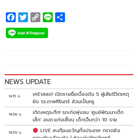
F
T
C
Li
S
ac
wi
o
n
h
e
tt
p
e
ar
b
er
y
e
o
Li
o
n
k
k
NEWS UPDATE
เศร้าสลด! เปิดรายชื่อเบื้องต้น 5 ผู้เสียชีวิตเหตุ
14:15 น.
ยิง รร.เทพศิรินทร์ ล้วนเป็นครู
เกิดเหตุระทึก! รถเก๋งพุ่งชน 'ศูนย์พัฒนาเด็ก
14:06 น.
เล็ก' อบต.แก่งเสี้ยน เด็กเจ็บกว่า 10 ราย
LIVE สะเทือนขวัญทั้งประเทศ กราดยิง
14:05 น.