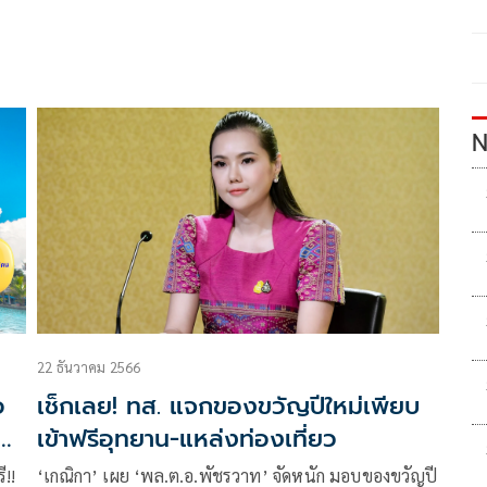
N
22 ธันวาคม 2566
อ
เช็กเลย! ทส. แจกของขวัญปีใหม่เพียบ
ธิ์
เข้าฟรีอุทยาน-แหล่งท่องเที่ยว
!!
‘เกณิกา’ เผย ‘พล.ต.อ.พัชรวาท’ จัดหนัก มอบของขวัญปี