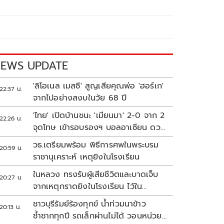
EWS UPDATE
'ลิโอเนล เมสซี' สูญเสียคุณพ่อ 'ฮอร์เก'
22:37 น.
จากไปอย่างสงบในวัย 68 ปี
'ไทย' เปิดบ้านชนะ 'เมียนมา' 2-0 จาก 2
22:26 น.
จุดโทษ เข้ารอบรองฯ บอลอาเซียน ดวล
'สิงคโปร์'
วธ.เตรียมพร้อม พิธีการศพในพระบรม
20:59 น.
ราชานุเคราะห์ เหตุยิงในโรงเรียน
ในหลวง ทรงรับผู้เสียชีวิตและบาดเจ็บ
20:27 น.
จากเหตุกราดยิงในโรงเรียน ไว้ใน
พระบรมราชานุเคราะห์
ชาวบุรีรัมย์ร้องทุกข์ น้ำท่วมนาข้าว
20:13 น.
ซ้ำซากทุกปี รถเล็กผ่านไม่ได้ วอนหน่วย