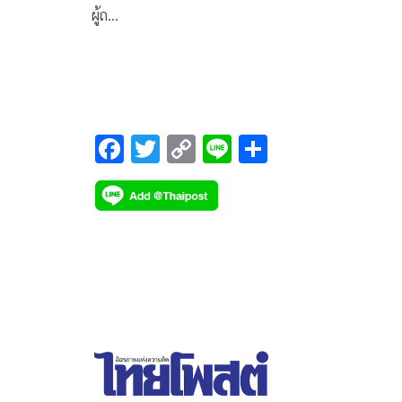
ผู้ถ…
F
T
C
Li
S
ac
wi
o
n
h
e
tt
p
e
ar
b
er
y
e
o
Li
o
n
k
k