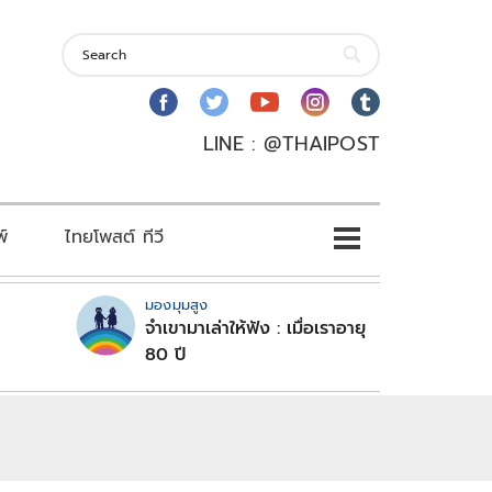
LINE : @THAIPOST
พ์
ไทยโพสต์ ทีวี
มองมุมสูง
จำเขามาเล่าให้ฟัง : เมื่อเราอายุ
80 ปี