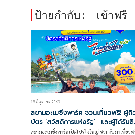
ป้ายกำกับ :
เข้าฟรี
18 มิถุนายน 2569
สยามอะเมซิ่งพาร์ค ชวนเที่ยวฟรี! ผู้ถื
บัตร ‘สวัสดิการแห่งรัฐ’ และผู้ได้รับสิท
‘ไทยช่วยไทยพลัส’
สยามอะเมซิ่งพาร์คเปิดโปรใจใหญ่ ชวนกันมาเที่ยวฟรี