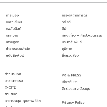
การเมือง
กรองสถานการณ์
เปลว สีเงิน
วาไรตี้
คอลัมนิสต์
กีฬา
บทความ
ท่องเที่ยว – ศิลปวัฒนธรรม
เศรษฐกิจ
ประชาสัมพันธ์
ข่าวพระราชสำนัก
ภูมิภาค
หนังสือพิมพ์
สิ่งแวดล้อม
ต่างประเทศ
PR & PRESS
อาชญากรรม
เกี่ยวกับเรา
X-CITE
ติดต่อและ สนับสนุน
ยานยนต์
สาธารณสุข-คุณภาพชีวิต
Privacy Policy