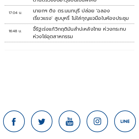
ด่านตรวจจับอาวุธปืนเป็นพิเศษ
นายกฯ ติง ตร.นนทบุรี ปล่อย 'ฉลอง
17:04 น.
เรี่ยวแรง' สูบบุหรี่ ไม่ใส่กุญแจมือในห้องประชุม
จี้รัฐเร่งแก้วิกฤติมันสำปะหลังไทย ห่วงกระทบ
16:48 น.
ห่วงโซ่อุตสาหกรรม