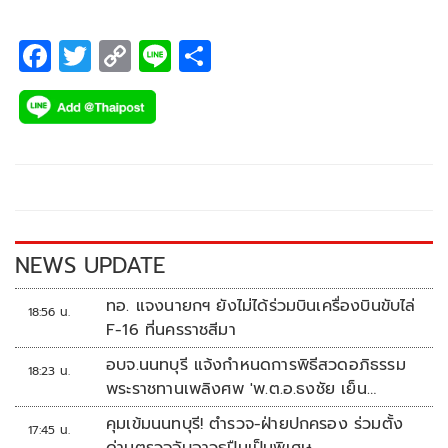
F
T
C
Li
S
ac
wi
o
n
h
e
tt
p
e
ar
b
er
y
e
o
Li
o
n
k
k
NEWS UPDATE
ทอ. แจงนายกฯ ยังไม่ได้ร่วมบินเครื่องบินขับไล่
18:56 น.
F-16 ที่นครราชสีมา
อบจ.นนทบุรี แจ้งกำหนดการพิธีสวดอภิธรรม
18:23 น.
พระราชทานเพลิงศพ 'พ.ต.อ.ธงชัย เย็น
ประเสริฐ'
คุมเข้มนนทบุรี! ตำรวจ-ฝ่ายปกครอง ร่วมตั้ง
17:45 น.