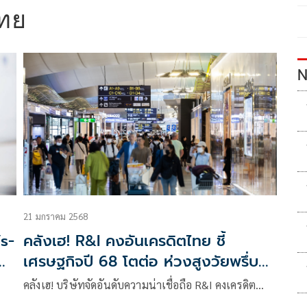
ไทย
N
21 มกราคม 2568
’s-
คลังเฮ! R&I คงอันเครดิตไทย ชี้
ต
เศรษฐกิจปี 68 โตต่อ ห่วงสูงวัยพรึ่บ
ถ่วงงบ
คลังเฮ! บริษัทจัดอันดับความน่าเชื่อถือ R&I คงเครดิต…