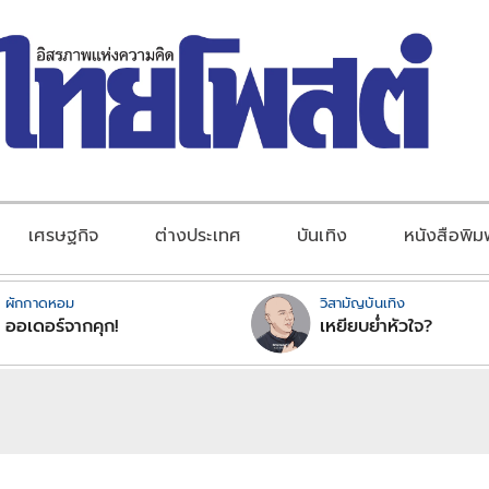
เศรษฐกิจ
ต่างประเทศ
บันเทิง
หนังสือพิม
ผักกาดหอม
วิสามัญบันเทิง
ออเดอร์จากคุก!
เหยียบย่ำหัวใจ?