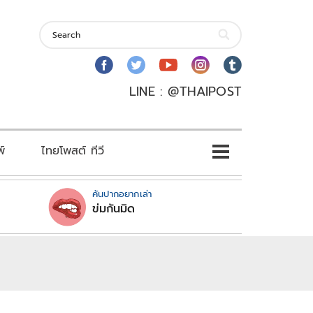
LINE : @THAIPOST
พ์
ไทยโพสต์ ทีวี
คันปากอยากเล่า
ข่มกันมิด