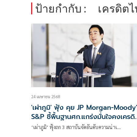
ป้ายกำกับ :
เครดิต
24 เมษายน 2568
'เผ่าภูมิ' ฟุ้ง คุย JP Morgan-Moody
S&P ชี้พื้นฐานศก.แกร่งมั่นใจคงเครดิ
ไทยที่ Stable
‘เผ่าภูมิ’ ฟุ้งถก 3 สถาบันจัดอันดับความน่าเ…