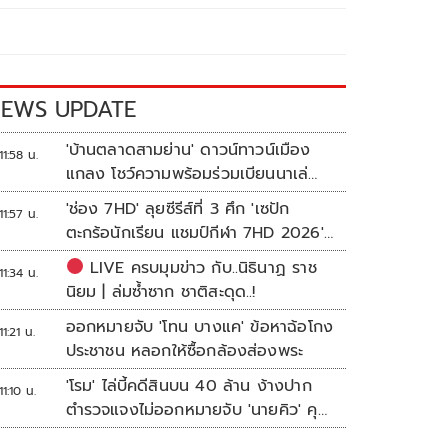
EWS UPDATE
'บ้านตลาดสามย่าน' ดาวน์ทาวน์เมือง
11:58 น.
แกลง โชว์ความพร้อมร่วมเบียนนาเล่
ระยอง
'ช่อง 7HD' ลุยซีรีส์ที่ 3 ศึก 'เซปัก
11:57 น.
ตะกร้อนักเรียน แชมป์กีฬา 7HD 2026'
เปิดรับทีมหญิงครั้งแรก
LIVE ครบมุมข่าว กับ..นิธินาฏ ราช
11:34 น.
นิยม | ล่มซ้ำซาก ชาติสะดุด..!
ออกหมายจับ 'โทน บางแค' ข้อหาฉ้อโกง
11:21 น.
ประชาชน หลอกให้ซื้อกล้องส่องพระ
'โรม' ไล่บี้คดีสินบน 40 ล้าน ง้างปาก
11:10 น.
ตำรวจแจงไม่ออกหมายจับ 'นายคิว' คุม
เว็บพนัน