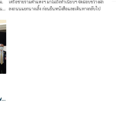
ม.
เครือข่ายรามคำแหงฯ มาไม่ถึงทำเนียบฯ จัดม็อบขว้างผัก
ืน
ลงถนนแยกนางเลิ้ง ก่อนยืนหนังสือและเดินทางกลับไป
พร