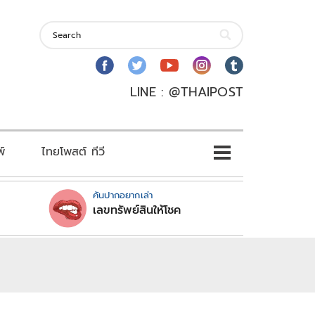
LINE : @THAIPOST
พ์
ไทยโพสต์ ทีวี
คันปากอยากเล่า
เลขทรัพย์สินให้โชค