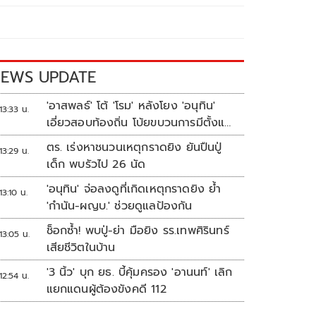
EWS UPDATE
'อาสพลธ์' โต้ 'โรม' หลังโยง 'อนุทิน'
13:33 น.
เอี่ยวสอบท้องถิ่น โบ้ยขบวนการมีตั้งแต่
ปี 62-64
ตร. เร่งหาชนวนเหตุกราดยิง ยันปืนปู่
13:29 น.
เด็ก พบรัวไป 26 นัด
'อนุทิน' จ่อลงดูที่เกิดเหตุกราดยิง ย้ำ
13:10 น.
'กำนัน-ผญบ.' ช่วยดูแลป้องกัน
ช็อกซ้ำ! พบปู่-ย่า มือยิง รร.เทพศิรินทร์
13:05 น.
เสียชีวิตในบ้าน
'3 นิ้ว' บุก ยธ. บี้คุ้มครอง 'อานนท์' เลิก
12:54 น.
แยกแดนผู้ต้องขังคดี 112