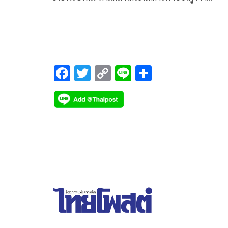
กทม.กระหึ่มอีกรอบ
F
T
C
Li
S
ac
wi
o
n
h
e
tt
p
e
ar
b
er
y
e
o
Li
o
n
k
k