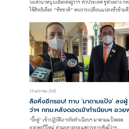
วงเสวนาหนุนเลือกตั้งผู้ว่าฯ ทั่วประเทศ ชูตัวอย่าง กท
ใช้สิทธิเลือก “ชัชชาติ” พบการเปลี่ยนแปลงชั่วข้ามค
“นักวิชาการ” แนะแก้ พ.ร.บ.ระเบียบบริหารราชการ
แผ่นดิน ก่อนเลือกตั้ง
19 มกราคม 2565
ลือหึ่งอีกรอบ! ทาบ 'มาดามแป้ง' ลงผู้
ว่าฯ กทม.หลังดอดเข้าทำเนียบฯ อวย
ปีใหม่ 'ลุงตู่'
‘บิ๊กตู่’ เข้าปฏิบัติภารกิจทำเนียบฯ มาดามแป้งดอด
อวยพรปีใหม่ ท่ามกลางกระแสการทาบชิงผู้ว่าฯ