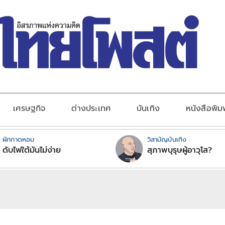
เศรษฐกิจ
ต่างประเทศ
บันเทิง
หนังสือพิม
ผักกาดหอม
วิสามัญบันเทิง
ดับไฟใต้มันไม่ง่าย
สุภาพบุรุษผู้อาวุโส?