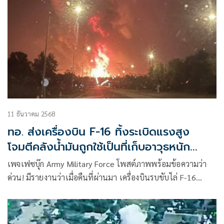
11 ธันวาคม 2568
ทอ. ส่งเครื่องบิน F-16 ทิ้งระเบิดแรงสูง
โจมตีคลังน้ำมันถูกใช้เป็นที่เก็บอาวุธหนัก
ปล่อยโดรนพลีชีพ
เพจเฟซบุ๊ก Army Military Force โพสต์ภาพพร้อมข้อความว่า
ด่วน! มีรายงานว่าเมื่อคืนที่ผ่านมา เครื่องบินรบขับไล่ F-16
ของกองทัพอากาศ ปฏิบัติการโจมตีทางอากาศ