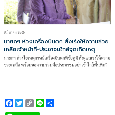
8 มีนาคม 2565
นายกฯ ห่วงเครื่องบินตก สั่งเร่งให้ความช่วย
เหลือเจ้าหน้าที่-ประชาชนใกล้จุดเกิดเหตุ
นายกฯ ห่วงใยเหตุการณ์เครื่องบินตกที่ชัยภูมิ สั่งดูแลเร่งให้ความ
ช่วยเหลือ พร้อมขอความร่วมมือประชาชนอย่าเข้าใกล้พื้นที่เกิด
เหตุ เพื่อความปลอดภัย
F
T
C
Li
S
ac
wi
o
n
h