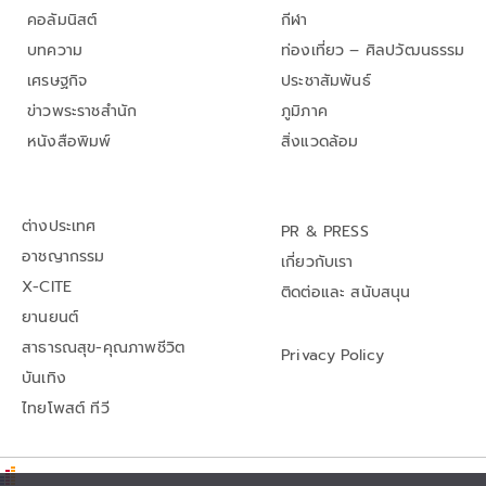
คอลัมนิสต์
กีฬา
บทความ
ท่องเที่ยว – ศิลปวัฒนธรรม
เศรษฐกิจ
ประชาสัมพันธ์
ข่าวพระราชสำนัก
ภูมิภาค
หนังสือพิมพ์
สิ่งแวดล้อม
ต่างประเทศ
PR & PRESS
อาชญากรรม
เกี่ยวกับเรา
X-CITE
ติดต่อและ สนับสนุน
ยานยนต์
สาธารณสุข-คุณภาพชีวิต
Privacy Policy
บันเทิง
ไทยโพสต์ ทีวี