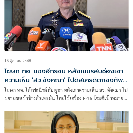
16 ตุลาคม 2568
โฆษก ทอ. แจงอีกรอบ หลังเขมรสบช่องเอา
ความเห็น 'สว.อังคณา' ไปดิสเครดิตกองทัพ
ไทย
โฆษก ทอ. โต้เฟกนิวส์ กัมพูชา หลังเอาความเห็น สว. อังคณา ไป
ขยายผลเข้าข้างตัวเอง ยัน ไทยใช้เครื่อง F-16 โจมตีเป้าหมาย
ทางทหาร ไม่ใช่พลเรือน ย้ำ ใช้สิทธิ์ปกป้องตนเอง ตามมาตรา
51 ของกฎบัตรสหประชาชาติ