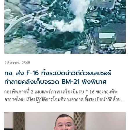
9 ธันวาคม 2568
ทอ. ส่ง F-16 ทิ้งระเบิดนำวิถีด้วยเลเซอร์
ทำลายคลังเก็บจรวด BM-21 พังพินาศ
กองทัพภาคที่ 2 เผยแพร่ภาพ เครื่องบินรบ F-16 ของกองทัพ
อากาศไทย เปิดปฏิบัติการโจมตีทางอากาศ ทิ้งระเบิดนำวิถีด้วย
เลเซอร์ แบบ GBU-12 Paveway II ต่อเป้าหมายคลังเก็บจรวด
BM-21