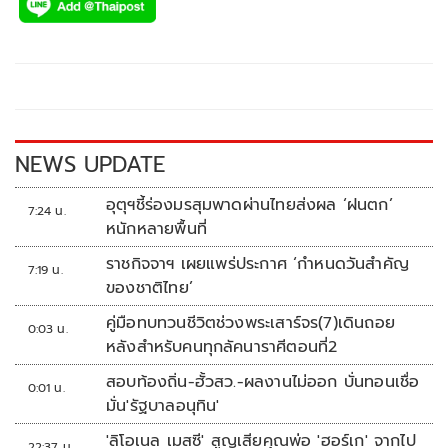
e
tt
p
e
ar
b
er
y
e
o
Li
o
n
k
k
NEWS UPDATE
อุตุฯชี้ร่องมรสุมพาดผ่านไทยส่งผล ‘ฝนตก’
7:24 น.
หนักหลายพื้นที่
ราชกิจจาฯ เผยแพร่ประกาศ ‘กำหนดวันสำคัญ
7:19 น.
ของชาติไทย’
คู่มือทบทวนชีวิตช่วงพระเสาร์จร(7)เดินถอย
0:03 น.
หลังสำหรับคนทุกลัคนาราศีตอนที่2
สอบท้องถิ่น-ฮั้วสว.-ผลงานไม่ออก บั่นทอนเชื่อ
0:01 น.
มั่น'รัฐบาลอนุทิน'
'ลิโอเนล เมสซี' สูญเสียคุณพ่อ 'ฮอร์เก' จากไป
22:37 น.