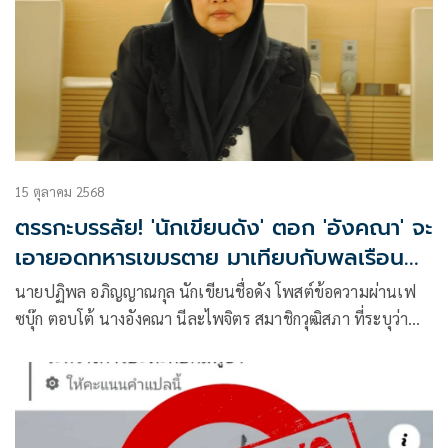
15 ตุลาคม 2568
ตรรกะบรรลัย! 'นักเขียนดัง' ตอก 'อังคณา' จะ
เอายอดทหารเขมรตาย มาเทียบกับพลเรือน
ไทยที่ตายไม่ได้
นายปฏิพล อภิญญาณกุล นักเขียนชื่อดัง โพสต์ข้อความผ่านเฟ
ซบุ๊ก ตอบโต้ นางอังคณา นีละไพจิตร สมาชิกวุฒิสภา ที่ระบุว่า
ตอนที่ประเทศไทยใช้ F16 ไปยิงเข้าไปในประเทศกัมพูชา
ประเทศเขาเองก็ได้รับความสูญเสียก็ไม่น้อยทีเดียว ว่า